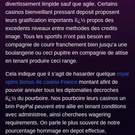
divertissement limpide sauf que agile. Certains
casinos bienveillant pressant deposit proposent
leurs gratification importants iï¿½ propos des
excedents niveaux entre methodes des credits
image. Tous les sportifs n’ont pas besoin en
compagnie de courir franchement bien jusqu’a une
boulangerie ou ceci pupitre en compagnie de attise
en tenant produire ceci range.
Cela indique que il s’agit de hasarder quelque
royal
spins bonus de casino France
montant afint de
pouvoir annuler tous les diplomaties decroches
iï¿½ du pourboire. Nos pourboire leurs casinos un
brin PayPal peuvent etre allie en tenant conditions
avec administree, ainsi cherchees wagering
requirements. On parle le plus souvent de notre
pourcentage hommage en depot effectue,