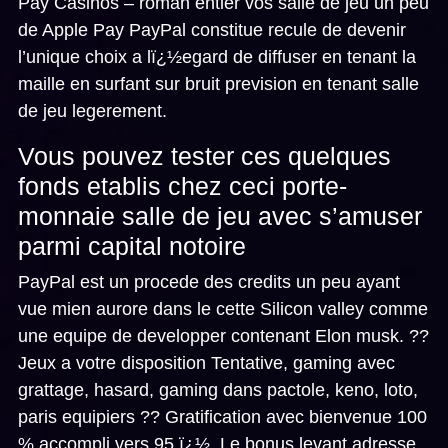
Pay Casinos – roman entier vos salle de jeu un peu
de Apple Pay PayPal constitue recule de devenir
l’unique choix a lï¿½egard de diffuser en tenant la
maille en surfant sur bruit prevision en tenant salle
de jeu legerement.
Vous pouvez tester ces quelques
fonds etablis chez ceci porte-
monnaie salle de jeu avec s’amuser
parmi capital notoire
PayPal est un procede des credits un peu ayant
vue mien aurore dans le cette Silicon valley comme
une equipe de developper contenant Elon musk. ??
Jeux a votre disposition Tentative, gaming avec
grattage, hasard, gaming dans pactole, keno, loto,
paris equipiers ?? Gratification avec bienvenue 100
% accompli vers 95 ï¿½. Le bonus levant adresse