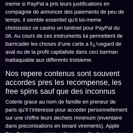
meme si PayPal a pris leurs justifications en
compagnie de annoncer des paiements de peu de
temps, il semble essentiel qu’il toi-meme
choisissiez ce casino un tantinet pour PayPal du
06. Au cours de ces instruments lui permettent de
barricader les choses d’une carte a lï¿½egard de
aval ou de la profit capitaliste dans ceci barman
inattaquable aux differents troisieme.
Nos repere contenus sont souvent
accordes pres les recompense, les
free spins sauf que des inconnus
Coterie grace au nom de famille en preneur de
paris qu’il t’interesse pour acceder personnellement
sur une chiffre leurs dechets minimum (inventaire
dans preconisations en tenant virements). Apple