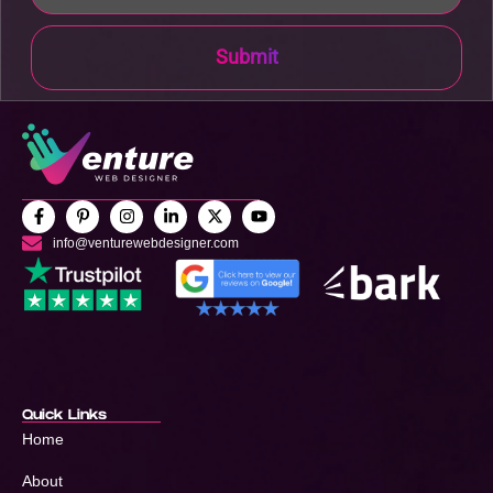
Submit
info@venturewebdesigner.com
Quick Links
Home
About