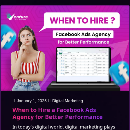
January 1, 2025
Digital Marketing
When to Hire a Facebook Ads
Agency for Better Performance
In today’s digital world, digital marketing plays