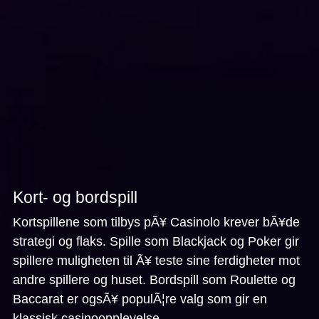
Kort- og bordspill
Kortspillene som tilbys pÃ¥ Casinolo krever bÃ¥de
strategi og flaks. Spille som
Blackjack
og
Poker
gir
spillere muligheten til Ã¥ teste sine ferdigheter mot
andre spillere og huset. Bordspill som
Roulette
og
Baccarat
er ogsÃ¥ populÃ¦re valg som gir en
klassisk casinoopplevelse.