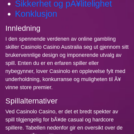
Sikkerhet og pÃ¥litelighet
Konklusjon
Innledning
I den spennende verdenen av online gambling
skiller
Casinolo Casino Australia
seg ut gjennom sitt
brukervennlige design og imponerende utvalg av
spill. Enten du er en erfaren spiller eller
nybegynner, lover Casinolo en opplevelse fylt med
underholdning, konkurranse og muligheten til Ã¥
vinne store premier.
Spillalternativer
Ved
Casinolo Casino
, er det et bredt spekter av
spill tilgjengelig for bÃ¥de casual og hardcore
spillere. Tabellen nedenfor gir en oversikt over de