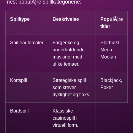
mest populÃ¦re spillkategoriene:
Spilltype
Beskrivelse
PopulÃ¦re
titler
Spilleautomater
Fargerike og
Starburst,
underholdende
Mega
maskiner med
Moolah
ulike temaer.
Kortspill
Strategiske spill
Blackjack,
som krever
Poker
dyktighet og flaks.
Bordspill
Klassiske
casinospill i
virtuell form.