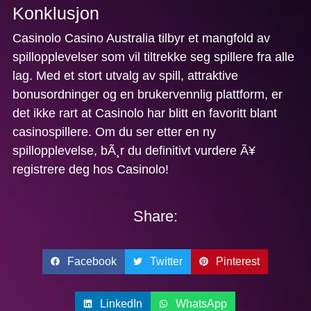
Konklusjon
Casinolo Casino Australia
tilbyr et mangfold av
spillopplevelser som vil tiltrekke seg spillere fra alle
lag. Med et stort utvalg av spill, attraktive
bonusordninger og en brukervennlig plattform, er
det ikke rart at Casinolo har blitt en favoritt blant
casinospillere. Om du ser etter en ny
spillopplevelse, bÃ¸r du definitivt vurdere Ã¥
registrere deg hos Casinolo!
Share:
Facebook
Twitter
Pinterest
LinkedIn
WhatsApp