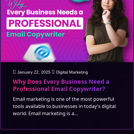
January 22, 2025
Digital Marketing
Why Does Every Business Need a
Professional Email Copywriter?
Email marketing is one of the most powerful
tools available to businesses in today’s digital
world. Email marketing is a…