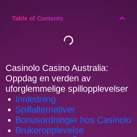
Table of Contents
Casinolo Casino Australia:
Oppdag en verden av
uforglemmelige spillopplevelser
Innledning
Spillalternativer
Bonusordninger hos Casinolo
Brukeropplevelse