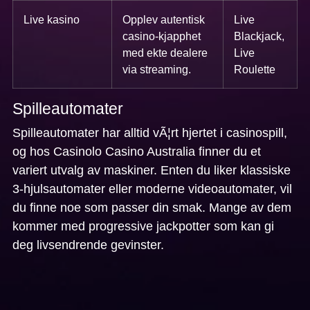
Live kasino
Opplev autentisk
Live
casino-kjapphet
Blackjack,
med ekte dealere
Live
via streaming.
Roulette
Spilleautomater
Spilleautomater har alltid vÃ¦rt hjertet i casinospill,
og hos
Casinolo Casino Australia
finner du et
variert utvalg av maskiner. Enten du liker klassiske
3-hjulsautomater eller moderne videoautomater, vil
du finne noe som passer din smak. Mange av dem
kommer med progressive jackpotter som kan gi
deg livsendrende gevinster.