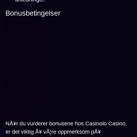
Bonusbetingelser
NÃ¥r du vurderer bonusene hos
Casinolo Casino
,
er det viktig Ã¥ vÃ¦re oppmerksom pÃ¥