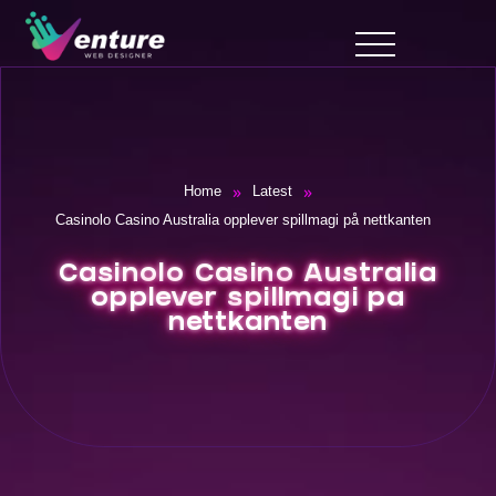
»
»
Home
Latest
Casinolo Casino Australia opplever spillmagi på nettkanten
Casinolo Casino Australia
opplever spillmagi på
nettkanten