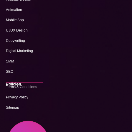
Animation
Mobile App
UI/UX Design
Copywriting
Digital Marketing
SMM
SEO
Policies
Terms & Conditions
Privacy Policy
Sitemap