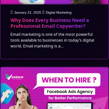
January 22, 2025
Digital Marketing
Why Does Every Business Need a
Professional Email Copywriter?
Email marketing is one of the most powerful
tools available to businesses in today’s digital
world. Email marketing is a…