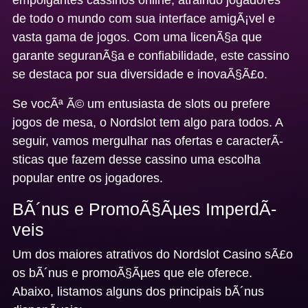
de todo o mundo com sua interface amigÃ¡vel e
vasta gama de jogos. Com uma licenÃ§a que
garante seguranÃ§a e confiabilidade, este cassino
se destaca por sua diversidade e inovaÃ§Ã£o.
Se vocÃª Ã© um entusiasta de slots ou prefere
jogos de mesa, o Nordslot tem algo para todos. A
seguir, vamos mergulhar nas ofertas e caracterÃ­
sticas que fazem desse cassino uma escolha
popular entre os jogadores.
BÃ´nus e PromoÃ§Ãµes ImperdÃ­
veis
Um dos maiores atrativos do
Nordslot Casino
sÃ£o
os bÃ´nus e promoÃ§Ãµes que ele oferece.
Abaixo, listamos alguns dos principais bÃ´nus