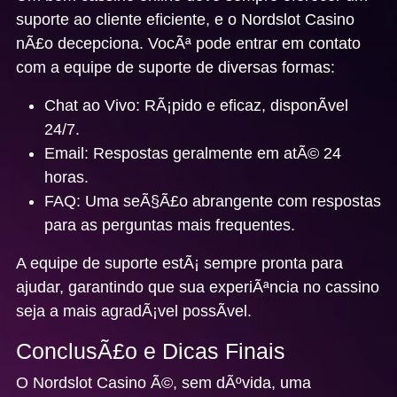
suporte ao cliente eficiente, e o
Nordslot Casino
nÃ£o decepciona. VocÃª pode entrar em contato
com a equipe de suporte de diversas formas:
Chat ao Vivo:
RÃ¡pido e eficaz, disponÃ­vel
24/7.
Email:
Respostas geralmente em atÃ© 24
horas.
FAQ:
Uma seÃ§Ã£o abrangente com respostas
para as perguntas mais frequentes.
A equipe de suporte estÃ¡ sempre pronta para
ajudar, garantindo que sua experiÃªncia no cassino
seja a mais agradÃ¡vel possÃ­vel.
ConclusÃ£o e Dicas Finais
O
Nordslot Casino
Ã©, sem dÃºvida, uma