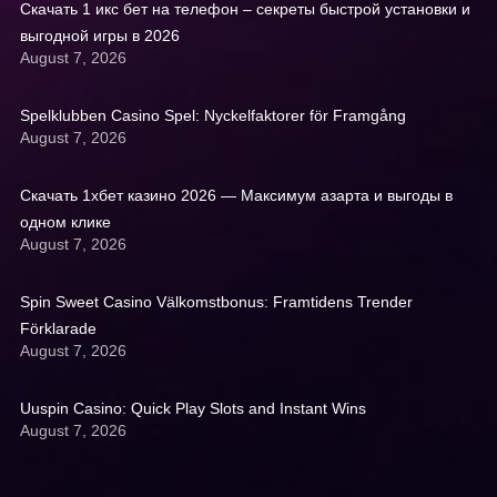
Скачать 1 икс бет на телефон – секреты быстрой установки и
выгодной игры в 2026
August 7, 2026
Spelklubben Casino Spel: Nyckelfaktorer för Framgång
August 7, 2026
Скачать 1хбет казино 2026 — Максимум азарта и выгоды в
одном клике
August 7, 2026
Spin Sweet Casino Välkomstbonus: Framtidens Trender
Förklarade
August 7, 2026
Uuspin Casino: Quick Play Slots and Instant Wins
August 7, 2026