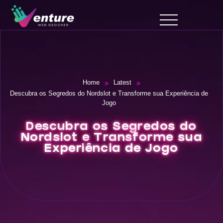
»
»
Home
Latest
Descubra os Segredos do Nordslot e Transforme sua Experiência de
Jogo
Descubra os Segredos do
Nordslot e Transforme sua
Experiência de Jogo