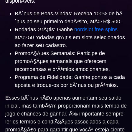
disponÃ­veis:
BÃ´nus de Boas-Vindas:
Receba 100% de bÃ
´nus no seu primeiro depÃ³sito, atÃ© R$ 500.
Rodadas GrÃ¡tis:
Ganhe
nordslot free spins
atÃ© 50 rodadas grÃ¡tis em slots selecionados
ao fazer seu cadastro.
PromoÃ§Ãµes Semanais:
Participe de
promoÃ§Ãµes semanais que oferecem
recompensas e prÃªmios emocionantes.
Programa de Fidelidade:
Ganhe pontos a cada
aposta e troque-os por bÃ´nus ou prÃªmios.
Esses bÃ´nus nÃ£o apenas aumentam seu saldo
inicial, mas tambÃ©m proporcionam mais tempo de
jogo e chances de ganhar. Ã‰ importante sempre
ler os termos e condiÃ§Ãµes associados a cada
promoÃ§Ã£o para garantir que vocÃª esteja ciente