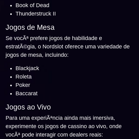
Book of Dead
Thunderstruck II
Jogos de Mesa
Se vocÃª prefere jogos de habilidade e
estratÃ©gia, o Nordslot oferece uma variedade de
jogos de mesa, incluindo:
Blackjack
Roleta
Poker
Baccarat
Jogos ao Vivo
Para uma experiÃªncia ainda mais imersiva,
experimente os jogos de cassino ao vivo, onde
vocÃª pode interagir com dealers reais: