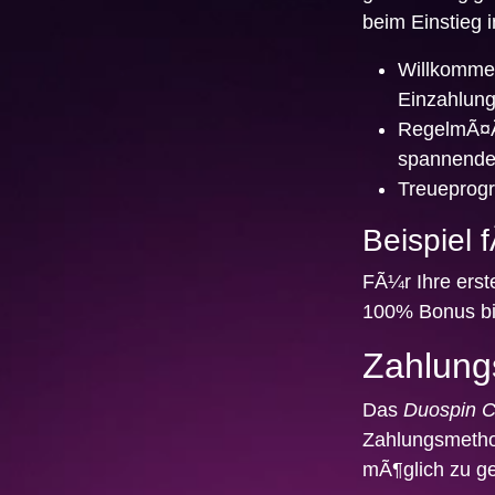
beim Einstieg i
Willkomme
Einzahlung
RegelmÃ¤Ã
spannende
Treueprog
Beispiel
FÃ¼r Ihre erst
100% Bonus bis
Zahlun
Das
Duospin C
Zahlungsmetho
mÃ¶glich zu ge