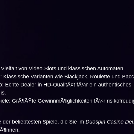
 Vielfalt von Video-Slots und klassischen Automaten.
e: Klassische Varianten wie Blackjack, Roulette und Bacc
o: Echte Dealer in HD-QualitÃ¤t fÃ¼r ein authentisches
is.
iele: GrÃ¶ÃŸte GewinnmÃ¶glichkeiten fÃ¼r risikofreudi
e der beliebtesten Spiele, die Sie im
Duospin Casino Deu
kÃ¶nnen: