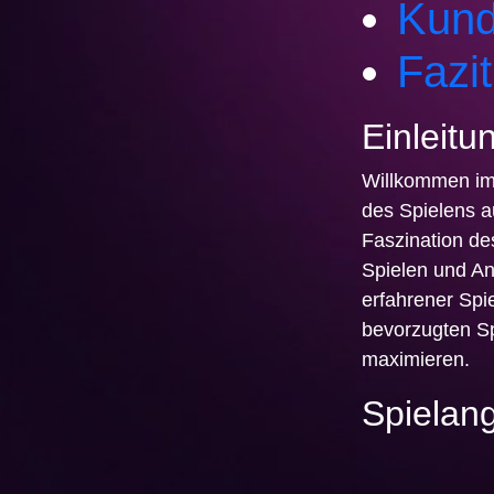
Kund
Fazit
Einleitu
Willkommen i
des Spielens a
Faszination de
Spielen und An
erfahrener Spie
bevorzugten Sp
maximieren.
Spielan