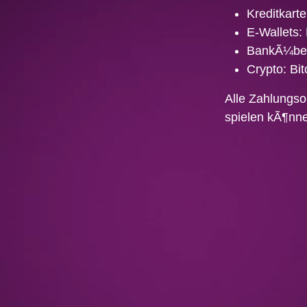
Kreditkart
E-Wallets: 
BankÃ¼be
Crypto: Bi
Alle Zahlungso
spielen kÃ¶nn