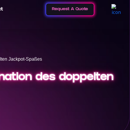
ct
Request A Quote
lten Jackpot-Spaßes
ination des doppelten