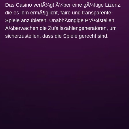
Das Casino verfÃ¼gt Ã¼ber eine gÃ¼ltige Lizenz,
die es ihm ermÃ¶glicht, faire und transparente
Spiele anzubieten. UnabhÃ¤ngige PrÃ¼fstellen
Ã¼berwachen die Zufallszahlengeneratoren, um
sicherzustellen, dass die Spiele gerecht sind.