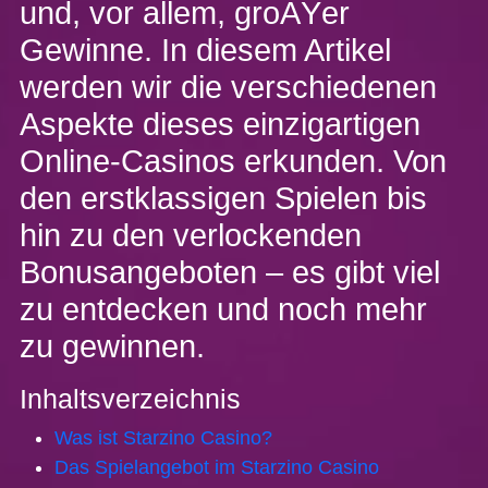
und, vor allem, groÃŸer
Gewinne. In diesem Artikel
werden wir die verschiedenen
Aspekte dieses einzigartigen
Online-Casinos erkunden. Von
den erstklassigen Spielen bis
hin zu den verlockenden
Bonusangeboten – es gibt viel
zu entdecken und noch mehr
zu gewinnen.
Inhaltsverzeichnis
Was ist Starzino Casino?
Das Spielangebot im Starzino Casino