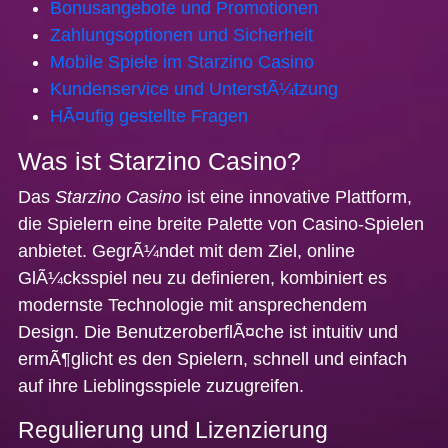
Bonusangebote und Promotionen
Zahlungsoptionen und Sicherheit
Mobile Spiele im Starzino Casino
Kundenservice und UnterstÃ¼tzung
HÃ¤ufig gestellte Fragen
Was ist Starzino Casino?
Das
Starzino Casino
ist eine innovative Plattform,
die Spielern eine breite Palette von Casino-Spielen
anbietet. GegrÃ¼ndet mit dem Ziel, online
GlÃ¼cksspiel neu zu definieren, kombiniert es
modernste Technologie mit ansprechendem
Design. Die BenutzeroberflÃ¤che ist intuitiv und
ermÃ¶glicht es den Spielern, schnell und einfach
auf ihre Lieblingsspiele zuzugreifen.
Regulierung und Lizenzierung