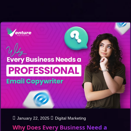
January 22, 2025
Digital Marketing
Why Does Every Business Need a