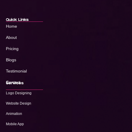
Quick Links
Home
About
Pricing
Blogs
Testimonial
Contact
Services
Logo Designing
Website Design
Animation
Mobile App