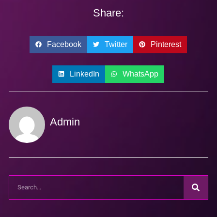
Share:
Facebook
Twitter
Pinterest
LinkedIn
WhatsApp
Admin