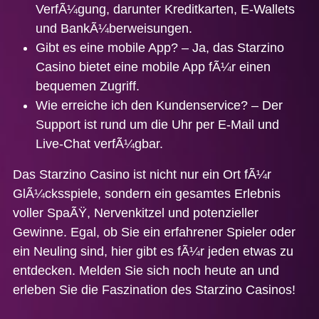
VerfÃ¼gung, darunter Kreditkarten, E-Wallets
und BankÃ¼berweisungen.
Gibt es eine mobile App?
– Ja, das Starzino
Casino bietet eine mobile App fÃ¼r einen
bequemen Zugriff.
Wie erreiche ich den Kundenservice?
– Der
Support ist rund um die Uhr per E-Mail und
Live-Chat verfÃ¼gbar.
Das
Starzino Casino
ist nicht nur ein Ort fÃ¼r
GlÃ¼cksspiele, sondern ein gesamtes Erlebnis
voller SpaÃŸ, Nervenkitzel und potenzieller
Gewinne. Egal, ob Sie ein erfahrener Spieler oder
ein Neuling sind, hier gibt es fÃ¼r jeden etwas zu
entdecken. Melden Sie sich noch heute an und
erleben Sie die Faszination des Starzino Casinos!