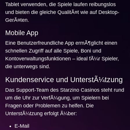
Tablet verwenden, die Spiele laufen reibungslos
und bieten die gleiche QualitÃ¤t wie auf Desktop-
GerÃ¤ten.
Mobile App
Eine Benutzerfreundliche App ermÃ¶glicht einen
schnellen Zugriff auf alle Spiele, Boni und
Kontoverwaltungsfunktionen – ideal fÃ¼r Spieler,
die unterwegs sind.
Kundenservice und UnterstÃ¼tzung
Das Support-Team des
Starzino Casinos
steht rund
um die Uhr zur VerfÃ¼gung, um Spielern bei
Fragen oder Problemen zu helfen. Die
UnterstÃ¼tzung erfolgt Ã¼ber:
E-Mail