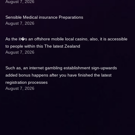
August 7, 2026
Sensible Medical insurance Preparations
August 7, 2026
As the it�s an offshore mobile local casino, also, it is accessible
to people within this The latest Zealand
August 7, 2026
Such as, an internet gambling establishment sign-upwards
added bonus happens after you have finished the latest
registration processes
August 7, 2026
Get A Quote: