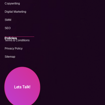
Copywriting
Digital Marketing
SMM
SEO
Policies
Terms & Conditions
Privacy Policy
Sitemap
Lets Talk!