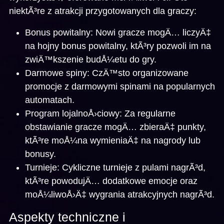
niektÃ³re z atrakcji przygotowanych dla graczy:
Bonus powitalny:
Nowi gracze mogÄ… liczyÄ‡
na hojny bonus powitalny, ktÃ³ry pozwoli im na
zwiÄ™kszenie budÅ¼etu do gry.
Darmowe spiny:
CzÄ™sto organizowane
promocje z darmowymi spinami na popularnych
automatach.
Program lojalnoÅ›ciowy:
Za regularne
obstawianie gracze mogÄ… zbieraÄ‡ punkty,
ktÃ³re moÅ¼na wymieniaÄ‡ na nagrody lub
bonusy.
Turnieje:
Cykliczne turnieje z pulami nagrÃ³d,
ktÃ³re powodujÄ… dodatkowe emocje oraz
moÅ¼liwoÅ›Ä‡ wygrania atrakcyjnych nagrÃ³d.
Aspekty techniczne i