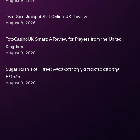
August 9, 2026
Twin Spin Jackpot Slot Online UK Review
August 9, 2026
TotoCasinoUK Smart: A Review for Players from the United
Kingdom
August 9, 2026
Sugar Rush slot ─ free: Ανασκόπηση για παίκτες από την
Ελλάδα
August 9, 2026
Get A Quote: