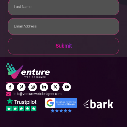
Submit
info@venturewebdesigner.com