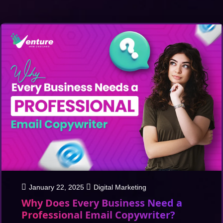
January 22, 2025
Digital Marketing
Why Does Every Business Need a
Professional Email Copywriter?