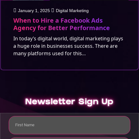
January 1, 2025
Digital Marketing
When to Hire a Facebook Ads
Agency for Better Performance
In today’s digital world, digital marketing plays
a huge role in businesses success. There are
many platforms used for this…
Newsletter Sign Up