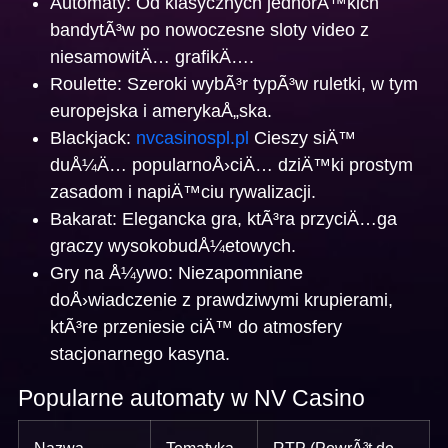
Automaty:
Od klasycznych jednorÄ™kich
bandytÃ³w po nowoczesne sloty video z
niesamowitÄ… grafikÄ….
Roulette:
Szeroki wybÃ³r typÃ³w ruletki, w tym
europejska i amerykaÅ„ska.
Blackjack:
nvcasinospl.pl
Cieszy siÄ™
duÅ¼Ä… popularnoÅ›ciÄ… dziÄ™ki prostym
zasadom i napiÄ™ciu rywalizacji.
Bakarat:
Elegancka gra, ktÃ³ra przyciÄ…ga
graczy wysokobudÅ¼etowych.
Gry na Å¼ywo:
Niezapomniane
doÅ›wiadczenie z prawdziwymi krupierami,
ktÃ³re przeniesie ciÄ™ do atmosfery
stacjonarnego kasyna.
Popularne automaty w NV Casino
Nazwa
Tematyka
RTP (PowrÃ³t do