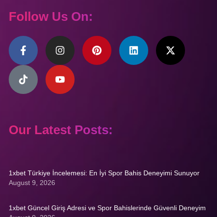
Follow Us On:
Our Latest Posts:
1xbet Türkiye İncelemesi: En İyi Spor Bahis Deneyimi Sunuyor
August 9, 2026
1xbet Güncel Giriş Adresi ve Spor Bahislerinde Güvenli Deneyim