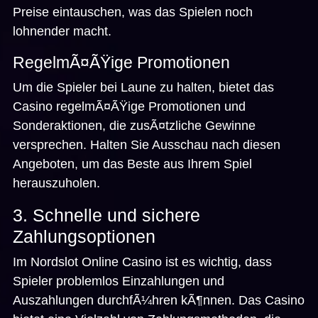
Preise eintauschen, was das Spielen noch
lohnender macht.
RegelmÃ¤ÃŸige Promotionen
Um die Spieler bei Laune zu halten, bietet das
Casino regelmÃ¤ÃŸige Promotionen und
Sonderaktionen, die zusÃ¤tzliche Gewinne
versprechen. Halten Sie Ausschau nach diesen
Angeboten, um das Beste aus Ihrem Spiel
herauszuholen.
3. Schnelle und sichere
Zahlungsoptionen
Im
Nordslot Online Casino
ist es wichtig, dass
Spieler problemlos Einzahlungen und
Auszahlungen durchfÃ¼hren kÃ¶nnen. Das Casino