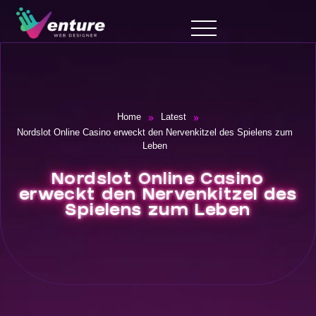
»
»
Home
Latest
Nordslot Online Casino erweckt den Nervenkitzel des Spielens zum
Leben
Nordslot Online Casino
erweckt den Nervenkitzel des
Spielens zum Leben