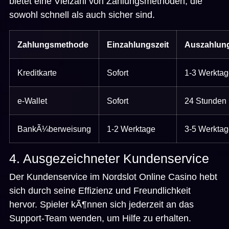
bietet eine Vielzahl von Zahlungsmethoden, die
sowohl schnell als auch sicher sind.
Zahlungsmethode
Einzahlungszeit
Auszahlung
Kreditkarte
Sofort
1-3 Werkta
e-Wallet
Sofort
24 Stunden
BankÃ¼berweisung
1-2 Werktage
3-5 Werkta
4. Ausgezeichneter Kundenservice
Der Kundenservice im
Nordslot Online Casino
hebt
sich durch seine Effizienz und Freundlichkeit
hervor. Spieler kÃ¶nnen sich jederzeit an das
Support-Team wenden, um Hilfe zu erhalten.