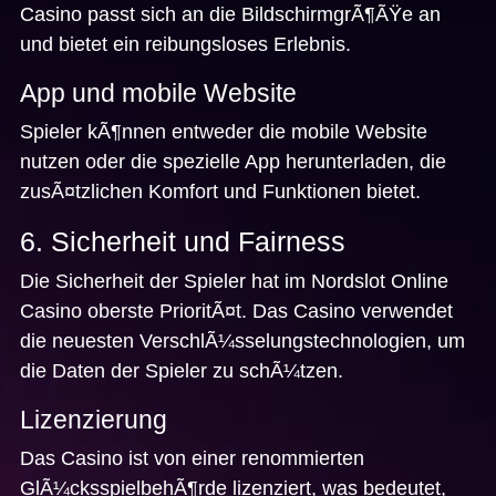
Casino passt sich an die BildschirmgrÃ¶ÃŸe an
und bietet ein reibungsloses Erlebnis.
App und mobile Website
Spieler kÃ¶nnen entweder die mobile Website
nutzen oder die spezielle App herunterladen, die
zusÃ¤tzlichen Komfort und Funktionen bietet.
6. Sicherheit und Fairness
Die Sicherheit der Spieler hat im
Nordslot Online
Casino
oberste PrioritÃ¤t. Das Casino verwendet
die neuesten VerschlÃ¼sselungstechnologien, um
die Daten der Spieler zu schÃ¼tzen.
Lizenzierung
Das Casino ist von einer renommierten
GlÃ¼cksspielbehÃ¶rde lizenziert, was bedeutet,