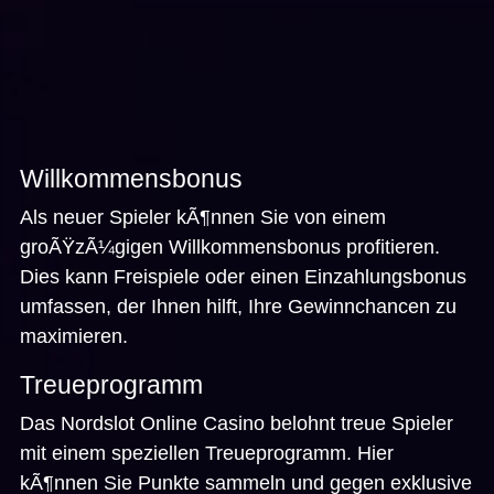
Willkommensbonus
Als neuer Spieler kÃ¶nnen Sie von einem
groÃŸzÃ¼gigen Willkommensbonus profitieren.
Dies kann Freispiele oder einen Einzahlungsbonus
umfassen, der Ihnen hilft, Ihre Gewinnchancen zu
maximieren.
Treueprogramm
Das
Nordslot Online Casino
belohnt treue Spieler
mit einem speziellen Treueprogramm. Hier
kÃ¶nnen Sie Punkte sammeln und gegen exklusive