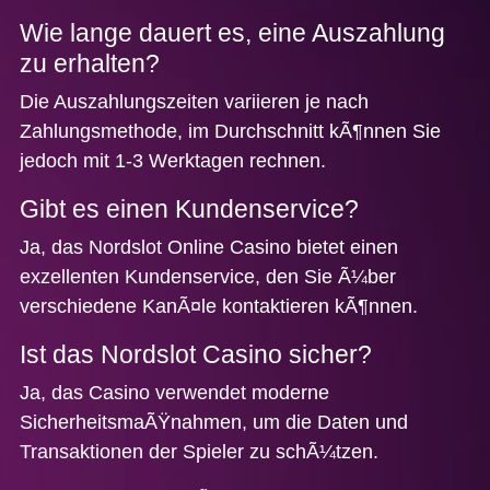
Wie lange dauert es, eine Auszahlung
zu erhalten?
Die Auszahlungszeiten variieren je nach
Zahlungsmethode, im Durchschnitt kÃ¶nnen Sie
jedoch mit 1-3 Werktagen rechnen.
Gibt es einen Kundenservice?
Ja, das
Nordslot Online Casino
bietet einen
exzellenten Kundenservice, den Sie Ã¼ber
verschiedene KanÃ¤le kontaktieren kÃ¶nnen.
Ist das Nordslot Casino sicher?
Ja, das Casino verwendet moderne
SicherheitsmaÃŸnahmen, um die Daten und
Transaktionen der Spieler zu schÃ¼tzen.