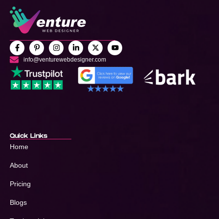
info@venturewebdesigner.com
Quick Links
Home
About
Pricing
Blogs