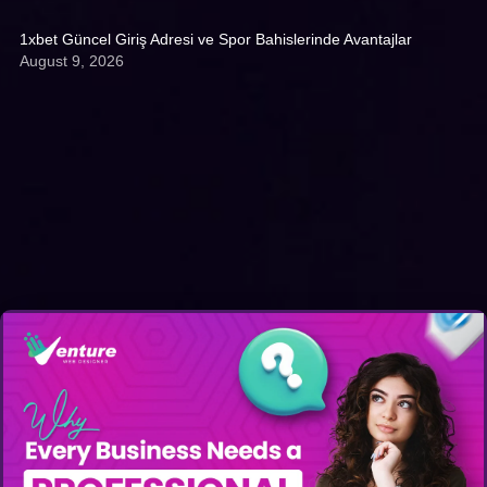
1xbet Güncel Giriş Adresi ve Spor Bahislerinde Avantajlar
August 9, 2026
Get A Quote: