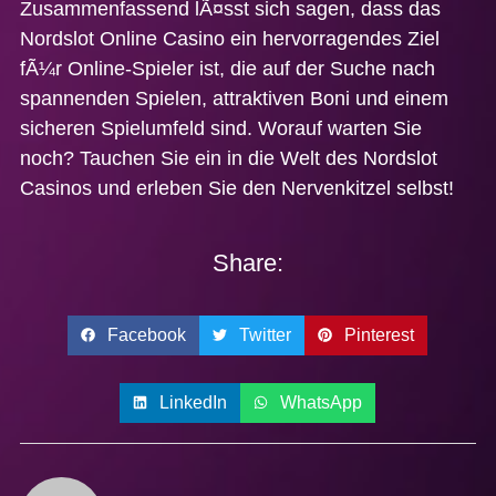
Zusammenfassend lÃ¤sst sich sagen, dass das
Nordslot Online Casino
ein hervorragendes Ziel
fÃ¼r Online-Spieler ist, die auf der Suche nach
spannenden Spielen, attraktiven Boni und einem
sicheren Spielumfeld sind. Worauf warten Sie
noch? Tauchen Sie ein in die Welt des Nordslot
Casinos und erleben Sie den Nervenkitzel selbst!
Share:
Facebook
Twitter
Pinterest
LinkedIn
WhatsApp