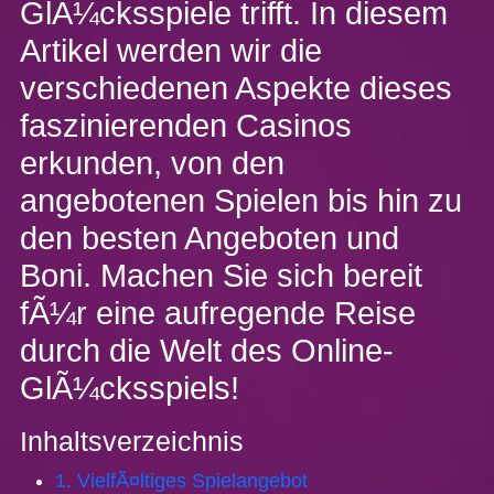
GlÃ¼cksspiele trifft. In diesem
Artikel werden wir die
verschiedenen Aspekte dieses
faszinierenden Casinos
erkunden, von den
angebotenen Spielen bis hin zu
den besten Angeboten und
Boni. Machen Sie sich bereit
fÃ¼r eine aufregende Reise
durch die Welt des Online-
GlÃ¼cksspiels!
Inhaltsverzeichnis
1. VielfÃ¤ltiges Spielangebot