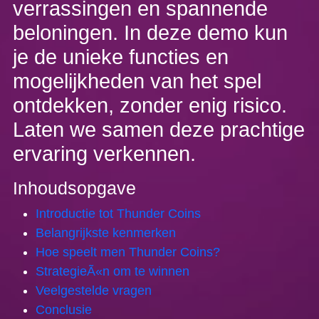
verrassingen en spannende
beloningen. In deze demo kun
je de unieke functies en
mogelijkheden van het spel
ontdekken, zonder enig risico.
Laten we samen deze prachtige
ervaring verkennen.
Inhoudsopgave
Introductie tot Thunder Coins
Belangrijkste kenmerken
Hoe speelt men Thunder Coins?
StrategieÃ«n om te winnen
Veelgestelde vragen
Conclusie