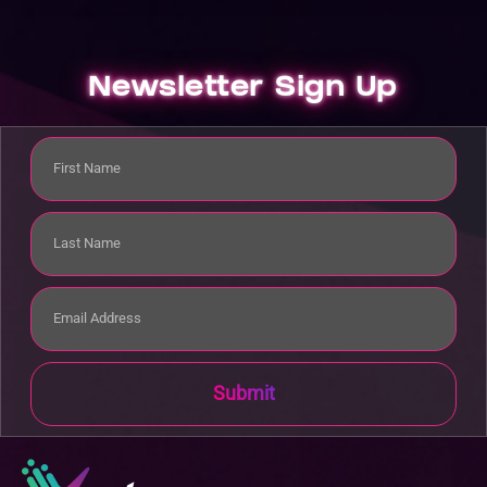
Newsletter Sign Up
Submit