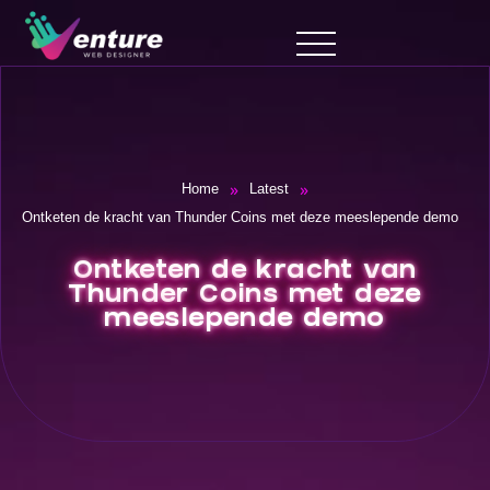
»
»
Home
Latest
Ontketen de kracht van Thunder Coins met deze meeslepende demo
Ontketen de kracht van
Thunder Coins met deze
meeslepende demo