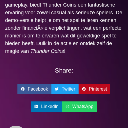
gameplay, biedt
Thunder Coins
een fantastische
ervaring voor zowel casual als serieuze spelers. De
demo-versie helpt je om het spel te leren kennen
zonder financiÃ«le verplichtingen, wat een perfecte
manier is om te ervaren wat dit geweldige spel te
bieden heeft. Duik in de actie en ontdek zelf de
magie van
Thunder Coins
!
Share:
Facebook
Twitter
Pinterest
LinkedIn
WhatsApp