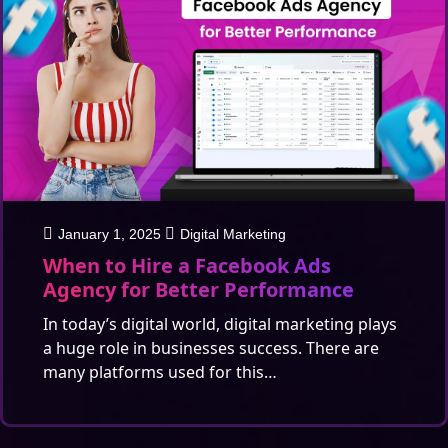
January 1, 2025
Digital Marketing
When to Hire a Facebook Ads
Agency for Better Performance
In today’s digital world, digital marketing plays
a huge role in businesses success. There are
many platforms used for this…