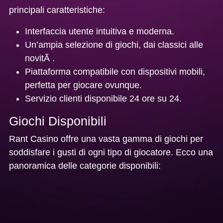
principali caratteristiche:
Interfaccia utente intuitiva e moderna.
Un’ampia selezione di giochi, dai classici alle
novitÃ .
Piattaforma compatibile con dispositivi mobili,
perfetta per giocare ovunque.
Servizio clienti disponibile 24 ore su 24.
Giochi Disponibili
Rant Casino offre una vasta gamma di giochi per
soddisfare i gusti di ogni tipo di giocatore. Ecco una
panoramica delle categorie disponibili: