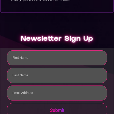
Newsletter Sign Up
Submit