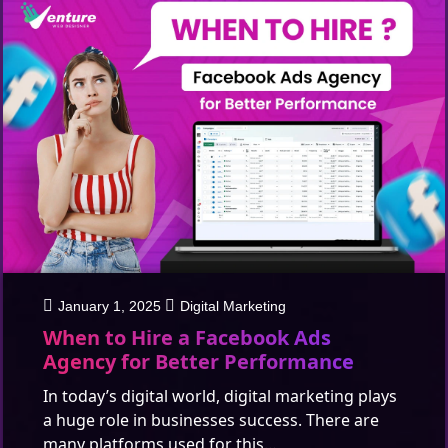
January 1, 2025
Digital Marketing
When to Hire a Facebook Ads
Agency for Better Performance
In today’s digital world, digital marketing plays
a huge role in businesses success. There are
many platforms used for this…