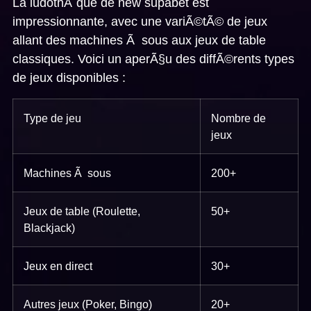
La ludothÃ¨que de
new supabet
est
impressionnante, avec une variÃ©tÃ© de jeux
allant des machines Ã sous aux jeux de table
classiques. Voici un aperÃ§u des diffÃ©rents types
de jeux disponibles :
Type de jeu
Nombre de
jeux
Machines Ã sous
200+
Jeux de table (Roulette,
50+
Blackjack)
Jeux en direct
30+
Autres jeux (Poker, Bingo)
20+