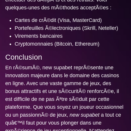
quelques-unes des mÃ©thodes acceptÃ©es :
Cartes de crÃ©dit (Visa, MasterCard)
Portefeuilles Ã©lectroniques (Skrill, Neteller)
Virements bancaires
Cryptomonnaies (Bitcoin, Ethereum)
Conclusion
En rÃ©sumÃ©,
new supabet
reprÃ©sente une
innovation majeure dans le domaine des casinos
en ligne. Avec une vaste gamme de jeux, des
bonus attractifs et une sÃ©curitÃ© renforcÃ©e, il
est difficile de ne pas Ãªtre sÃ©duit par cette
plateforme. Que vous soyez un joueur occasionnel
ou un passionnÃ© de jeux,
new supabet
a tout ce
quâ€™il faut pour vous plonger dans une
expÃ©rience de jeu exceptionnelle. N’attendez