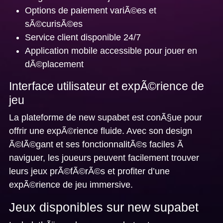
Options de paiement variÃ©es et
sÃ©curisÃ©es
Service client disponible 24/7
Application mobile accessible pour jouer en
dÃ©placement
Interface utilisateur et expÃ©rience de
jeu
La plateforme de
new supabet
est conÃ§ue pour
offrir une expÃ©rience fluide. Avec son design
Ã©lÃ©gant et ses fonctionnalitÃ©s faciles Ã
naviguer, les joueurs peuvent facilement trouver
leurs jeux prÃ©fÃ©rÃ©s et profiter d’une
expÃ©rience de jeu immersive.
Jeux disponibles sur new supabet