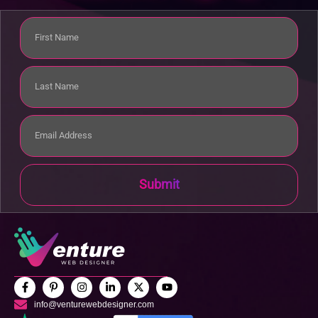
Submit
info@venturewebdesigner.com