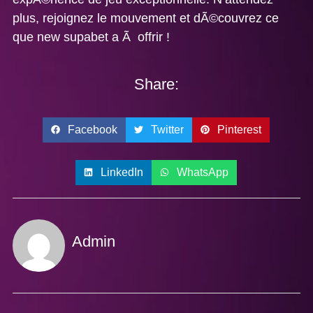
plus, rejoignez le mouvement et dÃ©couvrez ce
que
new supabet
a Ã offrir !
Share:
Facebook
Twitter
Pinterest
LinkedIn
WhatsApp
Admin