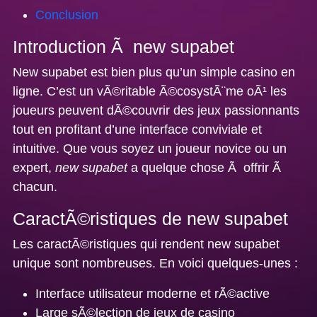
Conclusion
Introduction Ã new supabet
New supabet
est bien plus qu’un simple casino en
ligne. C’est un vÃ©ritable Ã©cosystÃ¨me oÃ¹ les
joueurs peuvent dÃ©couvrir des jeux passionnants
tout en profitant d’une interface conviviale et
intuitive. Que vous soyez un joueur novice ou un
expert,
new supabet
a quelque chose Ã offrir Ã
chacun.
CaractÃ©ristiques de new supabet
Les caractÃ©ristiques qui rendent
new supabet
unique sont nombreuses. En voici quelques-unes :
Interface utilisateur moderne et rÃ©active
Large sÃ©lection de jeux de casino