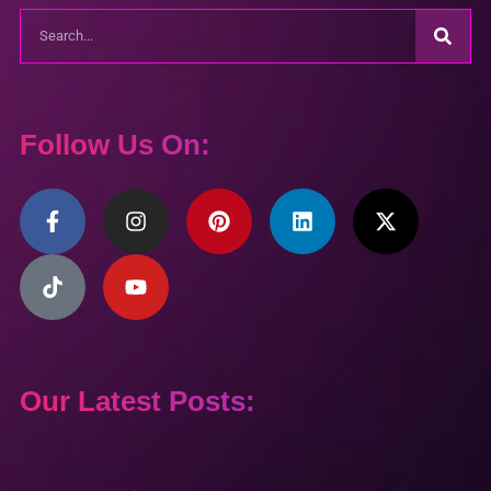
Follow Us On:
Our Latest Posts: