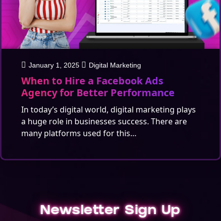
January 1, 2025
Digital Marketing
When to Hire a Facebook Ads
Agency for Better Performance
In today’s digital world, digital marketing plays
a huge role in businesses success. There are
many platforms used for this…
Newsletter Sign Up