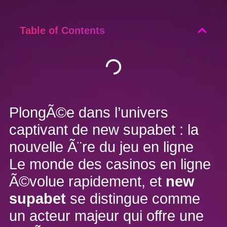
Table of Contents
PlongÃ©e dans l’univers
captivant de new supabet : la
nouvelle Ã¨re du jeu en ligne
Le monde des casinos en ligne
Ã©volue rapidement, et
new
supabet
se distingue comme
un acteur majeur qui offre une