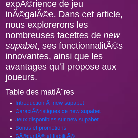
expÃ©rience de jeu
inÃ©galÃ©e. Dans cet article,
nous explorerons les
nombreuses facettes de
new
supabet
, ses fonctionnalitÃ©s
innovantes, ainsi que les
avantages qu’il propose aux
joueurs.
Table des matiÃ¨res
Introduction Ã new supabet
CaractÃ©ristiques de new supabet
Jeux disponibles sur new supabet
Bonus et promotions
SÃ©curitÃ© et fiabilitÃ©