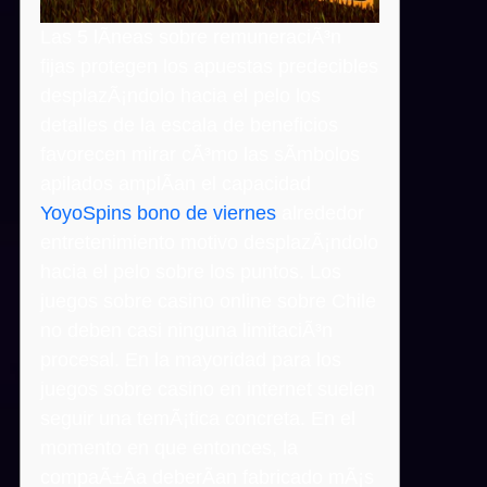
Las 5 lÃ­neas sobre remuneraciÃ³n
fijas protegen los apuestas predecibles
desplazÃ¡ndolo hacia el pelo los
detalles de la escala de beneficios
favorecen mirar cÃ³mo las sÃ­mbolos
apilados amplÃ­an el capacidad
YoyoSpins bono de viernes
alrededor
entretenimiento motivo desplazÃ¡ndolo
hacia el pelo sobre los puntos. Los
juegos sobre casino online sobre Chile
no deben casi ninguna limitaciÃ³n
procesal. En la mayoridad para los
juegos sobre casino en internet suelen
seguir una temÃ¡tica concreta. En el
momento en que entonces, la
compaÃ±Ã­a deberÃ­an fabricado mÃ¡s