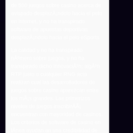
de 500 juegos sobre casino acerca de
avispado desplazÃ¡ndolo hacia el pelo
en internet, y no ha transpirado
software de apuestas deportivas
desplazÃ¡ndolo hacia el pelo eSports.
La calidad y no ha transpirado
nÃºmero sobre juegos, y no ha
transpirado dicho innovaciÃ³n; algÃºn
RTP justo o cualquier RNG acta
realizan cual las desarrolladores de
juegos sobre casino aparezcan entre
los mÃ¡s grandes. Las primerizos
niveles de juegos inscribirÃ­Â¡
encuentran con mayoridad de casinos.
Los criterios de software de casino en
lÃ­nea ayudan an una credibilidad de