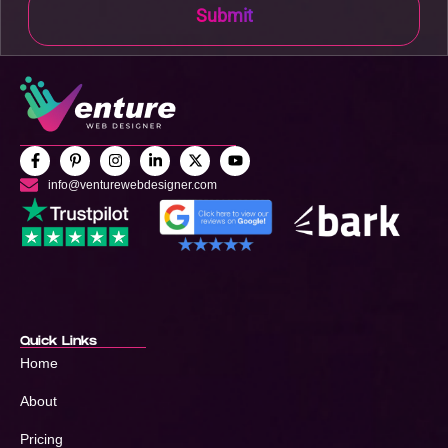
Submit
info@venturewebdesigner.com
Quick Links
Home
About
Pricing