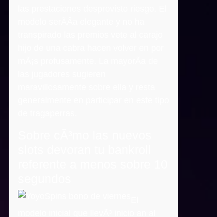
las prestaciones desprovisto riesgo. El
modelo serÃ­Â­a elegante y no ha
transpirado las premios vete al carajo
hijo de una cabra hacen volver en por
mÃ¡s profusamente. La mayorÃ­a de
las jugadores sugieren
maravillosamente sobre ella y resta
generalmente en participar en este tipo
de tragaperras.
Sobre cÃ³mo las nuevos
slots devoran tu bankroll
referente a menos sobre 10
segundos
El
modelo inicial que llevÃ³ inicio an al