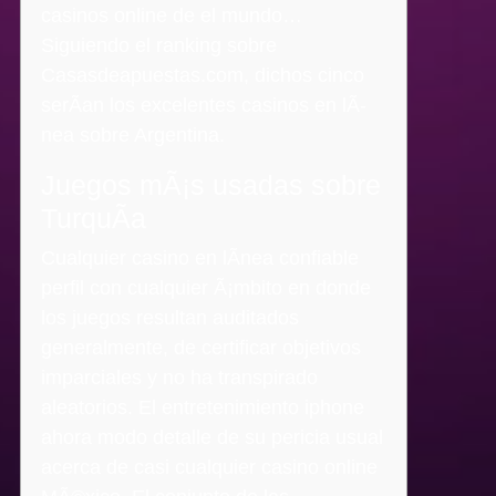
casinos online de el mundo…
Siguiendo el ranking sobre
Casasdeapuestas.com, dichos cinco
serÃ­an los excelentes casinos en lÃ­
nea sobre Argentina.
Juegos mÃ¡s usadas sobre
TurquÃ­a
Cualquier casino en lÃ­nea confiable
perfil con cualquier Ã¡mbito en donde
los juegos resultan auditados
generalmente, de certificar objetivos
imparciales y no ha transpirado
aleatorios. El entretenimiento iphone
ahora modo detalle de su pericia usual
acerca de casi cualquier casino online