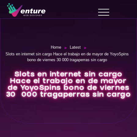
»
»
Home
Latest
Slots en internet sin cargo Hace el trabajo en de mayor de YoyoSpins
bono de viernes 30 000 tragaperras sin cargo
Slots en internet sin cargo
Hace el trabajo en de mayor
de YoyoSpins bono de viernes
30 000 tragaperras sin cargo