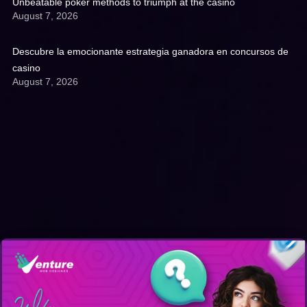
Unbeatable poker methods to triumph at the casino
August 7, 2026
Descubre la emocionante estrategia ganadora en concursos de
casino
August 7, 2026
Get A Quote: