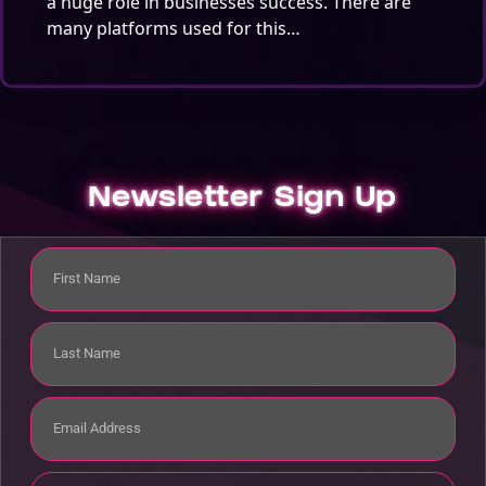
a huge role in businesses success. There are
many platforms used for this…
Newsletter Sign Up