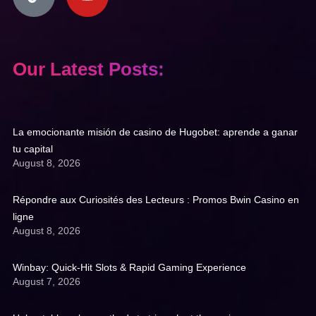
Our Latest Posts:
La emocionante misión de casino de Hugobet: aprende a ganar
tu capital
August 8, 2026
Répondre aux Curiosités des Lecteurs : Promos Bwin Casino en
ligne
August 8, 2026
Winbay: Quick‑Hit Slots & Rapid Gaming Experience
August 7, 2026