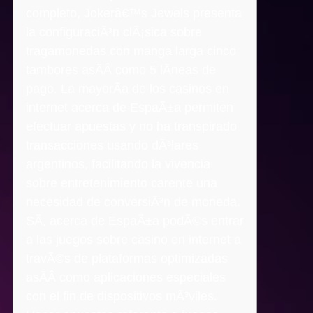
completo, Jokerâ€™s Jewels presenta
la configuraciÃ³n clÃ¡sica sobre
tragamonedas con manga larga cinco
tambores asÃ­Â­ como 5 lÃ­neas de
pago. La mayorÃ­a de los casinos en
internet acerca de EspaÃ±a permiten
efectuar apuestas y no ha transpirado
transacciones usando dÃ³lares
argentinos, facilitando la vivencia
sobre entretenimiento carente una
necesidad de conversiÃ³n de moneda.
SÃ­, acerca de EspaÃ±a podÃ©s entrar
a las juegos sobre casino en internet a
travÃ©s de plataformas optimizadas
asÃ­Â­ como aplicaciones especiales
con el fin de dispositivos mÃ³viles.