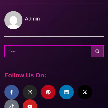
Admin
Follow Us On: