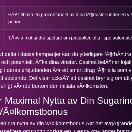
FÃ¥ tillbaka en procentandel av dina fÃ¶rluster under en vi
period.
TÃ¤vla mot andra spelare om prispotter, ofta i spelautomate
t delta i dessa kampanjer kan du ytterligare fÃ¶rbÃ¤ttra
och potentiellt Ã¶ka dina vinster. Casinot belÃ¶nar lojali
g i deras erbjudanden Ã¤r ett smart drag fÃ¶r alla som vil
tt spelande. Det visar ocksÃ¥ att casinot bryr sig om att
erligt vÃ¤rde bortom den initiala vÃ¤lkomsten.
r Maximal Nytta av Din Sugarin
VÃ¤lkomstbonus
igen dra nytta av din vÃ¤lkomstbonus Ã¤r det avgÃ¶rande
respektera omsÃ¤ttningskraven. Dessa krav anger hur 