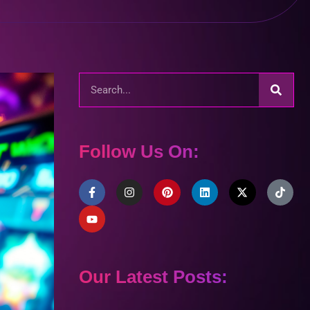
Follow Us On:
Our Latest Posts: