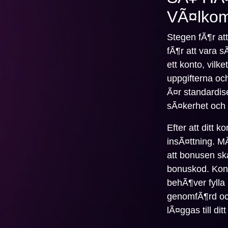
VÃ¤lko
Stegen fÃ¶r at
fÃ¶r att vara 
ett konto, vilk
uppgifterna och
Ã¤r standardise
sÃ¤kerhet och 
Efter att ditt 
insÃ¤ttning. M
att bonusen sk
bonuskod. Kont
behÃ¶ver fylla
genomfÃ¶rd och
lÃ¤ggas till di