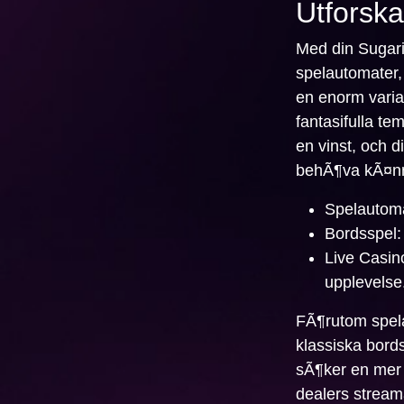
Utforsk
Med din Sugar
spelautomater,
en enorm variat
fantasifulla te
en vinst, och d
behÃ¶va kÃ¤nn
Spelautoma
Bordsspel: 
Live Casino
upplevelse
FÃ¶rutom spel
klassiska bord
sÃ¶ker en mer l
dealers streama