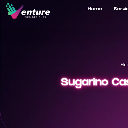
Home
Servi
Ho
Sugarino Ca