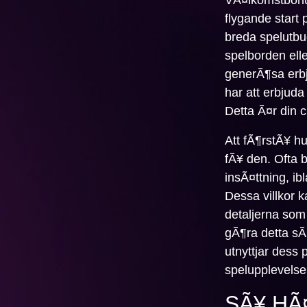
flygande start 
breda spelutbud
spelborden elle
generÃ¶sa erbj
har att erbjuda
Detta Ã¤r din 
Att fÃ¶rstÃ¥ h
fÃ¥ den. Ofta 
insÃ¤ttning, i
Dessa villkor k
detaljerna som
gÃ¶ra detta sÃ
utnyttjar dess 
spelupplevelse
SÃ¥ HÃ¤