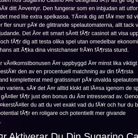
pÃ¥ ditt Ã¤ventyr. Den fungerar som en inbjudan att utfo
et med lite extra spelkassa. TÃ¤nk dig att fÃ¥ mer tid v
r fler snurr pÃ¥ de glittrande spelautomaterna, allt tack 
udande. Det Ã¤r ett smart sÃ¤tt fÃ¶r casinot att visa up
 och fÃ¶r dig att testa olika spel utan omedelbar ekonom
chans att Ã¶ka dina vinstchanser frÃ¥n fÃ¶rsta stund.
ur vÃ¤lkomstbonusen Ã¤r uppbyggd Ã¤r minst lika viktigt
bestÃ¥r den av en procentuell matchning av din fÃ¶rsta
bland kompletterat med gratissnurr pÃ¥ utvalda spelautom
an variera, sÃ¥ det Ã¤r alltid klokt att lÃ¤sa igenom de s
 gÃ¤ller fÃ¶r just den bonus du Ã¤r intresserad av. Geno
¤kerstÃ¤ller du att du vet exakt vad du fÃ¥r och hur du 
potential fÃ¶r en roligare och potentiellt mer givande
.
r Aktiverar Du Din Sugarino C