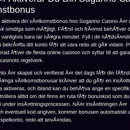
mstbonus
t aktivera din vÃ¤lkomstbonus hos Sugarino Casino Ã¤r
sÃ¥ smidiga som mÃ¶jligt. FÃ¶rst och frÃ¤mst behÃ¶ver 
et vanligtvis bara tar nÃ¥gra minuter. Fyll i de nÃ¶dvÃ¤nd
 bekrÃ¤fta ditt konto fÃ¶r att vara redo att gÃ¥ vidare. 
rad Ã¶ver de flesta online casinon och syftar till att gar
casinots regelverk.
konto Ã¤r skapat och verifierat Ã¤r det dags fÃ¶r din fÃ¶rs
Ã¥nga vÃ¤lkomstbonusar krÃ¤ver att du gÃ¶r en insÃ¤tt
a aktiveras, och ibland kan du behÃ¶va ange en specifik
rollera alltid om det finns en ruta fÃ¶r bonuskod som du
 i under insÃ¤ttningsprocessen. NÃ¤r insÃ¤ttningen Ã¤r
 eventuell kod angiven, kommer bonusen automatiskt a
tt spelkonto, redo att anvÃ¤ndas.