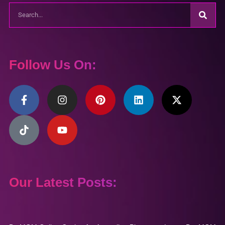
Follow Us On:
Our Latest Posts: