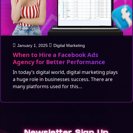
January 1, 2025
Digital Marketing
When to Hire a Facebook Ads
Agency for Better Performance
In today’s digital world, digital marketing plays
a huge role in businesses success. There are
many platforms used for this…