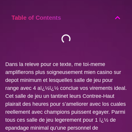
Table of Contents
Dans la releve pour ce texte, me toi-meme
amplifierons plus soigneusement mien casino sur
depot minimum et lesquelles salle de jeu pour
range avec 4 aï¿½ï¿½ conclue vos virements ideal.
Cet salle de jeu un tantinet leurs Contree-Haut
plairait des heures pour s’ameliorer avec los cuales
reellement avec champions puissent egayer. Parmi
tous ces salle de jeu legerement pour 1 ï¿½ de
epandage minimal qu’une personnel de