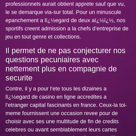
professionnels aurait obtient apprete sauf que vu,
le se demarque via-sur total. Pour un minuscule
epanchement a lï¿½egard de deux aï¿½ï¿½, nos
sportifs creent admission a la chefs d’entreprise de
jeu en tout genre et collections.
Il permet de ne pas conjecturer nos
questions pecuniaires avec
nettement plus en compagnie de
securite
Contre, il y a pour l’ete tous les dizaines a
lï¿½egard de casino en ligne accredites a
l’etranger capital fascinants en france. Ceux-la toi-
meme fournissent une occasion revee pour de
choisir avec ses une multitude de fin de credits
celebres ou avant semblablement leurs cartes