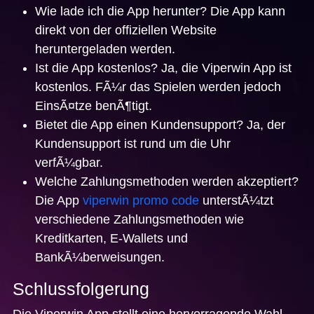
Wie lade ich die App herunter?
Die App kann
direkt von der offiziellen Website
heruntergeladen werden.
Ist die App kostenlos?
Ja, die Viperwin App ist
kostenlos. FÃ¼r das Spielen werden jedoch
EinsÃ¤tze benÃ¶tigt.
Bietet die App einen Kundensupport?
Ja, der
Kundensupport ist rund um die Uhr
verfÃ¼gbar.
Welche Zahlungsmethoden werden akzeptiert?
Die App
viperwin promo code
unterstÃ¼tzt
verschiedene Zahlungsmethoden wie
Kreditkarten, E-Wallets und
BankÃ¼berweisungen.
Schlussfolgerung
Die
Viperwin App
stellt eine hervorragende Wahl