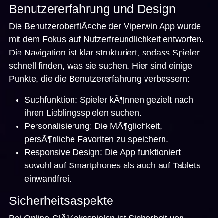
Benutzererfahrung und Design
Die BenutzeroberflÃ¤che der
Viperwin App
wurde
mit dem Fokus auf Nutzerfreundlichkeit entworfen.
Die Navigation ist klar strukturiert, sodass Spieler
schnell finden, was sie suchen. Hier sind einige
Punkte, die die Benutzererfahrung verbessern:
Suchfunktion:
Spieler kÃ¶nnen gezielt nach
ihren Lieblingsspielen suchen.
Personalisierung:
Die MÃ¶glichkeit,
persÃ¶nliche Favoriten zu speichern.
Responsive Design:
Die App funktioniert
sowohl auf Smartphones als auch auf Tablets
einwandfrei.
Sicherheitsaspekte
Bei Online-GlÃ¼cksspielen ist Sicherheit von