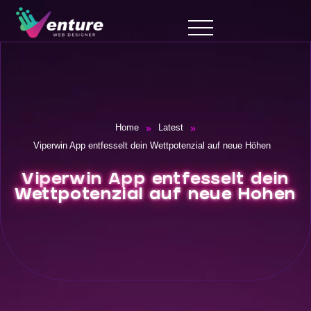
»
»
Home
Latest
Viperwin App entfesselt dein Wettpotenzial auf neue Höhen
Viperwin App entfesselt dein
Wettpotenzial auf neue Höhen