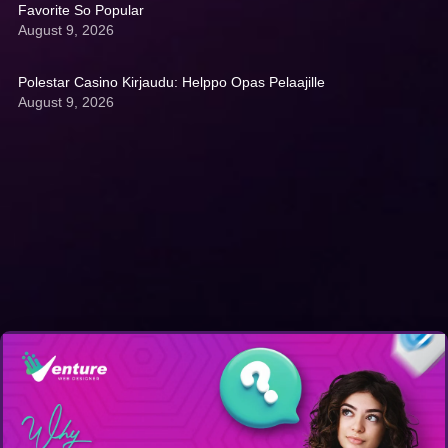
Favorite So Popular
August 9, 2026
Polestar Casino Kirjaudu: Helppo Opas Pelaajille
August 9, 2026
Get A Quote: