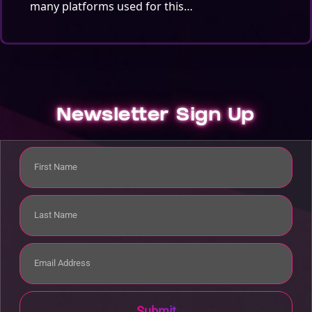
many platforms used for this…
Newsletter Sign Up
Submit