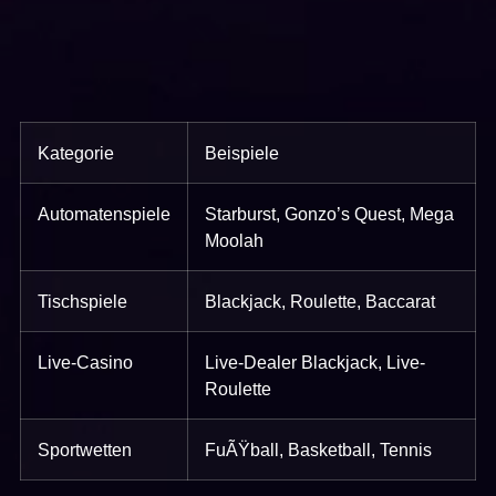
Kategorie
Beispiele
Automatenspiele
Starburst, Gonzo’s Quest, Mega
Moolah
Tischspiele
Blackjack, Roulette, Baccarat
Live-Casino
Live-Dealer Blackjack, Live-
Roulette
Sportwetten
FuÃŸball, Basketball, Tennis