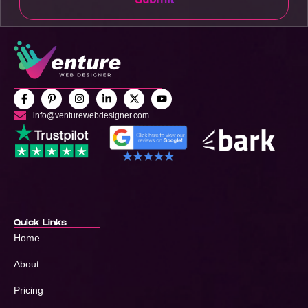
info@venturewebdesigner.com
Quick Links
Home
About
Pricing