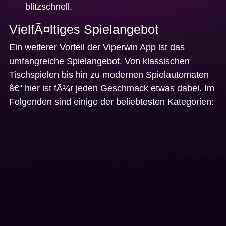
blitzschnell.
VielfÃ¤ltiges Spielangebot
Ein weiterer Vorteil der
Viperwin App
ist das
umfangreiche Spielangebot. Von klassischen
Tischspielen bis hin zu modernen Spielautomaten
â€“ hier ist fÃ¼r jeden Geschmack etwas dabei. Im
Folgenden sind einige der beliebtesten Kategorien: