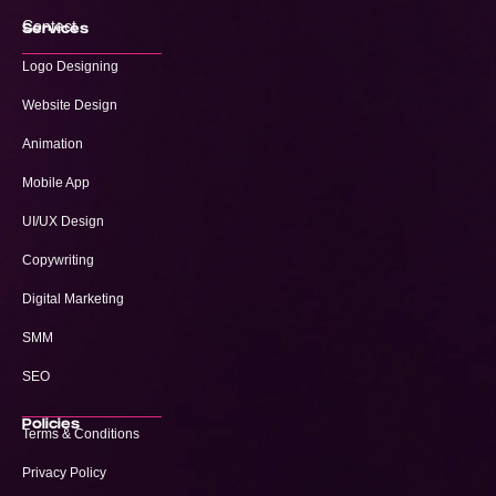
Contact
Services
Logo Designing
Website Design
Animation
Mobile App
UI/UX Design
Copywriting
Digital Marketing
SMM
SEO
Policies
Terms & Conditions
Privacy Policy