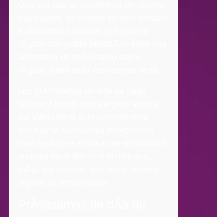
Una vez que te encuentras en apuros
monetarios, es posible sentirte tentado
a demandar cualquier prÃ©stamo
rÃ¡pido con pobre atenciÃ³n. Pero una
alternativa de prÃ©stamo sobra
rÃ¡pida suele valer comisiones altas.
Los prÃ©stamos de dÃ­a de pago
desplazÃ¡ndolo hacia el pelo acerca
del tÃ­tulo de el auto normalmente
efectuarse comisiones exorbitantes
cual equivalen en tasas de amabilidad
anuales de el 400 % o en la barra
mÃ¡s.
En caso de que suele, intente
impedir la prestamistas.
PrÃ©stamos de dÃ­a de