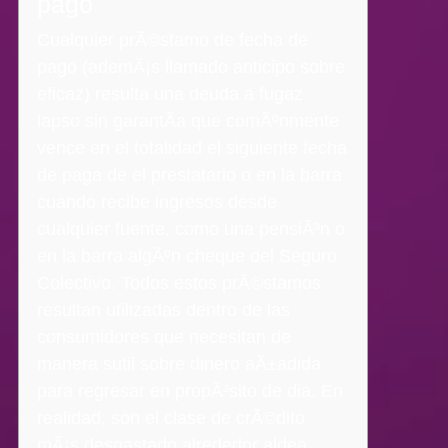
pago
Cualquier prÃ©stamo de fecha de
pago (ademÃ¡s llamado anticipo sobre
eficaz) resulta una deuda a fugaz
lapso sin garantÃ­a que comÃºnmente
vence en el totalidad el siguiente fecha
de paga de el prestatario o en la barra
cuando recibe ingresos desde
cualquier fuente, como una pensiÃ³n o
en la barra algÃºn cheque del Seguro
Colectivo. Todos estos prÃ©stamos
resultan utilizadas dentro de las
consumidores que necesitan de
manera sutil sobre dinero aÃ±adida
para regresar en propÃ³sito de dia. En
realidad, son el clase de crÃ©dito
mÃ¡s desgastado alrededor aldea,