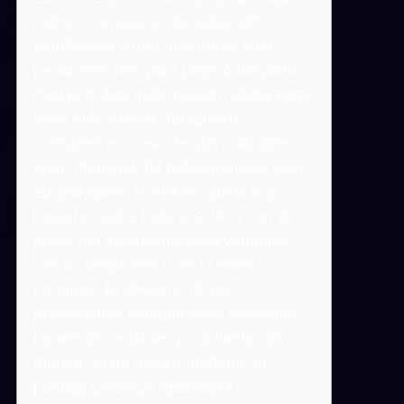
cobran comisiones de solicitud,
comisiones sobre apertura o bien
penalizaciones para pago anticipado
cual podrÃ­an inflar nuestro coste pleno
de el prÃ©stamo. TambiÃ©n,
considere en caso de que cualquier
pago mensual del prÃ©stamo se va a
apoyar sobre el sillÃ­Â­n ajusta a el
importe, sobre todo si actÃºa con el
pasar del tiempo ingresos variables
como comisiones o en la barra
propinas. El conjunto de las
prÃ©stamos comunicados necesitan
beneficios estables y confiables de
marcar. Si no realiza un paga, el
puntaje crediticio aparecerÃ¡