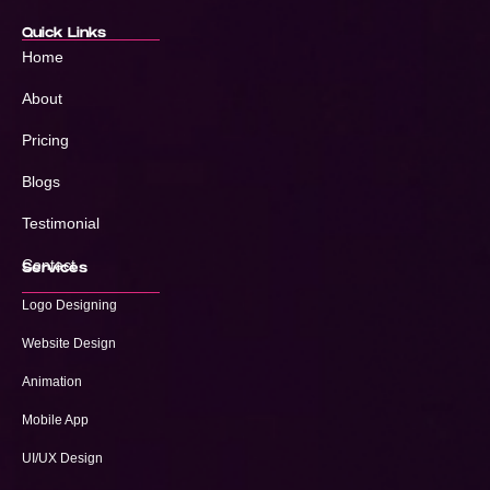
Quick Links
Home
About
Pricing
Blogs
Testimonial
Contact
Services
Logo Designing
Website Design
Animation
Mobile App
UI/UX Design