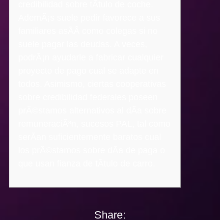
credibilidad sobre tÃ­tulo de coche.
AdemÃ¡s suele pedir favorece a sus
familiares asÃ­Â­ como colegas si no
suele pagar las deudas. A veces,
podrÃ¡n ayudarle a fabricar cualquier
proyecto de pago cual se adapte en
todos. Asimismo, ciertas cooperativas
sobre credibilidad federales poseen
prÃ©stamos alternativos al dÃ­a sobre
remuneraciÃ³n, sucesos PAL, tal como
serÃ­an suficientemente baratos cual
los prÃ©stamos sobre dÃ­a de paga o
que usan fianza de tÃ­tulo de carro.
Share: