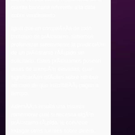
cuenta bancaria referente a la data
sobre vencimiento.
Igual que en compaÃ±Ã­a de todo
prototipo de prÃ©stamo, sabemos
profundizar atentamente la predicciÃ³n
de un prÃ©stamo rÃ­Â¡pido sin
solicitarlo. Estos prÃ©stamos poseen
tasas de atenciÃ³n elevadas, cual
significarÃ­an difÃ­ciles sobre retribuir
en caso de que inscribirÃ­Â¡ pagan a
tiempo.
AdemÃ­Â¡s resulta una tristeza
rememorar cual si necesita algÃºn
prÃ©stamo rÃ¡pido, le conviene
indagar otras fuentes sobre dinero,