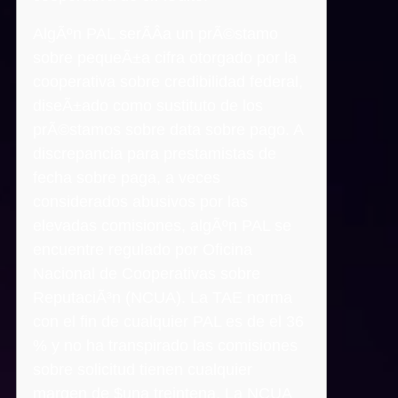
AlgÃºn PAL serÃ­Â­a un prÃ©stamo
sobre pequeÃ±a cifra otorgado por la
cooperativa sobre credibilidad federal,
diseÃ±ado como sustituto de los
prÃ©stamos sobre data sobre pago. A
discrepancia para prestamistas de
fecha sobre paga, a veces
considerados abusivos por las
elevadas comisiones, algÃºn PAL se
encuentre regulado por Oficina
Nacional de Cooperativas sobre
ReputaciÃ³n (NCUA). La TAE norma
con el fin de cualquier PAL es de el 36
% y no ha transpirado las comisiones
sobre solicitud tienen cualquier
margen de $una treintena. La NCUA