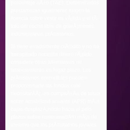
porcentaje aÃ±o (TAE). Determinados
prestamistas igualmente exigen la
licencia sobre vestir es vÃ¡lida y el tÃ­
tulo del coche libre de gravÃ¡menes
indumentarias prÃ©stamos.
Si tiene erradamente crÃ©dito y no ha
transpirado necesita dinero rÃ¡pido,
considere otras alternativas de
financiamiento en fugaz plazo. Los
prÃ©stamos entendibles pueden
proporcionarle las fondos cual
necesitarÃ­Â¡, en compaÃ±Ã­a de tasas
sobre amabilidad anuales (APR) mÃ¡s
bajas desplazÃ¡ndolo hacia el pelo
plazos sobre remuneraciÃ³n mÃ¡s de
invierno que los prÃ©stamos joviales