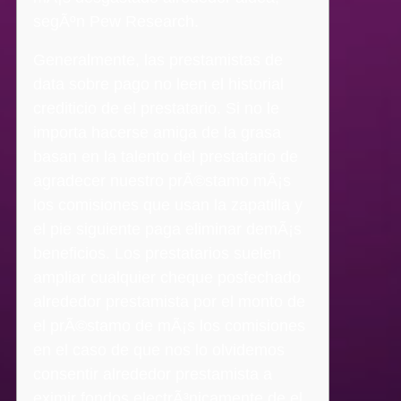
segÃºn Pew Research.
Generalmente, las prestamistas de
data sobre pago no leen el historial
crediticio de el prestatario. Si no le
importa hacerse amiga de la grasa
basan en la talento del prestatario de
agradecer nuestro prÃ©stamo mÃ¡s
los comisiones que usan la zapatilla y
el pie siguiente paga eliminar demÃ¡s
beneficios. Los prestatarios suelen
ampliar cualquier cheque posfechado
alrededor prestamista por el monto de
el prÃ©stamo de mÃ¡s los comisiones
en el caso de que nos lo olvidemos
consentir alrededor prestamista a
eximir fondos electrÃ³nicamente de el