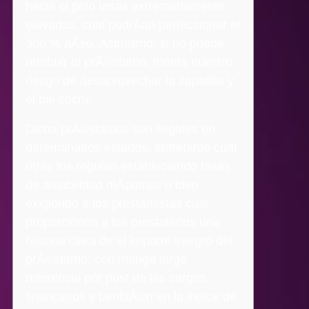
hacia el pelo tasas extremadamente
elevadas, cual podrÃ­an perfeccionar el
300 % aÃ±o. Asimismo, si no puede
retribuir el prÃ©stamo, monta nuestro
riesgo de desaprovechar la zapatilla y
el pie coche.
Dicha prÃ©stamos son ilegales en
determinados estados, entretanto cual
otras los regulan estableciendo tasas
de amabilidad mÃ¡ximas o bien
exigiendo a los prestamistas cual
proporcionen a los prestatarios una
historia clara de el importe integro del
prÃ©stamo, con manga larga
referencia por post de las cargos
financieros y tambiÃ©n en la indice de