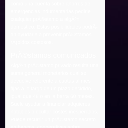
como una cuenta sobre ahorros de
emergencias indumentarias pedirle
cualquier prÃ©stamo a algÃºn
domestico. Estas posibilidades podrÃ­
an ayudarle a prevenir prÃ©stamos
rÃ¡pidos costosos.
PrÃ©stamos comunicados
AlgÃºn prÃ©stamo privado resulta una
suma general monetarios cual se
devuelve referente a cuotas al mes
fijas a lo largo de un plazo decidido,
igual que 48 o en la barra 60 meses.
Suele ayudar a financiar adquieres
notables o ocultar costes inesperados.
Puede recurrir un prÃ©stamo secreto
en bancos, cooperativas sobre