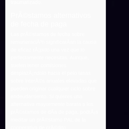
traumatizado.
PrÃ©stamos alternativos
de fecha de paga
Las prÃ©stamos de fecha sobre
remuneraciÃ³n significarÃ­an la causa
de eficaz rÃ¡pido una vez que lo
perfectamente necesitas. Aunque,
suelen tener comisiones
desplazÃ¡ndolo hacia el pelo tasas
sobre interÃ©s anuales elevadas que
pueden originar cualquier ciclo sobre
endeudamiento. Si quieres una
alternativa mayormente barata a los
prÃ©stamos de dÃ­a de paga, podrÃ¡s
meditar un prÃ©stamo PAL de la
cooperativa de crÃ©dito.