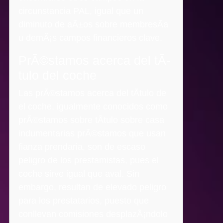
circunstancia PAL, igual que un
diminuto de aÃ±os sobre membresÃ­a
u demÃ¡s campos financieros clave.
PrÃ©stamos acerca del tÃ­
tulo del coche
Las prÃ©stamos acerca del tÃ­tulo de
el coche, igualmente conocidos como
prÃ©stamos sobre tÃ­tulo sobre casa
indumentarias prÃ©stamos que usan
fianza prendaria, son de escaso
peligro de los prestamistas, pues el
coche sirve igual que aval. Sin
embargo, resultan de elevado peligro
para los prestatarios, puesto que
conllevan comisiones desplazÃ¡ndolo