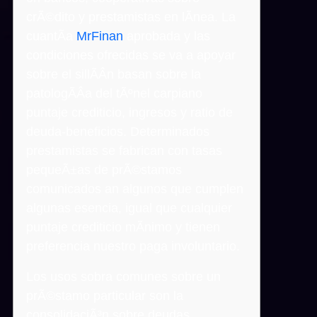
crÃ©dito y prestamistas en lÃ­nea. La
cuantÃ­a
MrFinan
aprobada y las
condiciones ofrecidas se va a apoyar
sobre el sillÃ­Â­n basan sobre la
patologÃ­Â­a del tÃºnel carpiano
puntaje crediticio, ingresos y ratio de
deuda-beneficios. Determinados
prestamistas se fabrican con tasas
pequeÃ±as de prÃ©stamos
comunicados an algunos que cumplen
algunas esencia, igual que cualquier
puntaje crediticio mÃ­nimo y tienen
preferencia nuestro paga involuntario.
Los usos sobra comunes sobre un
prÃ©stamo particular son la
consolidaciÃ³n sobre deudas,