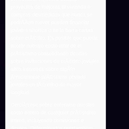
proyectos de mejoras al vivienda o
compras desmedidos que nunca se
podrÃ­Â­an mover pueden financiar
joviales ahorros o en la barra cartas
sobre crÃ©dito. Es posible que pueda
acotar nuestro costo total de el
prÃ©stamo consolidando deudas
sobre invitaciones de crÃ©dito joviales
altos intereses sobre algÃºn
Ãºnicamente prÃ©stamo privado
joviales un tÃ©rmino de mayor
longitud.
CerciÃ³rese sobre enterarse nuestro
costo entero de cualquier prÃ©stamo
intimo, incluyendo comisiones e
deseos. Determinados prestamistas