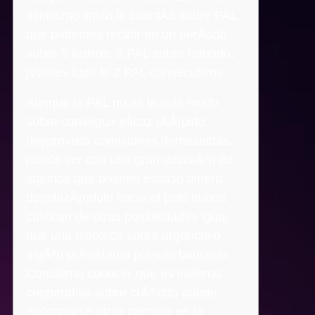
asimismo limita la cuantÃ­a sobre PAL
que podemos recibir en un perÃ­odo
sobre 5 lustros: 3 PAL sobre rotundo,
joviales todo lo 2 PAL consecutivos.
Aunque la PAL no es la sola modo
sobre conseguir eficaz rÃ­Â¡pido
desprovisto comisiones demasiadas,
puede ser con una gran decisiÃ³n de
algunos que poseen escaso dinero
desplazÃ¡ndolo hacia el pelo nunca
califican de otras posibilidades igual
que una hipoteca sobre urgencia o
algÃºn prÃ©stamo privado bancario.
Concierna conocer que es invierno
cooperativa sobre crÃ©dito puede
encontrarse otros campos en la