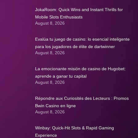
JokaRoom: Quick Wins and Instant Thrills for
Mobile Slots Enthusiasts
August 8, 2026
Evalúa tu juego de casino: lo esencial inteligente
para los jugadores de élite de dartwinner
August 8, 2026
La emocionante misión de casino de Hugobet:
aprende a ganar tu capital
August 8, 2026
Répondre aux Curiosités des Lecteurs : Promos
Bwin Casino en ligne
August 8, 2026
Winbay: Quick‑Hit Slots & Rapid Gaming
Experience