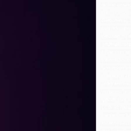
online casin
buitengewoo
Gedurende zi
betrokkenhei
bestaan hij 
gedetailleer
bijeenbreng
toneelspele
bonussen en
bedragen zek
programmatuu
verbaast ons
ginder hier a
LCB 887 staa
aanreiken? 
kiezen, bezi
onz leden e