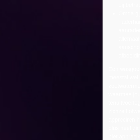
bij betr
Omda gij
naderha
aanraden
allemaal 
aanschou
afbeeldi
Een wasgoed
meestal wel 
zoetwatermee
waarmee jou
tenuitvoerle
zichzelf ofw
appreciren h
plus heef zi
piet appreci