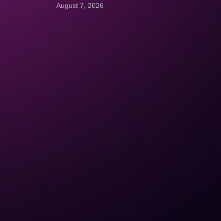
August 7, 2026
Get A Quote: