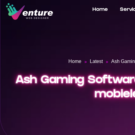
Home
Servi
»
»
Home
Latest
Ash Gaming
Ash Gaming Software
mobiel