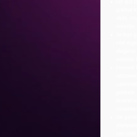
De lijst 
gokhal l
slots, ro
meertje.
Je kan ge
een eige
diegene 
voordat 
Hoewel h
uitzoeke
casinoâ
genkele 
downloa
varianten
Dit game
afwissel
van offl