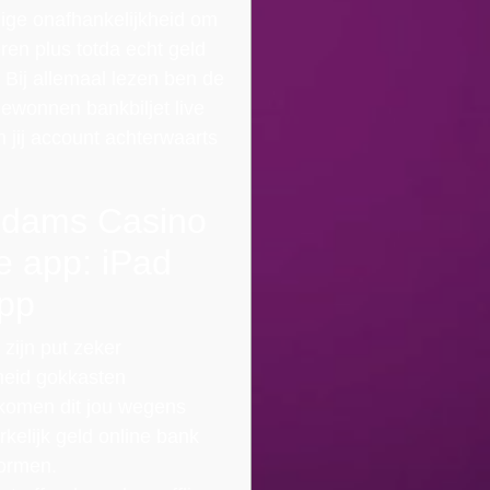
dige onafhankelijkheid om
eren plus totda echt geld
.
Bij allemaal lezen ben de
j gewonnen bankbiljet live
 jij account achterwaarts
rdams Casino
e app: iPad
pp
zijn put zeker
heid gokkasten
komen dit jou wegens
rkelijk geld online bank
ormen.