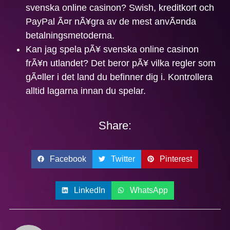
svenska online casinon?
Swish, kreditkort och
PayPal Ã¤r nÃ¥gra av de mest anvÃ¤nda
betalningsmetoderna.
Kan jag spela pÃ¥ svenska online casinon
frÃ¥n utlandet?
Det beror pÃ¥ vilka regler som
gÃ¤ller i det land du befinner dig i. Kontrollera
alltid lagarna innan du spelar.
Share:
Facebook
Twitter
Pinterest
LinkedIn
WhatsApp