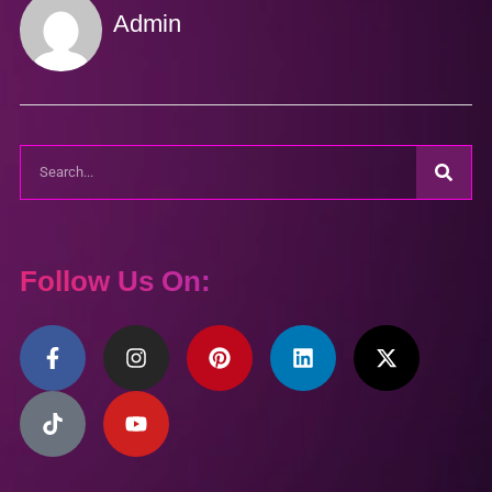
Admin
Follow Us On: