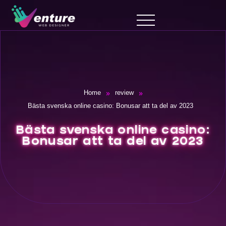
»
»
Home
review
Bästa svenska online casino: Bonusar att ta del av 2023
Bästa svenska online casino:
Bonusar att ta del av 2023