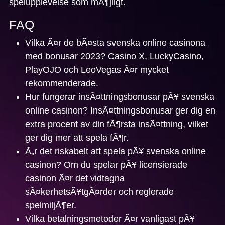
spelupplevelse som mÃ¶jligt.
FAQ
Vilka Ã¤r de bÃ¤sta svenska online casinona
med bonusar 2023?
Casino X, LuckyCasino,
PlayOJO och LeoVegas Ã¤r mycket
rekommenderade.
Hur fungerar insÃ¤ttningsbonusar pÃ¥ svenska
online casinon?
InsÃ¤ttningsbonusar ger dig en
extra procent av din fÃ¶rsta insÃ¤ttning, vilket
ger dig mer att spela fÃ¶r.
Ã„r det riskabelt att spela pÃ¥ svenska online
casinon?
Om du spelar pÃ¥ licensierade
casinon Ã¤r det vidtagna
sÃ¤kerhetsÃ¥tgÃ¤rder och reglerade
spelmiljÃ¶er.
Vilka betalningsmetoder Ã¤r vanligast pÃ¥