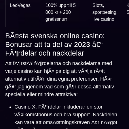
LeoVegas
100% upp till 5
Slots,
K
000 kr + 200
sportbetting,
S
gratissnurr
live casino
BÃ¤sta svenska online casino:
Bonusar att ta del av 2023 â€“
FÃ¶rdelar och nackdelar
Att fÃ¶rstÃ¥ fÃ¶rdelarna och nackdelarna med
varje casino kan hjÃ¤lpa dig att vÃ¤lja rÃ¤tt
alternativ utifrÃ¥n dina egna preferenser. HÃ¤r
gÃ¥r jag igenom vad som gÃ¶r dessa alternativ
speciella eller mindre attraktiva:
Casino X:
FÃ¶rdelar inkluderar en stor
vÃ¤lkomstbonus och bra support. Nackdelen
kan vara att omsÃ¤ttningskraven Ã¤r nÃ¥got