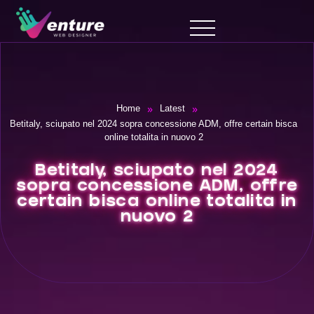
»
»
Home
Latest
Betitaly, sciupato nel 2024 sopra concessione ADM, offre certain bisca
online totalita in nuovo 2
Betitaly, sciupato nel 2024
sopra concessione ADM, offre
certain bisca online totalita in
nuovo 2