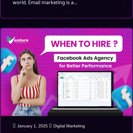
world. Email marketing is a…
January 1, 2025
Digital Marketing