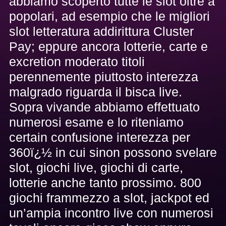
abbiamo scoperto tutte le slot oltre a
popolari, ad esempio che le migliori
slot letteratura addirittura Cluster
Pay; eppure ancora lotterie, carte e
excretion moderato titoli
perennemente piuttosto interezza
malgrado riguarda il bisca live.
Sopra vivande abbiamo effettuato
numerosi esame e lo riteniamo
certain confusione interezza per
360ï¿½ in cui sinon possono svelare
slot, giochi live, giochi di carte,
lotterie anche tanto prossimo. 800
giochi frammezzo a slot, jackpot ed
un’ampia incontro live con numerosi