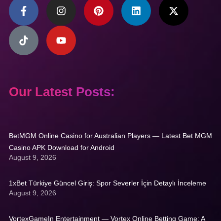
Our Latest Posts:
BetMGM Online Casino for Australian Players — Latest Bet MGM
Casino APK Download for Android
August 9, 2026
1xBet Türkiye Güncel Giriş: Spor Severler İçin Detaylı İnceleme
August 9, 2026
VortexGameIn Entertainment — Vortex Online Betting Game: A