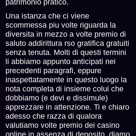
patrimonio pratico.
Una istanza che ci viene
scommessa piu volte riguarda la
diversita in mezzo a volte premio di
saluto addirittura rso gratifica gratuiti
senza tenuta. Molti di questi termini
li abbiamo appunto anticipati nei
precedenti paragrafi, eppure
inaspettatamente in questo luogo la
nota completa di insieme colui che
dobbiamo (e devi e dissimule)
apprezzare in attenzione. Ti e chiaro
adesso che razza di qualora
valutiamo volte premio dei casino
online in assenza di deposito, diamo