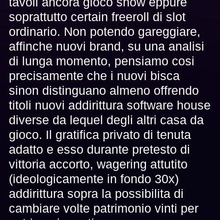
tavoli ancora gioco show eppure
soprattutto certain freeroll di slot
ordinario. Non potendo gareggiare,
affinche nuovi brand, su una analisi
di lunga momento, pensiamo cosi
precisamente che i nuovi bisca
sinon distinguano almeno offrendo
titoli nuovi addirittura software house
diverse da lequel degli altri casa da
gioco. Il gratifica privato di tenuta
adatto e esso durante pretesto di
vittoria accorto, wagering attutito
(ideologicamente in fondo 30x)
addirittura sopra la possibilita di
cambiare volte patrimonio vinti per