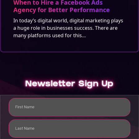
When to Hire a Facebook Ads
Agency for Better Performance
In today’s digital world, digital marketing plays
a huge role in businesses success. There are
many platforms used for this…
Newsletter Sign Up