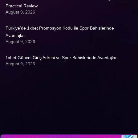
Practical Review
August 9, 2026
Türkiye’de 1xbet Promosyon Kodu ile Spor Bahislerinde
Avantajlar
August 9, 2026
1xbet Güncel Giriş Adresi ve Spor Bahislerinde Avantajlar
August 9, 2026
Get A Quote: