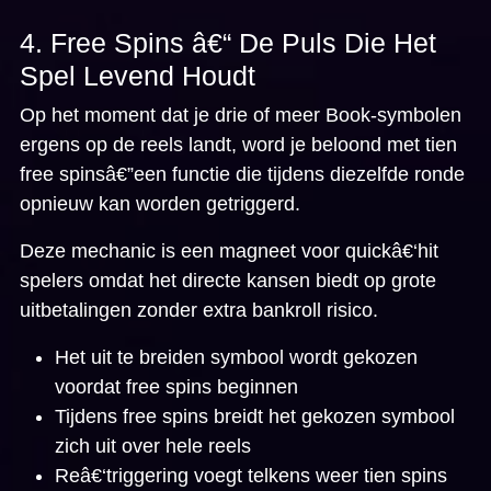
4. Free Spins â€“ De Puls Die Het
Spel Levend Houdt
Op het moment dat je drie of meer Book-symbolen
ergens op de reels landt, word je beloond met tien
free spinsâ€”een functie die tijdens diezelfde ronde
opnieuw kan worden getriggerd.
Deze mechanic is een magneet voor quickâ€‘hit
spelers omdat het directe kansen biedt op grote
uitbetalingen zonder extra bankroll risico.
Het uit te breiden symbool wordt gekozen
voordat free spins beginnen
Tijdens free spins breidt het gekozen symbool
zich uit over hele reels
Reâ€‘triggering voegt telkens weer tien spins