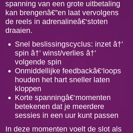
spanning van een grote uitbetaling
kan brengenâ€”en laat vervolgens
de reels in adrenalineâ€‘stoten
draaien.
Snel beslissingscyclus: inzet â†’
spin â†’ winst/verlies â†’
volgende spin
Onmiddellijke feedbackâ€‘loops
houden het hart sneller laten
kloppen
Korte spanningâ€‘momenten
betekenen dat je meerdere
sessies in een uur kunt passen
In deze momenten voelt de slot als