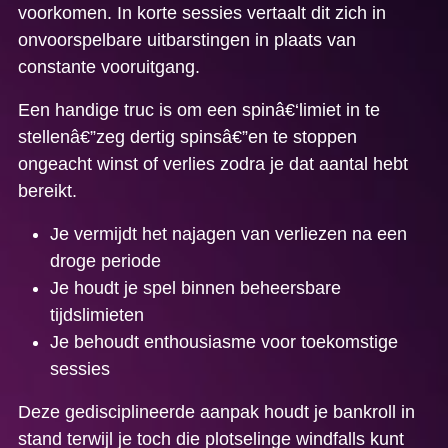
voorkomen. In korte sessies vertaalt dit zich in
onvoorspelbare uitbarstingen in plaats van
constante vooruitgang.
Een handige truc is om een spinâ€‘limiet in te
stellenâ€”zeg dertig spinsâ€”en te stoppen
ongeacht winst of verlies zodra je dat aantal hebt
bereikt.
Je vermijdt het najagen van verliezen na een
droge periode
Je houdt je spel binnen beheersbare
tijdslimieten
Je behoudt enthousiasme voor toekomstige
sessies
Deze gedisciplineerde aanpak houdt je bankroll in
stand terwijl je toch die plotselinge windfalls kunt