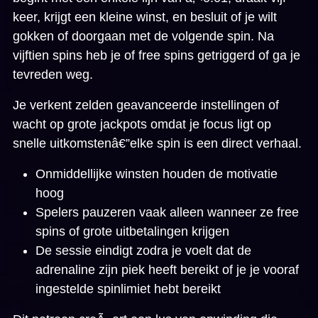
keer, krijgt een kleine winst, en besluit of je wilt
gokken of doorgaan met de volgende spin. Na
vijftien spins heb je of free spins getriggerd of ga je
tevreden weg.
Je verkent zelden geavanceerde instellingen of
wacht op grote jackpots omdat je focus ligt op
snelle uitkomstenâ€”elke spin is een direct verhaal.
Onmiddellijke winsten houden de motivatie
hoog
Spelers pauzeren vaak alleen wanneer ze free
spins of grote uitbetalingen krijgen
De sessie eindigt zodra je voelt dat de
adrenaline zijn piek heeft bereikt of je je vooraf
ingestelde spinlimiet hebt bereikt