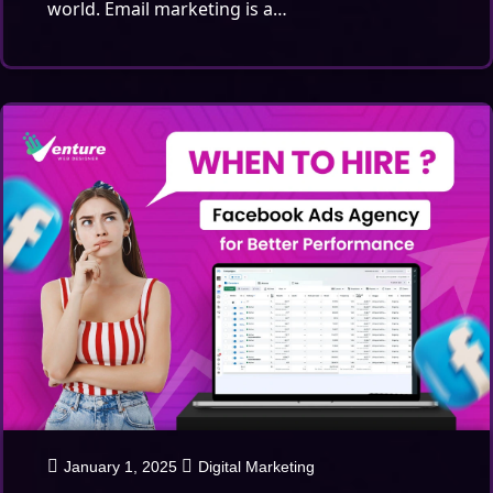
world. Email marketing is a…
January 1, 2025
Digital Marketing