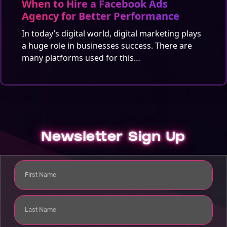
When to Hire a Facebook Ads
Agency for Better Performance
In today’s digital world, digital marketing plays
a huge role in businesses success. There are
many platforms used for this…
Newsletter Sign Up