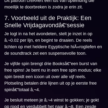
Dit patroon creÃ«ert een lus van opwinding die
moeilijk te doorbreken is zodra je erin zit.
7. Voorbeeld uit de Praktijk: Een
Snelle Vrijdagavondâ€‘sessie
Je logt in na het avondeten, stelt je inzet in op
â‚¬0.02 per lijn, en begint te draaien. De reels
lichten op met heldere Egyptische hiÃ«rogliefen en
de soundtrack zet een suspensevolle toon.
Je vijfde spin brengt drie Booksâ€”een burst van
free spins! Je bent nu in een free spin modus; elke
spin breidt een icoon uit over alle vijf reels.
Plotseling betalen drie lijnen uit op je eerste free
spinâ€”totaal â‚¬4.
Je besluit meteen je â‚¬4 winst te gokken; je gokt
op rood en verdubbelt het naar â‚¬8. Een zesde