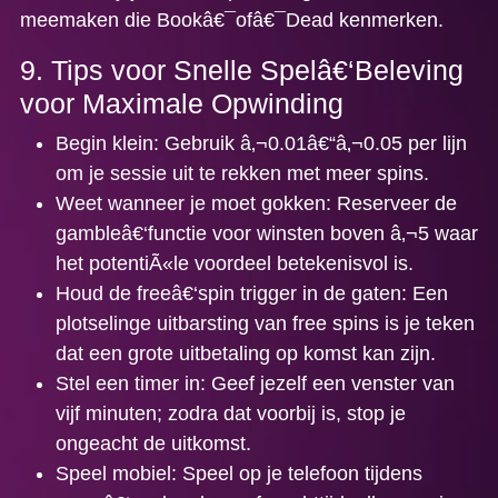
meemaken die Bookâ€¯ofâ€¯Dead kenmerken.
9. Tips voor Snelle Spelâ€‘Beleving
voor Maximale Opwinding
Begin klein:
Gebruik â‚¬0.01â€“â‚¬0.05 per lijn
om je sessie uit te rekken met meer spins.
Weet wanneer je moet gokken:
Reserveer de
gambleâ€‘functie voor winsten boven â‚¬5 waar
het potentiÃ«le voordeel betekenisvol is.
Houd de freeâ€‘spin trigger in de gaten:
Een
plotselinge uitbarsting van free spins is je teken
dat een grote uitbetaling op komst kan zijn.
Stel een timer in:
Geef jezelf een venster van
vijf minuten; zodra dat voorbij is, stop je
ongeacht de uitkomst.
Speel mobiel:
Speel op je telefoon tijdens