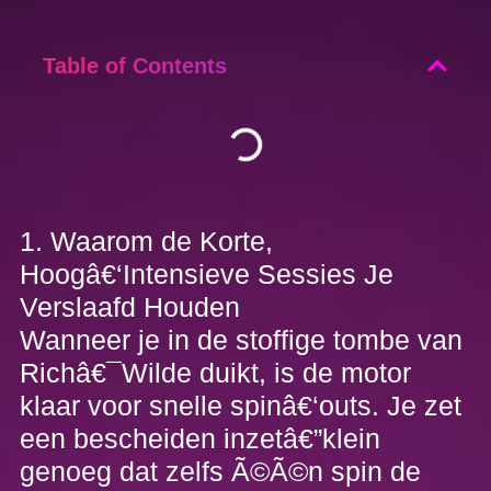
Table of Contents
1. Waarom de Korte,
Hoogâ€‘Intensieve Sessies Je
Verslaafd Houden
Wanneer je in de stoffige tombe van
Richâ€¯Wilde duikt, is de motor
klaar voor snelle spinâ€‘outs. Je zet
een bescheiden inzetâ€”klein
genoeg dat zelfs Ã©Ã©n spin de