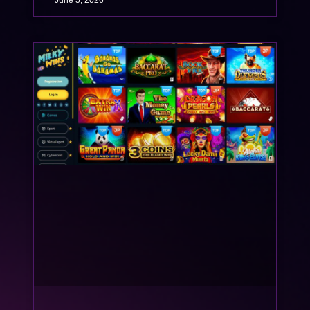
June 5, 2026