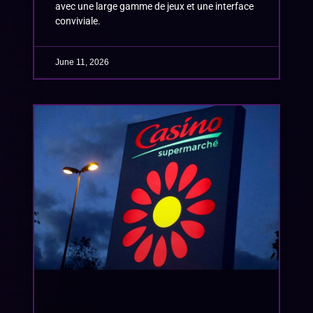
avec une large gamme de jeux et une interface
conviviale.
June 11, 2026