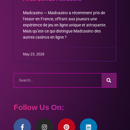
Madcasino — Madcasino a récemment pris de
l’essor en France, offrant aux joueurs une
expérience de jeu en ligne unique et attrayante.
Mais qu’est-ce qui distingue Madcasino des
autres casinos en ligne ?
May 23, 2026
Follow Us On: