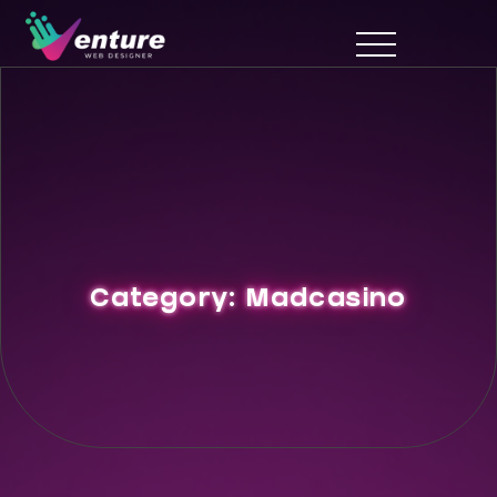
Category: Madcasino