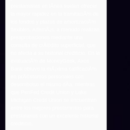
prestamistas en lÃ­nea suelen ofrecer
la mayor rapidez en la tramitaciÃ³n de
los fondos y plazos de amortizaciÃ³n
flexibles. AdemÃ¡s, a menudo realizan
preaprobaciones mediante una
consulta de crÃ©dito superficial, que
no afecta a su historial crediticio. En la
evaluaciÃ³n de MoneyGeek, Axos
Bank obtuvo la mÃ¡xima calificaciÃ³n
en prÃ©stamos personales con
desembolso el mismo dÃ­a, mientras
que PenFed Credit Union y Lake
Michigan Credit Union se encuentran
entre los mejores prestamistas para
prestatarios con un excelente historial
crediticio.