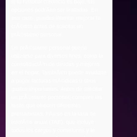
si tu historial crediticio es bajo, tus
opciones podrÃ­an ser limitadas. En
ese caso, puedes intentar mejorar tu
crÃ©dito antes de solicitar un
prÃ©stamo personal.
Un prÃ©stamo personal puede
utilizarse para diversos fines, como la
consolidaciÃ³n de deudas y mejoras
en el hogar. TambiÃ©n puede ayudarle
a pagar facturas mÃ©dicas u otros
gastos importantes. Antes de solicitar
un prÃ©stamo personal, compare las
tasas que ofrecen diferentes
prestamistas. FÃ­jese en la tasa de
interÃ©s anual (TAE), que incluye
todos los cargos y comisiones y le