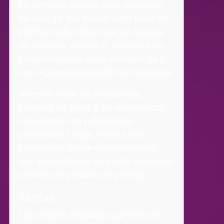
herramienta popular para consolidar
deudas, ya que suelen tener tasas de
interÃ©s mÃ¡s bajas que las tarjetas
de crÃ©dito. AdemÃ¡s, ofrecen a los
prestatarios una cuota mensual fija y
una rÃ¡pida tramitaciÃ³n de los fondos.
Antes de elegir un prestamista,
compara las tasas y condiciones con
calculadoras de prÃ©stamos
personales.
Luego, verifica si el
prestamista ofrece precalificaciÃ³n,
que generalmente no afecta tu historial
crediticio ni perjudica tu puntaje.
Tarifas
Las mejores entidades que ofrecen