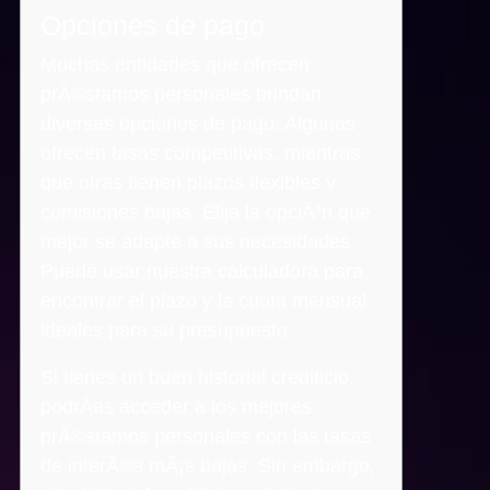
Opciones de pago
Muchas entidades que ofrecen
prÃ©stamos personales brindan
diversas opciones de pago. Algunas
ofrecen tasas competitivas, mientras
que otras tienen plazos flexibles y
comisiones bajas. Elija la opciÃ³n que
mejor se adapte a sus necesidades.
Puede usar nuestra calculadora para
encontrar el plazo y la cuota mensual
ideales para su presupuesto.
Si tienes un buen historial crediticio,
podrÃ­as acceder a los mejores
prÃ©stamos personales con las tasas
de interÃ©s mÃ¡s bajas. Sin embargo,