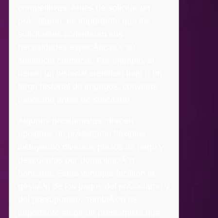
competitivas. Antes de solicitar un
prÃ©stamo, es importante que los
solicitantes consideren sus
necesidades especÃ­ficas y su
solvencia crediticia. Por ejemplo, si
tienen un historial crediticio bajo o un
largo historial de impagos, conviene
mejorarlo antes de solicitarlo.
Algunos prestamistas ofrecen
opciones de prÃ©stamo flexibles,
incluyendo diversos plazos de pago y
descuentos por domiciliaciÃ³n
bancaria. Estas ventajas facilitan la
gestiÃ³n de los pagos del prÃ©stamo y
del presupuesto. TambiÃ©n es
importante elegir un prestamista que