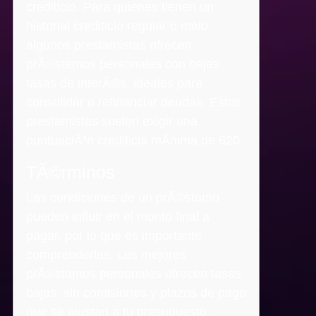
crediticio. Para quienes tienen un
historial crediticio regular o malo,
algunos prestamistas ofrecen
prÃ©stamos personales con bajas
tasas de interÃ©s, ideales para
consolidar o refinanciar deudas. Estos
prestamistas suelen exigir una
puntuaciÃ³n crediticia mÃ­nima de 620.
TÃ©rminos
Las condiciones de un prÃ©stamo
pueden influir en el monto final a
pagar, por lo que es importante
comprenderlas. Los mejores
prÃ©stamos personales ofrecen tasas
bajas, sin comisiones y plazos de pago
que se ajustan a tu presupuesto.