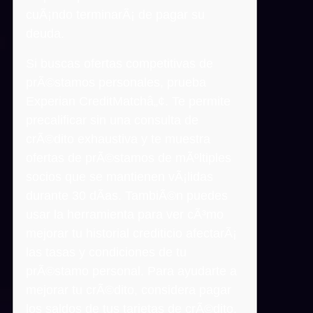
cuÃ¡ndo terminarÃ¡ de pagar su
deuda.
Si buscas ofertas competitivas de
prÃ©stamos personales, prueba
Experian CreditMatchâ„¢. Te permite
precalificar sin una consulta de
crÃ©dito exhaustiva y te muestra
ofertas de prÃ©stamos de mÃºltiples
socios que se mantienen vÃ¡lidas
durante 30 dÃ­as. TambiÃ©n puedes
usar la herramienta para ver cÃ³mo
mejorar tu historial crediticio afectarÃ¡
las tasas y condiciones de tu
prÃ©stamo personal. Para ayudarte a
mejorar tu crÃ©dito, considera pagar
los saldos de tus tarjetas de crÃ©dito,