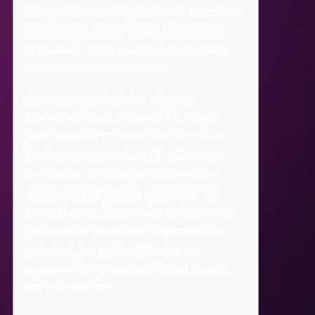
cumpla con las regulaciones federales
y estatales, y que tenga una buena
reputaciÃ³n entre sus clientes, tanto
actuales como anteriores.
Algunos prestamistas ofrecen
financiaciÃ³n el mismo dÃ­a, lo que
permite a los prestatarios recibir los
fondos que necesitan rÃ¡pidamente.
Sin embargo, esto puede tener un
coste. Es importante comparar las
tasas de interÃ©s de los prÃ©stamos
personales y analizar el proceso de
solicitud, las probabilidades de
aprobaciÃ³n y la atenciÃ³n al cliente
del prestamista.