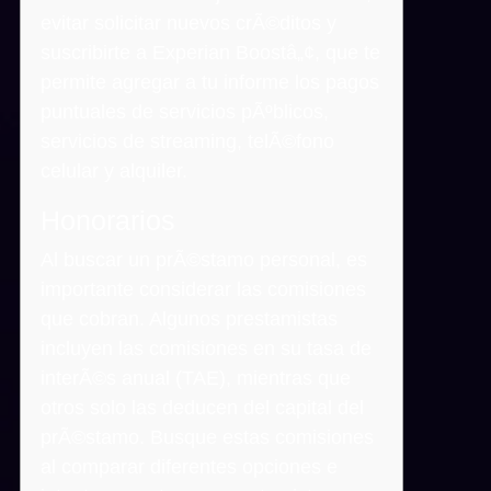
evitar solicitar nuevos crÃ©ditos y
suscribirte a Experian Boostâ„¢, que te
permite agregar a tu informe los pagos
puntuales de servicios pÃºblicos,
servicios de streaming, telÃ©fono
celular y alquiler.
Honorarios
Al buscar un prÃ©stamo personal, es
importante considerar las comisiones
que cobran. Algunos prestamistas
incluyen las comisiones en su tasa de
interÃ©s anual (TAE), mientras que
otros solo las deducen del capital del
prÃ©stamo. Busque estas comisiones
al comparar diferentes opciones e