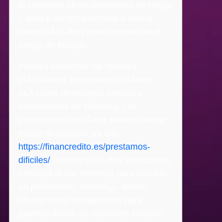
lo convierte en un prestatario de riesgo
y lleva a los prestamistas a cobrar
tasas mÃ¡s altas para compensar el
riesgo de impago.
Puedes encontrar los mejores
prÃ©stamos personales en lÃ­nea,
asÃ­ como en muchos bancos y
cooperativas de crÃ©dito. Los
prestamistas en lÃ­nea suelen ofrecer
mayor flexibilidad, ya que
https://financredito.es/prestamos-
dificiles/
no necesitas abrir una cuenta
bancaria ni ser miembro para solicitar
un prÃ©stamo. AdemÃ¡s, suelen
ofrecer tasas competitivas para
quienes tienen un excelente historial