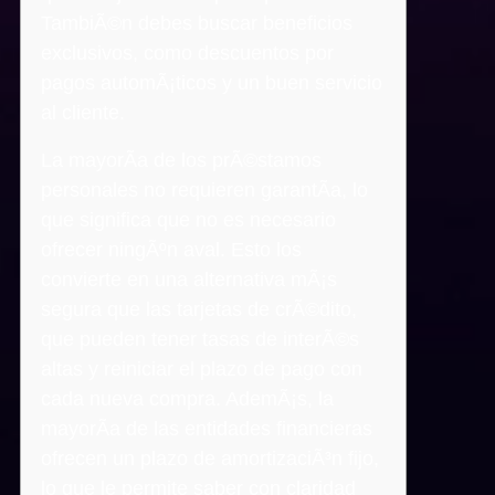
TambiÃ©n debes buscar beneficios
exclusivos, como descuentos por
pagos automÃ¡ticos y un buen servicio
al cliente.
La mayorÃ­a de los prÃ©stamos
personales no requieren garantÃ­a, lo
que significa que no es necesario
ofrecer ningÃºn aval. Esto los
convierte en una alternativa mÃ¡s
segura que las tarjetas de crÃ©dito,
que pueden tener tasas de interÃ©s
altas y reiniciar el plazo de pago con
cada nueva compra. AdemÃ¡s, la
mayorÃ­a de las entidades financieras
ofrecen un plazo de amortizaciÃ³n fijo,
lo que le permite saber con claridad