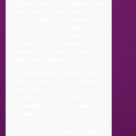
prÃ©stamos personales brindan tasas
competitivas, aprobaciones rÃ¡pidas y
plazos de pago flexibles. AdemÃ¡s,
ofrecen un excelente servicio al cliente
y gozan de una sÃ³lida reputaciÃ³n.
Entre las principales entidades se
encuentran First Tech, PNC Bank,
Truist y Fifth Third Bank.
El historial crediticio juega un papel
fundamental en las tasas de interÃ©s
de los prÃ©stamos personales. Un
buen historial crediticio refleja un uso
responsable del crÃ©dito y pagos
puntuales, lo que incentiva a los
prestamistas a ofrecer tasas bajas. Por
el contrario, un mal historial crediticio