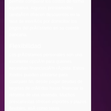
permite comparar los costos de forma
equitativa. Algunos prestamistas
tambiÃ©n ofrecen descuentos en la
tasa de interÃ©s por domiciliar los
pagos del prÃ©stamo en su cuenta
bancaria.
Flexibilidad
Los prÃ©stamos personales son una
excelente opciÃ³n para quienes
necesitan financiaciÃ³n rÃ¡pida. Estos
fondos pueden utilizarse para
cualquier fin, desde pagar deudas de
tarjetas de crÃ©dito hasta financiar la
reforma de una vivienda. Muchos
prestamistas ofrecen importes y plazos
flexibles, asÃ­ como tasas