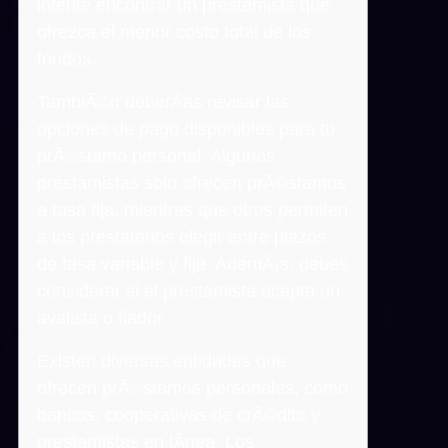
intente encontrar un prestamista que
ofrezca el menor costo total de los
fondos.
TambiÃ©n deberÃ­as revisar las
opciones de pago disponibles para tu
prÃ©stamo personal. Algunos
prestamistas solo ofrecen prÃ©stamos
a tasa fija, mientras que otros permiten
a los prestatarios elegir entre plazos
de tasa variable y fija. AdemÃ¡s, debes
considerar si el prestamista acepta un
avalista o fiador.
Existen diversas entidades que
ofrecen prÃ©stamos personales, como
bancos, cooperativas de crÃ©dito y
prestamistas en lÃ­nea. Los