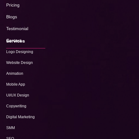
Pricing
Blogs
Testimonial
Contact
Services
Logo Designing
Website Design
Animation
Mobile App
UI/UX Design
Copywriting
Digital Marketing
SMM
SEO