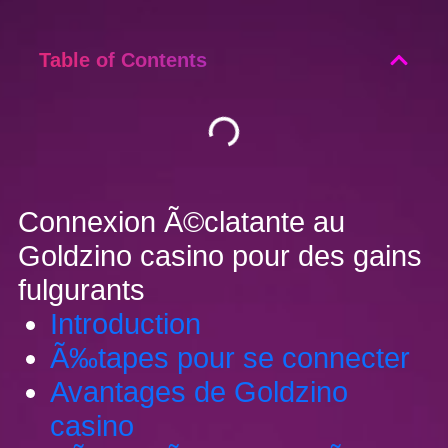
Table of Contents
Connexion Ã©clatante au
Goldzino casino pour des gains
fulgurants
Introduction
Ã‰tapes pour se connecter
Avantages de Goldzino
casino