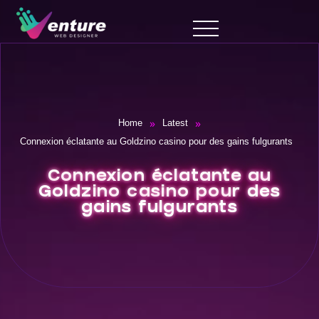
»
»
Home
Latest
Connexion éclatante au Goldzino casino pour des gains fulgurants
Connexion éclatante au
Goldzino casino pour des
gains fulgurants