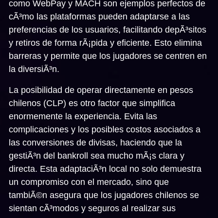
como WebPay y MACH son ejemplos perfectos de
cÃ³mo las plataformas pueden adaptarse a las
preferencias de los usuarios, facilitando depÃ³sitos
y retiros de forma rÃ¡pida y eficiente. Esto elimina
barreras y permite que los jugadores se centren en
la diversiÃ³n.
La posibilidad de operar directamente en pesos
chilenos (CLP) es otro factor que simplifica
enormemente la experiencia. Evita las
complicaciones y los posibles costos asociados a
las conversiones de divisas, haciendo que la
gestiÃ³n del bankroll sea mucho mÃ¡s clara y
directa. Esta adaptaciÃ³n local no solo demuestra
un compromiso con el mercado, sino que
tambiÃ©n asegura que los jugadores chilenos se
sientan cÃ³modos y seguros al realizar sus