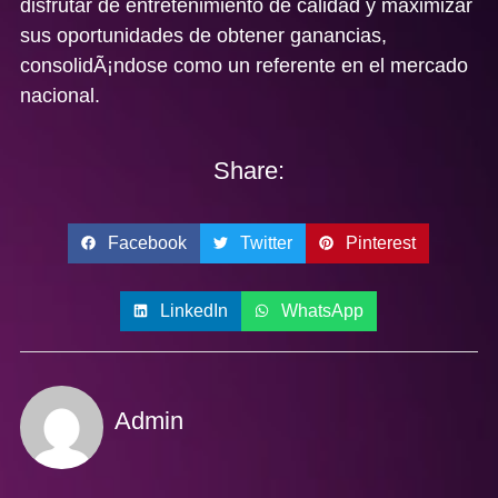
disfrutar de entretenimiento de calidad y maximizar
sus oportunidades de obtener ganancias,
consolidÃ¡ndose como un referente en el mercado
nacional.
Share:
Facebook
Twitter
Pinterest
LinkedIn
WhatsApp
Admin