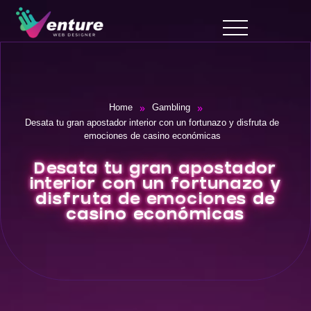
»
»
Home
Gambling
Desata tu gran apostador interior con un fortunazo y disfruta de
emociones de casino económicas
Desata tu gran apostador
interior con un fortunazo y
disfruta de emociones de
casino económicas