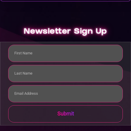
Newsletter Sign Up
Submit