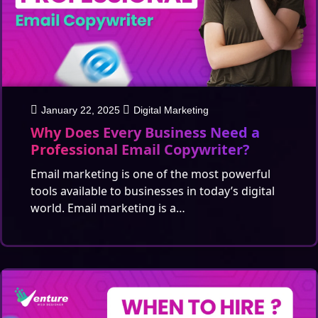
January 22, 2025
Digital Marketing
Why Does Every Business Need a
Professional Email Copywriter?
Email marketing is one of the most powerful
tools available to businesses in today’s digital
world. Email marketing is a…