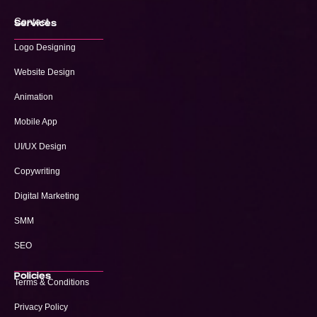
Contact
Services
Logo Designing
Website Design
Animation
Mobile App
UI/UX Design
Copywriting
Digital Marketing
SMM
SEO
Policies
Terms & Conditions
Privacy Policy