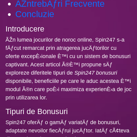
ÃŽntrebÄƒri Frecvente
Concluzie
Introducere
ÃŽn lumea jocurilor de noroc online,
Spin247
s-a
fÄƒcut remarcat prin atragerea jucÄƒtorilor cu
oferte excepÈ›ionale È™i cu un sistem de bonusuri
captivant. Acest articol Ã®È™i propune sÄƒ
exploreze diferitele tipuri de
Spin247 bonusuri
disponibile, beneficiile pe care le aduc acestea È™i
modul Ã®n care poÈ›i maximiza experienÈ›a de joc
prin utilizarea lor.
Tipuri de Bonusuri
Spin247
oferÄƒ o gamÄƒ variatÄƒ de bonusuri,
adaptate nevoilor fiecÄƒrui jucÄƒtor. IatÄƒ cÃ¢teva