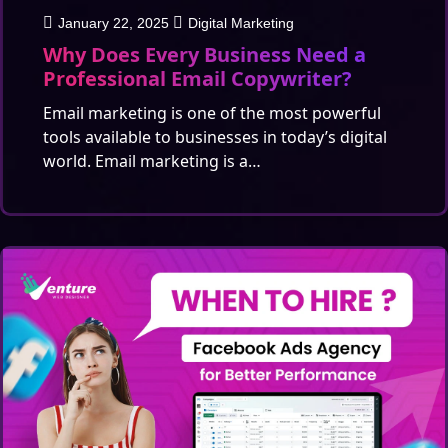
January 22, 2025
Digital Marketing
Why Does Every Business Need a
Professional Email Copywriter?
Email marketing is one of the most powerful
tools available to businesses in today’s digital
world. Email marketing is a…