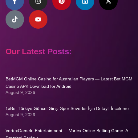
Our Latest Posts:
BetMGM Online Casino for Australian Players — Latest Bet MGM
Casino APK Download for Android
August 9, 2026
1xBet Türkiye Güncel Giriş: Spor Severler İçin Detaylı İnceleme
August 9, 2026
VortexGameIn Entertainment — Vortex Online Betting Game: A