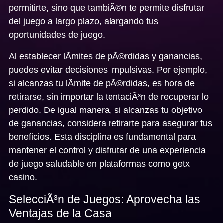
permitirte, sino que tambiÃ©n te permite disfrutar
del juego a largo plazo, alargando tus
oportunidades de juego.
Al establecer lÃ­mites de pÃ©rdidas y ganancias,
puedes evitar decisiones impulsivas. Por ejemplo,
si alcanzas tu lÃ­mite de pÃ©rdidas, es hora de
retirarse, sin importar la tentaciÃ³n de recuperar lo
perdido. De igual manera, si alcanzas tu objetivo
de ganancias, considera retirarte para asegurar tus
beneficios. Esta disciplina es fundamental para
mantener el control y disfrutar de una experiencia
de juego saludable en plataformas como getx
casino.
SelecciÃ³n de Juegos: Aprovecha las
Ventajas de la Casa