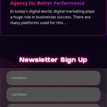
Agency for Better Performance
In today’s digital world, digital marketing plays
a huge role in businesses success. There are
many platforms used for this…
Newsletter Sign Up