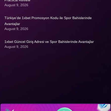
Practical Review
August 9, 2026
Türkiye’de 1xbet Promosyon Kodu ile Spor Bahislerinde
Avantajlar
August 9, 2026
1xbet Güncel Giriş Adresi ve Spor Bahislerinde Avantajlar
August 9, 2026
Get A Quote: