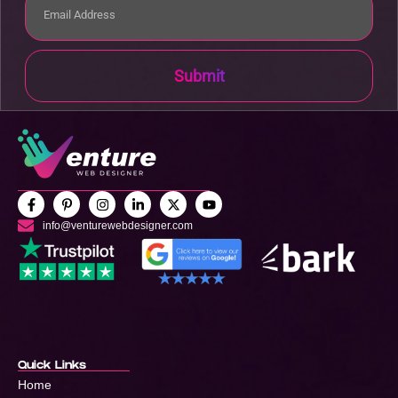
Submit
info@venturewebdesigner.com
Quick Links
Home