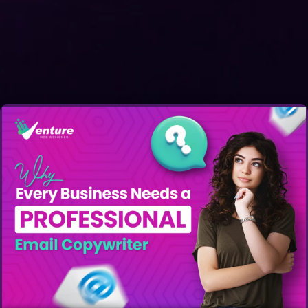
Get A Quote: