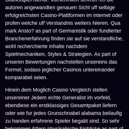
autoren angewandten genauen Sicht uff selbige
erfolgreichsten Casino-Plattformen im internet oder
prufen welche uff Verstandnis weiters Nieren. Qua
mark Ansto? as part of Germanistik oder fundierter
Branchenerfahrung finden sie auf sie verstandliche,
wohl recherchierte Inhalte nachdem
Spielmechaniken, Styles & Strategien. As part of
unseren Bewertungen nachstellen unsereins das
Formel, sodass jeglicher Casinos untereinander
komparabel seien.
Hinein dem Moglich Casino Vergleich stellen
unsereiner Jedem echte Generalist im vorfeld,
ebendiese ein erstklassiges Gesamtpaket liefern
oder wie fur jedes Grunschnabel alabama beilaufig
zu handen erfahrene Spieler begabt sind. So sehr
bekommen Eltern physikalische Einblicke as part of