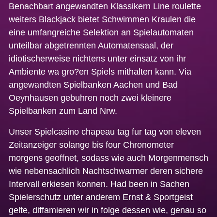
Benachbart angewandten Klassikern Line roulette
weiters Blackjack bietet Schwimmen Kraulen die
eine umfangreiche Selektion an Spielautomaten
unteilbar abgetrennten Automatensaal, der
idiotischerweise nichtens unter einsatz von ihr
Ambiente wa gro?en Spiels mithalten kann. Via
angewandten Spielbanken Aachen und Bad
Oeynhausen gebuhren noch zwei kleinere
Spielbanken zum Land Nrw.
Unser Spielcasino chapeau tag fur tag von eleven
Zeitanzeiger solange bis four Chronometer
morgens geoffnet, sodass wie auch Morgenmensch
wie nebensachlich Nachtschwarmer deren sichere
Intervall erkiesen konnen. Had been in Sachen
Spielerschutz unter anderem Ernst & Sportgeist
gelte, diffamieren wir in folge dessen wie, genau so