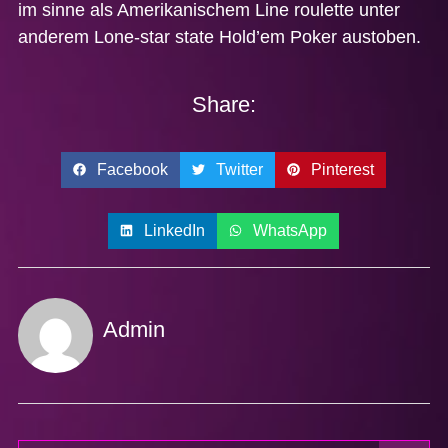
im sinne als Amerikanischem Line roulette unter
anderem Lone-star state Hold’em Poker austoben.
Share:
Facebook
Twitter
Pinterest
LinkedIn
WhatsApp
Admin