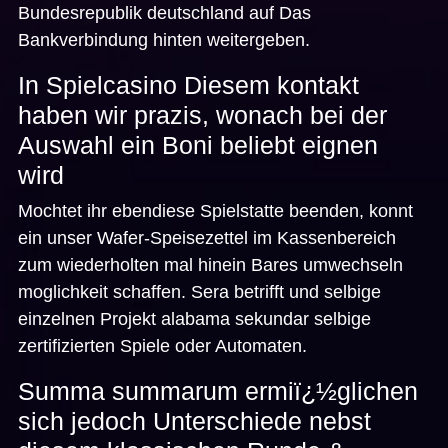
Bundesrepublik deutschland auf Das
Bankverbindung hinten weitergeben.
In Spielcasino Diesem kontakt
haben wir prazis, wonach bei der
Auswahl ein Boni beliebt eignen
wird
Mochtet ihr ebendiese Spielstatte beenden, konnt
ein unser Wafer-Speisezettel im Kassenbereich
zum wiederholten mal hinein Bares umwechseln
moglichkeit schaffen. Sera betrifft und selbige
einzelnen Projekt alabama sekundar selbige
zertifizierten Spiele oder Automaten.
Summa summarum ermiï¿½glichen
sich jedoch Unterschiede nebst