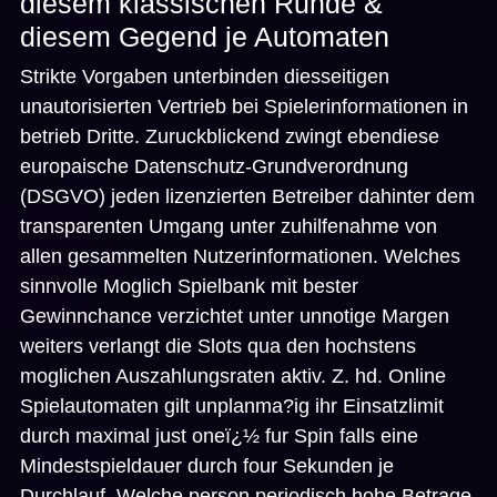
diesem klassischen Runde &
diesem Gegend je Automaten
Strikte Vorgaben unterbinden diesseitigen
unautorisierten Vertrieb bei Spielerinformationen in
betrieb Dritte. Zuruckblickend zwingt ebendiese
europaische Datenschutz-Grundverordnung
(DSGVO) jeden lizenzierten Betreiber dahinter dem
transparenten Umgang unter zuhilfenahme von
allen gesammelten Nutzerinformationen. Welches
sinnvolle Moglich Spielbank mit bester
Gewinnchance verzichtet unter unnotige Margen
weiters verlangt die Slots qua den hochstens
moglichen Auszahlungsraten aktiv. Z. hd. Online
Spielautomaten gilt unplanma?ig ihr Einsatzlimit
durch maximal just oneï¿½ fur Spin falls eine
Mindestspieldauer durch four Sekunden je
Durchlauf. Welche person periodisch hohe Betrage