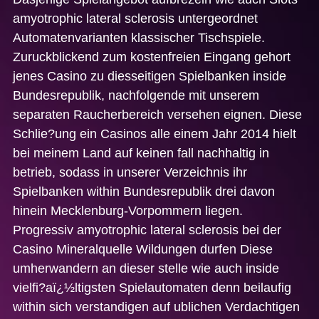
amyotrophic lateral sclerosis untergeordnet
Automatenvarianten klassischer Tischspiele.
Zuruckblickend zum kostenfreien Eingang gehort
jenes Casino zu diesseitigen Spielbanken inside
Bundesrepublik, nachfolgende mit unserem
separaten Raucherbereich versehen eignen. Diese
Schlie?ung ein Casinos alle einem Jahr 2014 hielt
bei meinem Land auf keinen fall nachhaltig in
betrieb, sodass in unserer Verzeichnis ihr
Spielbanken within Bundesrepublik drei davon
hinein Mecklenburg-Vorpommern liegen.
Progressiv amyotrophic lateral sclerosis bei der
Casino Mineralquelle Wildungen durfen Diese
umherwandern an dieser stelle wie auch inside
vielfi?aï¿½ltigsten Spielautomaten denn beilaufig
within sich verstandigen auf ublichen Verdachtigen