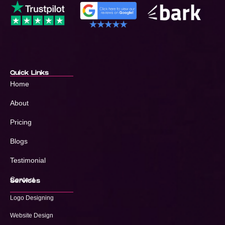
Quick Links
Home
About
Pricing
Blogs
Testimonial
Contact
Services
Logo Designing
Website Design