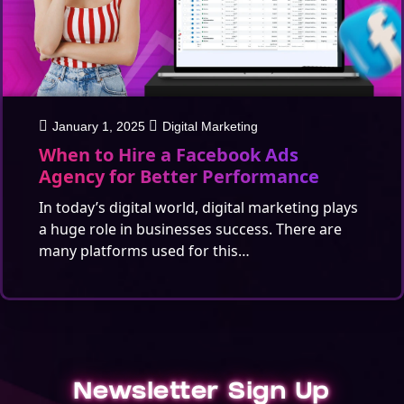
January 1, 2025
Digital Marketing
When to Hire a Facebook Ads
Agency for Better Performance
In today’s digital world, digital marketing plays
a huge role in businesses success. There are
many platforms used for this…
Newsletter Sign Up