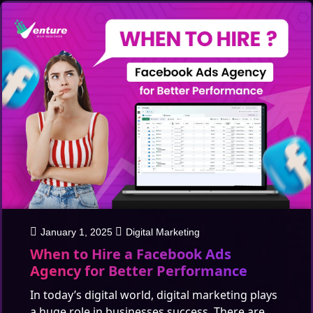
January 1, 2025
Digital Marketing
When to Hire a Facebook Ads
Agency for Better Performance
In today’s digital world, digital marketing plays
a huge role in businesses success. There are