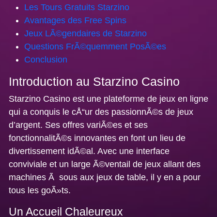
Les Tours Gratuits Starzino
Avantages des Free Spins
Jeux LÃ©gendaires de Starzino
Questions FrÃ©quemment PosÃ©es
Conclusion
Introduction au Starzino Casino
Starzino Casino
est une plateforme de jeux en ligne
qui a conquis le cÅ“ur des passionnÃ©s de jeux
d’argent. Ses offres variÃ©es et ses
fonctionnalitÃ©s innovantes en font un lieu de
divertissement idÃ©al. Avec une interface
conviviale et un large Ã©ventail de jeux allant des
machines Ã sous aux jeux de table, il y en a pour
tous les goÃ»ts.
Un Accueil Chaleureux