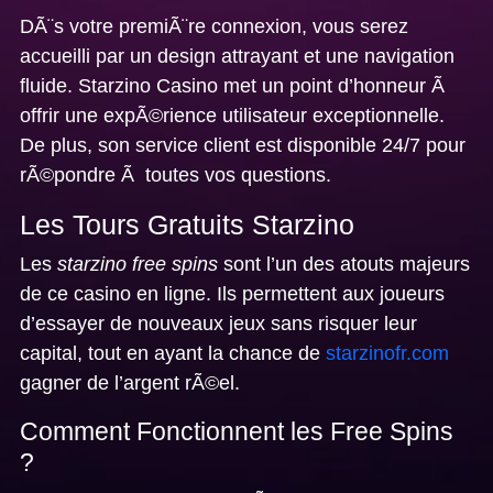
DÃ¨s votre premiÃ¨re connexion, vous serez
accueilli par un design attrayant et une navigation
fluide. Starzino Casino met un point d’honneur Ã
offrir une expÃ©rience utilisateur exceptionnelle.
De plus, son service client est disponible 24/7 pour
rÃ©pondre Ã toutes vos questions.
Les Tours Gratuits Starzino
Les
starzino free spins
sont l’un des atouts majeurs
de ce casino en ligne. Ils permettent aux joueurs
d’essayer de nouveaux jeux sans risquer leur
capital, tout en ayant la chance de
starzinofr.com
gagner de l’argent rÃ©el.
Comment Fonctionnent les Free Spins
?