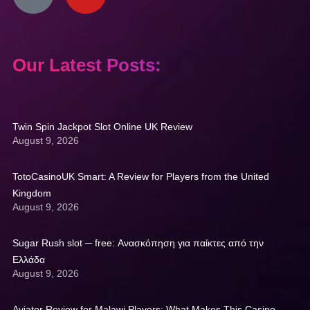
Our Latest Posts:
Twin Spin Jackpot Slot Online UK Review
August 9, 2026
TotoCasinoUK Smart: A Review for Players from the United
Kingdom
August 9, 2026
Sugar Rush slot ─ free: Ανασκόπηση για παίκτες από την
Ελλάδα
August 9, 2026
Aviator Review for Malawi Players: What Makes This Casino