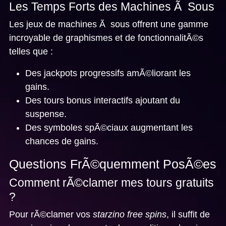
Les Temps Forts des Machines Ã Sous
Les jeux de machines Ã sous offrent une gamme
incroyable de graphismes et de fonctionnalitÃ©s
telles que :
Des jackpots progressifs amÃ©liorant les
gains.
Des tours bonus interactifs ajoutant du
suspense.
Des symboles spÃ©ciaux augmentant les
chances de gains.
Questions FrÃ©quemment PosÃ©es
Comment rÃ©clamer mes tours gratuits
?
Pour rÃ©clamer vos
starzino free spins
, il suffit de