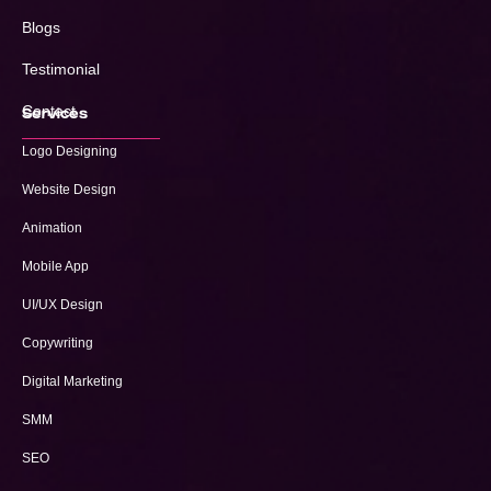
Blogs
Testimonial
Contact
Services
Logo Designing
Website Design
Animation
Mobile App
UI/UX Design
Copywriting
Digital Marketing
SMM
SEO