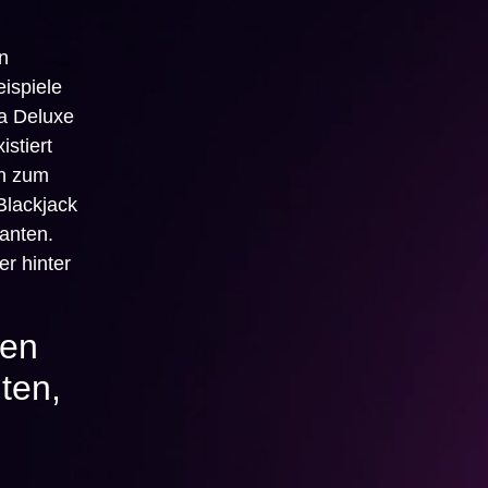
n
ispiele
Get A Quote:
a Deluxe
stiert
en zum
Blackjack
anten.
er hinter
nen
ten,