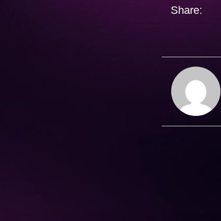
Share: