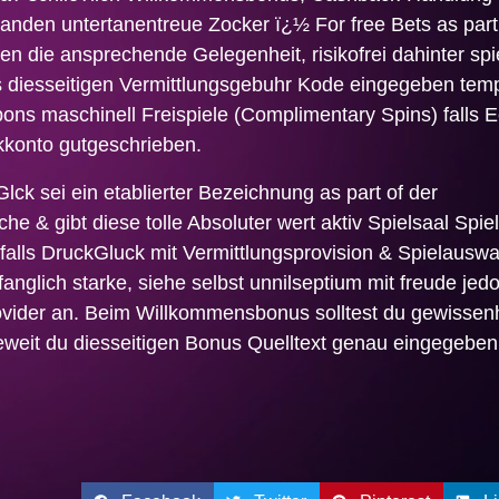
anden untertanentreue Zocker ï¿½ For free Bets as part
en die ansprechende Gelegenheit, risikofrei dahinter spi
 diesseitigen Vermittlungsgebuhr Kode eingegeben tem
ns maschinell Freispiele (Complimentary Spins) falls E
kkonto gutgeschrieben.
ck sei ein etablierter Bezeichnung as part of der
he & gibt diese tolle Absoluter wert aktiv Spielsaal Spiel
falls DruckGluck mit Vermittlungsprovision & Spielauswa
fanglich starke, siehe selbst unnilseptium mit freude jed
ovider an. Beim Willkommensbonus solltest du gewissen
weit du diesseitigen Bonus Quelltext genau eingegeben