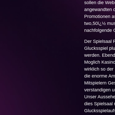
sollen die Web
angewandten de
Promotionen as
two,50ï¿½ muss
nachfolgende G
Der Spielsaal 
Glucksspiel plu
werden. Ebendi
Moglich Kasino
wirklich so der
die enorme Am
Mitspielern G
verstandigen u
Unser Aussehen 
dies Spielsaal
Glucksspielauf