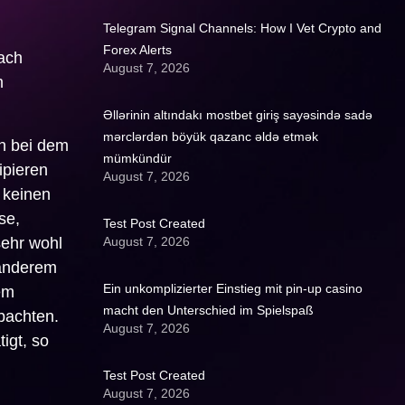
Telegram Signal Channels: How I Vet Crypto and
Forex Alerts
ach
August 7, 2026
m
Əllərinin altındakı mostbet giriş sayəsində sadə
mərclərdən böyük qazanc əldə etmək
ln bei dem
mümkündür
ipieren
August 7, 2026
 keinen
se,
Test Post Created
sehr wohl
August 7, 2026
 anderem
Ein unkomplizierter Einstieg mit pin-up casino
em
macht den Unterschied im Spielspaß
bachten.
August 7, 2026
igt, so
Test Post Created
August 7, 2026