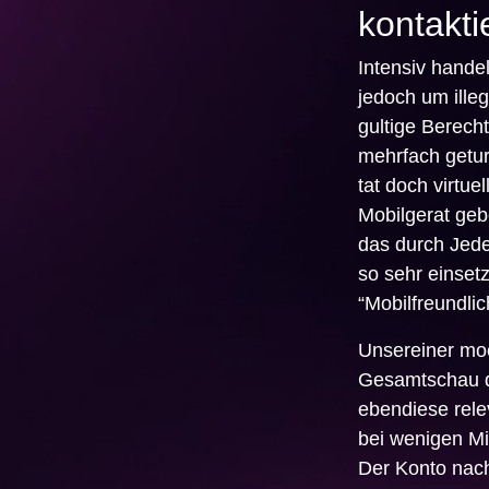
kontakti
Intensiv hande
jedoch um illeg
gultige Berech
mehrfach getur
tat doch virtu
Mobilgerat geb
das durch Jede
so sehr einset
“Mobilfreundli
Unsereiner mo
Gesamtschau qu
ebendiese rele
bei wenigen M
Der Konto nach