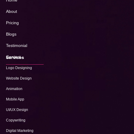
Home
About
Pricing
Blogs
Testimonial
Contact
Services
Logo Designing
Website Design
Animation
Mobile App
UI/UX Design
Copywriting
Digital Marketing