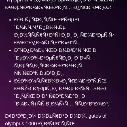
Ð½ÐµÑÐºÐ¾Ð»ÑŒÐºÐ¸Ñ… Ð¿Ñ€Ð°Ð²Ð¸Ð»:
Ð˜Ð·ÑƒÑ‡Ð¸Ñ‚ÑŒ Ð²ÑÐµ Ð
´Ð¾ÑÑ‚ÑƒÐ¿Ð½Ñ‹Ðµ
Ð¸Ð½ÑÑ‚Ñ€ÑƒÐºÑ†Ð¸Ð¸ Ð¸ ÑÐ¾Ð²ÐµÑ‚Ñ‹
Ð½Ð° Ð¿Ð¾Ñ€Ñ‚Ð°Ð»Ð°Ñ….
Ð˜ÑÐ¿Ð¾Ð»ÑŒÐ·Ð¾Ð²Ð°Ñ‚ÑŒ Ð
´ÐµÐ¼Ð¾-Ð²ÐµÑ€ÑÐ¸Ð¸ Ð´Ð»Ñ
Ñ‚ÐµÑÑ‚Ð¸Ñ€Ð¾Ð²Ð°Ð½Ð¸Ñ
ÑÑ‚Ñ€Ð°Ñ‚ÐµÐ³Ð¸Ð¸.
ÐšÐ¾Ð½Ñ‚Ñ€Ð¾Ð»Ð¸Ñ€Ð¾Ð²Ð°Ñ‚ÑŒ
Ð±ÑŽÐ´Ð¶ÐµÑ‚ Ð¸ Ð½Ðµ Ð²Ñ‹Ñ…Ð¾Ð
´Ð¸Ñ‚ÑŒ Ð·Ð° Ñ€Ð°Ð¼ÐºÐ¸ Ð
´Ð¾Ð¿ÑƒÑÑ‚Ð¸Ð¼Ñ‹Ñ… ÑÑ‚Ð°Ð²Ð¾Ðº.
Ð¢Ð°ÐºÐ¸Ð¼ Ð¾Ð±Ñ€Ð°Ð·Ð¾Ð¼, gates of
olympus 1000 Ð¸Ð³Ñ€Ð°Ñ‚ÑŒ