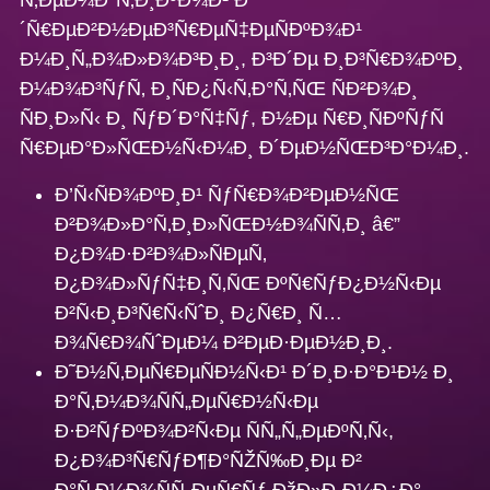
´Ñ€ÐµÐ²Ð½ÐµÐ³Ñ€ÐµÑ‡ÐµÑÐºÐ¾Ð¹
Ð¼Ð¸Ñ„Ð¾Ð»Ð¾Ð³Ð¸Ð¸, Ð³Ð´Ðµ Ð¸Ð³Ñ€Ð¾ÐºÐ¸
Ð¼Ð¾Ð³ÑƒÑ‚ Ð¸ÑÐ¿Ñ‹Ñ‚Ð°Ñ‚ÑŒ ÑÐ²Ð¾Ð¸
ÑÐ¸Ð»Ñ‹ Ð¸ ÑƒÐ´Ð°Ñ‡Ñƒ, Ð½Ðµ Ñ€Ð¸ÑÐºÑƒÑ
Ñ€ÐµÐ°Ð»ÑŒÐ½Ñ‹Ð¼Ð¸ Ð´ÐµÐ½ÑŒÐ³Ð°Ð¼Ð¸.
Ð’Ñ‹ÑÐ¾ÐºÐ¸Ð¹ ÑƒÑ€Ð¾Ð²ÐµÐ½ÑŒ
Ð²Ð¾Ð»Ð°Ñ‚Ð¸Ð»ÑŒÐ½Ð¾ÑÑ‚Ð¸ â€”
Ð¿Ð¾Ð·Ð²Ð¾Ð»ÑÐµÑ‚
Ð¿Ð¾Ð»ÑƒÑ‡Ð¸Ñ‚ÑŒ ÐºÑ€ÑƒÐ¿Ð½Ñ‹Ðµ
Ð²Ñ‹Ð¸Ð³Ñ€Ñ‹ÑˆÐ¸ Ð¿Ñ€Ð¸ Ñ…
Ð¾Ñ€Ð¾ÑˆÐµÐ¼ Ð²ÐµÐ·ÐµÐ½Ð¸Ð¸.
Ð˜Ð½Ñ‚ÐµÑ€ÐµÑÐ½Ñ‹Ð¹ Ð´Ð¸Ð·Ð°Ð¹Ð½ Ð¸
Ð°Ñ‚Ð¼Ð¾ÑÑ„ÐµÑ€Ð½Ñ‹Ðµ
Ð·Ð²ÑƒÐºÐ¾Ð²Ñ‹Ðµ ÑÑ„Ñ„ÐµÐºÑ‚Ñ‹,
Ð¿Ð¾Ð³Ñ€ÑƒÐ¶Ð°ÑŽÑ‰Ð¸Ðµ Ð²
Ð°Ñ‚Ð¼Ð¾ÑÑ„ÐµÑ€Ñƒ ÐžÐ»Ð¸Ð¼Ð¿Ð°.