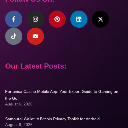
Our Latest Posts:
Fortunica Casino Mobile App: Your Expert Guide to Gaming on
the Go
August 6, 2026
Samourai Wallet: A Bitcoin Privacy Toolkit for Android
August 6, 2026