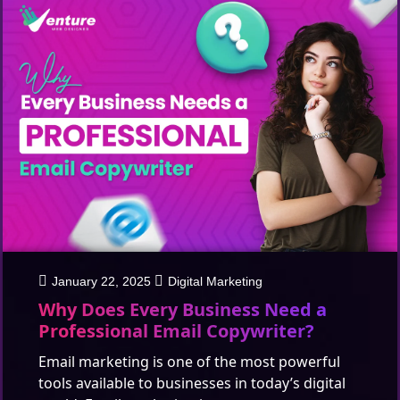
January 22, 2025
Digital Marketing
Why Does Every Business Need a
Professional Email Copywriter?
Email marketing is one of the most powerful
tools available to businesses in today’s digital