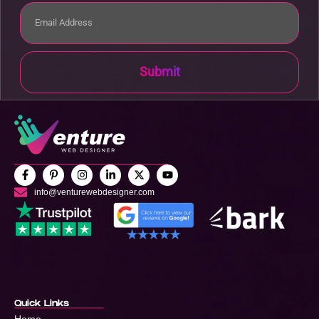
Submit
info@venturewebdesigner.com
Quick Links