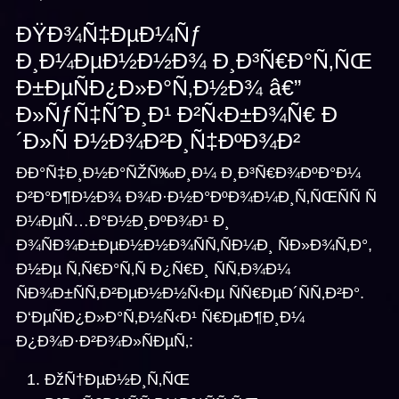
ÐŸÐ¾Ñ‡ÐµÐ¼Ñƒ
Ð¸Ð¼ÐµÐ½Ð½Ð¾ Ð¸Ð³Ñ€Ð°Ñ‚ÑŒ
Ð±ÐµÑÐ¿Ð»Ð°Ñ‚Ð½Ð¾ â€”
Ð»ÑƒÑ‡ÑˆÐ¸Ð¹ Ð²Ñ‹Ð±Ð¾Ñ€ Ð
´Ð»Ñ Ð½Ð¾Ð²Ð¸Ñ‡ÐºÐ¾Ð²
ÐÐ°Ñ‡Ð¸Ð½Ð°ÑŽÑ‰Ð¸Ð¼ Ð¸Ð³Ñ€Ð¾ÐºÐ°Ð¼
Ð²Ð°Ð¶Ð½Ð¾ Ð¾Ð·Ð½Ð°ÐºÐ¾Ð¼Ð¸Ñ‚ÑŒÑÑ Ñ
Ð¼ÐµÑ…Ð°Ð½Ð¸ÐºÐ¾Ð¹ Ð¸
Ð¾ÑÐ¾Ð±ÐµÐ½Ð½Ð¾ÑÑ‚ÑÐ¼Ð¸ ÑÐ»Ð¾Ñ‚Ð°,
Ð½Ðµ Ñ‚Ñ€Ð°Ñ‚Ñ Ð¿Ñ€Ð¸ ÑÑ‚Ð¾Ð¼
ÑÐ¾Ð±ÑÑ‚Ð²ÐµÐ½Ð½Ñ‹Ðµ ÑÑ€ÐµÐ´ÑÑ‚Ð²Ð°.
Ð‘ÐµÑÐ¿Ð»Ð°Ñ‚Ð½Ñ‹Ð¹ Ñ€ÐµÐ¶Ð¸Ð¼
Ð¿Ð¾Ð·Ð²Ð¾Ð»ÑÐµÑ‚:
ÐžÑ†ÐµÐ½Ð¸Ñ‚ÑŒ