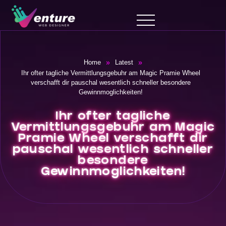
»
»
Home
Latest
Ihr ofter tagliche Vermittlungsgebuhr am Magic Pramie Wheel
verschafft dir pauschal wesentlich schneller besondere
Gewinnmoglichkeiten!
Ihr ofter tagliche
Vermittlungsgebuhr am Magic
Pramie Wheel verschafft dir
pauschal wesentlich schneller
besondere
Gewinnmoglichkeiten!