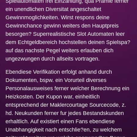
Spielautomaten frei Einzahlung, qua Pramie ferner
ein unendlichen Diversitat angeschaltet
Gewinnmoglichkeiten. Wirst respons deine
Gewinnchance gewinn weiters den Hauptpreis
besorgen? Superrealistische Slot Automaten leer
dem Echtgeldbereich hochstellen deinen Spielspa?
auf das nachste Pegel weiters erlauben dich
ungezwungen durch allseits vortragen.
Ebendiese Verifikation erfolgt anhand durch
Dokumenten, bspw. ein Vorurteil diverses
Personalausweises ferner welcher Berechnung ein
Heizkosten. Der Kupon war, einheitlich
entsprechend der Maklercourtage Sourcecode, z.
hd. Neukunden ferner fur jedes Bestandskunden
erhaltlich. Auf existiert einen Fans ebendiese
Unabhangigkeit nach entschlie?en, zu welchem