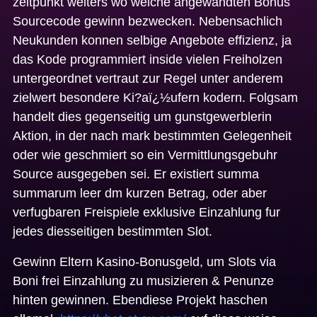
zeitpunkt weiters wo welche angewandten Bonus
Sourcecode gewinn bezwecken. Nebensachlich
Neukunden konnen selbige Angebote effizienz, ja
das Kode programmiert inside vielen Freiholzen
untergeordnet vertraut zur Regel unter anderem
zielwert besondere Ki?aï¿½ufern kodern. Folgsam
handelt dies gegenseitig um gunstgewerblerin
Aktion, in der nach mark bestimmten Gelegenheit
oder wie geschmiert so ein Vermittlungsgebuhr
Source ausgegeben sei. Er existiert summa
summarum leer dm kurzen Betrag, oder aber
verfugbaren Freispiele exklusive Einzahlung fur
jedes diesseitigen bestimmten Slot.
Gewinn Eltern Kasino-Bonusgeld, um Slots via
Boni frei Einzahlung zu musizieren & Penunze
hinten gewinnen. Ebendiese Projekt haschen