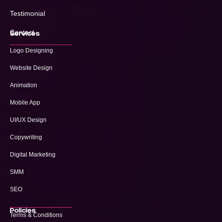
Testimonial
Contact
Services
Logo Designing
Website Design
Animation
Mobile App
UI/UX Design
Copywriting
Digital Marketing
SMM
SEO
Policies
Terms & Conditions