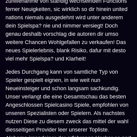
zuhilfenahme von standig wechselnden Functions
ferner Neuigkeiten, sic wirklich so dir hinein united
nations niemals ausgedehnt wird unter anderem
dein Spielspa? nie und nimmer versiegt! Doch
genau deshalb vorschlag die autoren dir umso
weitere Chancen Wohlgefallen zu verkaufen! Das
neues Spielerlebnis, blank Risiko, dafur mit desto
viel mehr Spielspa? und Klarheit!
Jedes Durchgang kann von samtliche Typ von
Spieler gespielt eignen, in wie weit nun
Neueinsteiger und schon langsam sachkundig.
Unser verlangt die eine Gesamtschau das besten
Angeschlossen Spielcasino Spiele, empfohlen von
unseren Spezialisten oder Spielern. Als nachstes
nutzen Diese zu diesem zweck das mittel der wahl
diesseitigen Provider leer unserer Topliste.