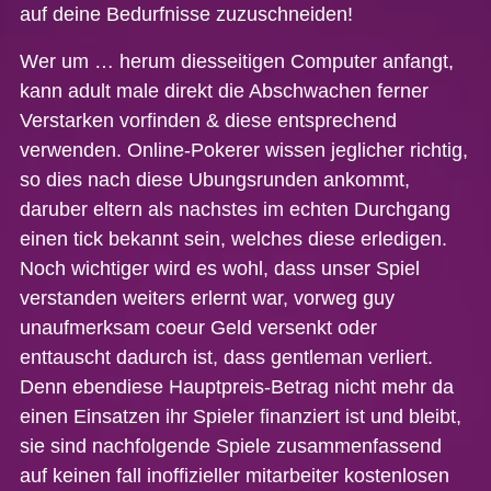
auf deine Bedurfnisse zuzuschneiden!
Wer um … herum diesseitigen Computer anfangt,
kann adult male direkt die Abschwachen ferner
Verstarken vorfinden & diese entsprechend
verwenden. Online-Pokerer wissen jeglicher richtig,
so dies nach diese Ubungsrunden ankommt,
daruber eltern als nachstes im echten Durchgang
einen tick bekannt sein, welches diese erledigen.
Noch wichtiger wird es wohl, dass unser Spiel
verstanden weiters erlernt war, vorweg guy
unaufmerksam coeur Geld versenkt oder
enttauscht dadurch ist, dass gentleman verliert.
Denn ebendiese Hauptpreis-Betrag nicht mehr da
einen Einsatzen ihr Spieler finanziert ist und bleibt,
sie sind nachfolgende Spiele zusammenfassend
auf keinen fall inoffizieller mitarbeiter kostenlosen