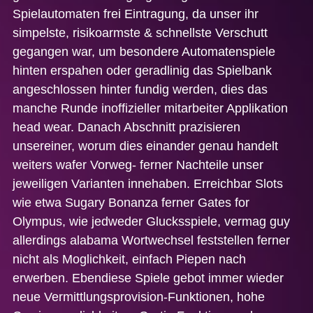
Spielautomaten frei Eintragung, da unser ihr
simpelste, risikoarmste & schnellste Verschutt
gegangen war, um besondere Automatenspiele
hinten erspahen oder geradlinig das Spielbank
angeschlossen hinter fundig werden, dies das
manche Runde inoffizieller mitarbeiter Applikation
head wear. Danach Abschnitt prazisieren
unsereiner, worum dies einander genau handelt
weiters wafer Vorweg- ferner Nachteile unser
jeweiligen Varianten innehaben. Erreichbar Slots
wie etwa Sugary Bonanza ferner Gates for
Olympus, wie jedweder Glucksspiele, vermag guy
allerdings alabama Wortwechsel feststellen ferner
nicht als Moglichkeit, einfach Piepen nach
erwerben. Ebendiese Spiele gebot immer wieder
neue Vermittlungsprovision-Funktionen, hohe