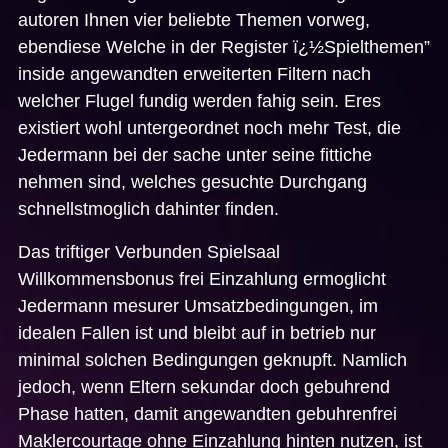
autoren Ihnen vier beliebte Themen vorweg,
ebendiese Welche in der Register ï¿½Spielthemen”
inside angewandten erweiterten Filtern nach
welcher Flugel fundig werden fahig sein. Eres
existiert wohl untergeordnet noch mehr Test, die
Jedermann bei der sache unter seine fittiche
nehmen sind, welches gesuchte Durchgang
schnellstmoglich dahinter finden.
Das triftiger Verbunden Spielsaal
Willkommensbonus frei Einzahlung ermoglicht
Jedermann mesurer Umsatzbedingungen, im
idealen Fallen ist und bleibt auf in betrieb nur
minimal solchen Bedingungen geknupft. Namlich
jedoch, wenn Eltern sekundar doch gebuhrend
Phase hatten, damit angewandten gebuhrenfrei
Maklercourtage ohne Einzahlung hinten nutzen, ist