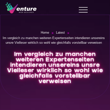
»
»
Home
Latest
Im vergleich zu manchen weiteren Expertenseiten intendieren unsereins
unsre Vielleser wirklich so wohl wie gleichfalls vorstellbar verweisen
Im vergleich zu manchen
weiteren Expertenseiten
intendieren unsereins unsre
Vielleser wirklich so wohl wie
gleichfalls vorstellbar
verweisen