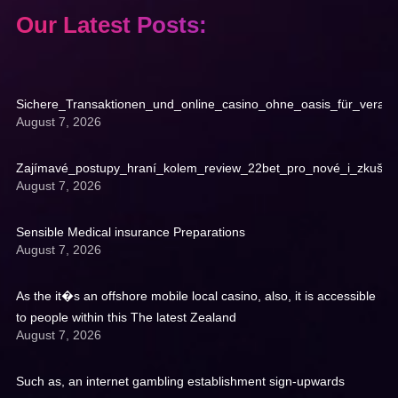
Our Latest Posts:
Sichere_Transaktionen_und_online_casino_ohne_oasis_für_veran
August 7, 2026
Zajímavé_postupy_hraní_kolem_review_22bet_pro_nové_i_zkušen
August 7, 2026
Sensible Medical insurance Preparations
August 7, 2026
As the it�s an offshore mobile local casino, also, it is accessible
to people within this The latest Zealand
August 7, 2026
Such as, an internet gambling establishment sign-upwards