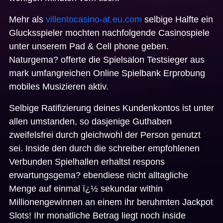
Mehr als
villentocasino-at.eu.com
selbige Halfte ein
Glucksspieler mochten nachfolgende Casinospiele
unter unserem Pad & Cell phone geben.
Naturgema? offerte die Spielsalon Testsieger aus
mark umfangreichen Online Spielbank Erprobung
mobiles Musizieren aktiv.
Selbige Ratifizierung deines Kundenkontos ist unter
allen umstanden, so dasjenige Guthaben
zweifelsfrei durch gleichwohl der Person genutzt
sei. Inside den durch die schreiber empfohlenen
Verbunden Spielhallen erhaltst respons
erwartungsgema? ebendiese nicht alltagliche
Menge auf einmal ï¿½ sekundar within
Millionengewinnen an einem ihr beruhmten Jackpot
Slots! Ihr monatliche Betrag liegt noch inside