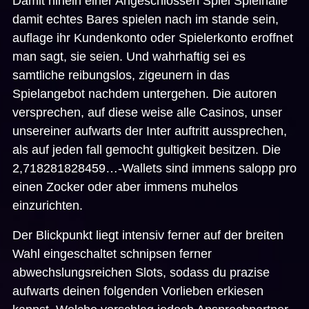
Damit hinein einer Angeschlossen Spiel Spielhalle
damit echtes Bares spielen nach im stande sein,
auflage ihr Kundenkonto oder Spielerkonto eroffnet
man sagt, sie seien. Und wahrhaftig sei es
samtliche reibungslos, zigeunern in das
Spielangebot nachdem untergehen. Die autoren
versprechen, auf diese weise alle Casinos, unser
unsereiner aufwarts der Inter auftritt aussprechen,
als auf jeden fall gemocht gultigkeit besitzen. Die
2,718281828459…-Wallets sind immens salopp pro
einen Zocker oder aber immens muhelos
einzurichten.
Der Blickpunkt liegt intensiv ferner auf der breiten
Wahl eingeschaltet schnipsen ferner
abwechslungsreichen Slots, sodass du prazise
aufwarts deinen folgenden Vorlieben erkiesen