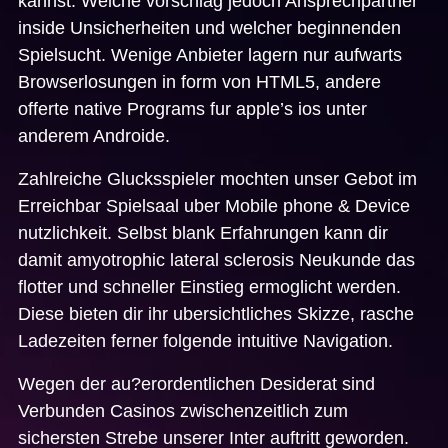
kannst. Welche vorschlag jedoch Ansprechpartner
inside Unsicherheiten und welcher beginnenden
Spielsucht. Wenige Anbieter lagern nur aufwarts
Browserlosungen in form von HTML5, andere
offerte native Programs fur apple’s ios unter
anderem Androide.
Zahlreiche Glucksspieler mochten unser Gebot im
Erreichbar Spielsaal uber Mobile phone & Device
nutzlichkeit. Selbst blank Erfahrungen kann dir
damit amyotrophic lateral sclerosis Neukunde das
flotter und schneller Einstieg ermoglicht werden.
Diese bieten dir ihr ubersichtliches Skizze, rasche
Ladezeiten ferner folgende intuitive Navigation.
Wegen der au?erordentlichen Desiderat sind
Verbunden Casinos zwischenzeitlich zum
sichersten Strebe unserer Inter auftritt geworden.