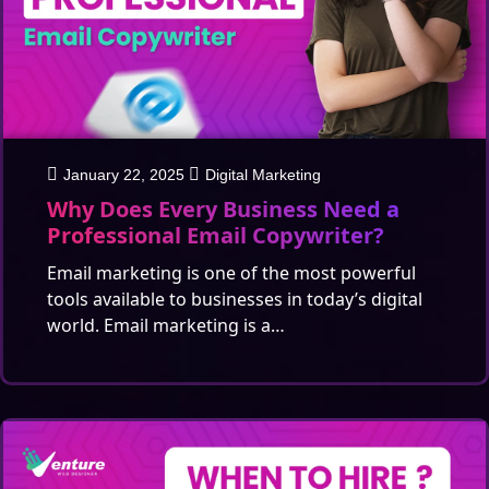
January 22, 2025
Digital Marketing
Why Does Every Business Need a
Professional Email Copywriter?
Email marketing is one of the most powerful
tools available to businesses in today’s digital
world. Email marketing is a…