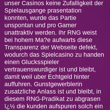
unser Casinos keine Zufalligkeit der
Spielausgange prasentation
konnten, wurde das Partie
unspontan und pro Gamer
unattraktiv werden. Ihr RNG weist
bei hohem Ma?e aufwarts diese
Transparenz der Webseite defekt,
wodurch das Spielcasino zu handen
einen Glucksspieler
vertrauenswurdiger ist und bleibt,
damit weil uber Echtgeld hinter
auffuhren. Gunstgewerblerin
zusatzliche Anlass ist und bleibt, in
diesem RNG-Pradikat zu abgrasen
ï¿½ die kunden aufspuren solch ein