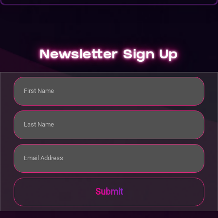
Newsletter Sign Up
Submit