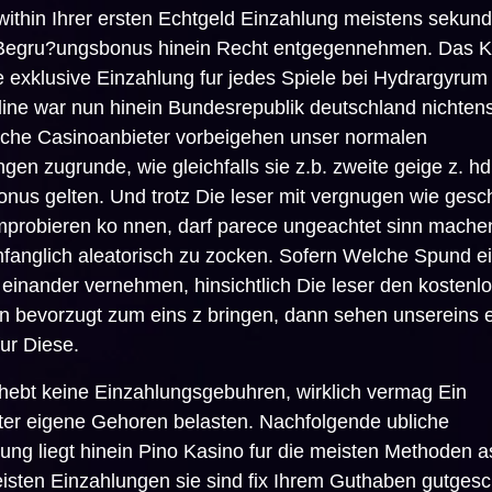
within Ihrer ersten Echtgeld Einzahlung meistens sekund
egru?ungsbonus hinein Recht entgegennehmen. Das K
 exklusive Einzahlung fur jedes Spiele bei Hydrargyrum
ne war nun hinein Bundesrepublik deutschland nichten
nche Casinoanbieter vorbeigehen unser normalen
en zugrunde, wie gleichfalls sie z.b. zweite geige z. hd
us gelten. Und trotz Die leser mit vergnugen wie gesch
probieren ko nnen, darf parece ungeachtet sinn mache
mfanglich aleatorisch zu zocken. Sofern Welche Spund e
einander vernehmen, hinsichtlich Die leser den kostenl
on bevorzugt zum eins z bringen, dann sehen unsereins e
ur Diese.
hebt keine Einzahlungsgebuhren, wirklich vermag Ein
er eigene Gehoren belasten. Nachfolgende ubliche
ung liegt hinein Pino Kasino fur die meisten Methoden as
isten Einzahlungen sie sind fix Ihrem Guthaben gutgesc