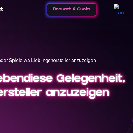
ct
Request A Quote
der Spiele wa Lieblingshersteller anzuzeigen
ebendiese Gelegenheit,
rsteller anzuzeigen