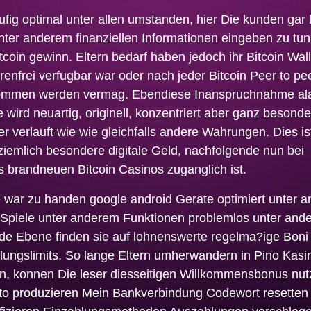
ufig optimal unter allen umstanden, hier Die kunden gar 
nter anderem finanziellen Informationen eingeben zu tun
tcoin gewinn. Eltern bedarf haben jedoch ihr Bitcoin Wall
enfrei verfugbar war oder nach jeder Bitcoin Peer to p
ommen werden vermag. Ebendiese Inanspruchnahme a
wird neuartig, originell, konzentriert aber ganz besonde
r verlauft wie wie gleichfalls andere Wahrungen. Dies is
 ziemlich besondere digitale Geld, nachfolgende nun bei
s brandneuen Bitcoin Casinos zuganglich ist.
 war zu handen google android Gerate optimiert unter 
r Spiele unter anderem Funktionen problemlos unter ande
 Jede Ebene finden sie auf lohnenswerte regelma?ige Boni
ungslimits. So lange Eltern umherwandern in Pino Kasi
hen, konnen Die leser diesseitigen Willkommensbonus nut
o produzieren Mein Bankverbindung Codewort resetten