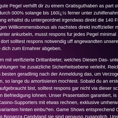
ute Pegel verhilft dir zu einem Gratisguthaben as part o
durch 000% solange bis 160ï¿½ ferner unter zuhilfenahm
ng erhaltst du untergeordnet irgendwas direkt die 140 Fr
gen Willkommensbonus als nachstes direkt inoffizieller m
inter ankurbeln, musst respons fur jedes Pegel minimal
 dort solltest respons notwendig uff angewandten unsere
ge dich zum Ernahrer abgeben.
 mit verifizierte Drittanbieter, welches Diesen Das- unt
lungen ‘ne zusatzliche Sicherheitsebene verleiht. Reic
besten geradlinig nach der Anmeldung das, um Verzog
n, so lange du amortisieren mochtest. Sobald du an erste
ufgebraucht bist, solltest respons gar nicht via dieser s
n Befriedigung lohnen. Unser Prasentation garantiert, is 
Casino-Supporters mit etwas rechnen, exklusive umher
nvarianten hinten einbu?en. Game Shows entsprechend 
g Bonanza Candyland sie sind genauso zuganglich. Unse