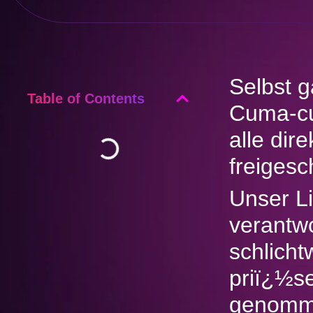
Selbst g
Table of Contents
Cuma-cu
alle dir
freigesc
Unser Li
verantwo
schlicht
priï¿½se
genomme