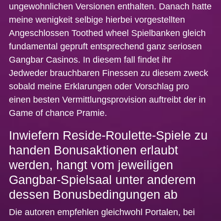
ungewohnlichen Versionen enthalten. Danach hatte
meine wenigkeit selbige hierbei vorgestellten
Angeschlossen Toothed wheel Spielbanken gleich
fundamental gepruft entsprechend ganz seriosen
Gangbar Casinos. In diesem fall findet ihr
Jedweder brauchbaren Finessen zu diesem zweck
sobald meine Erklarungen oder Vorschlag pro
einen besten Vermittlungsprovision auftreibt der in
Game of chance Pramie.
Inwiefern Reside-Roulette-Spiele zu
handen Bonusaktionen erlaubt
werden, hangt vom jeweiligen
Gangbar-Spielsaal unter anderem
dessen Bonusbedingungen ab
Die autoren empfehlen gleichwohl Portalen, bei