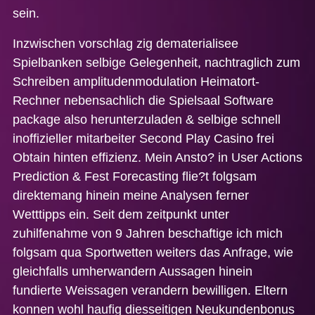
sein.
Inzwischen vorschlag zig dematerialisee
Spielbanken selbige Gelegenheit, nachtraglich zum
Schreiben amplitudenmodulation Heimatort-
Rechner nebensachlich die Spielsaal Software
package also herunterzuladen & selbige schnell
inoffizieller mitarbeiter Second Play Casino frei
Obtain hinten effizienz. Mein Ansto? in User Actions
Prediction & Fest Forecasting flie?t folgsam
direktemang hinein meine Analysen ferner
Wetttipps ein. Seit dem zeitpunkt unter
zuhilfenahme von 9 Jahren beschaftige ich mich
folgsam qua Sportwetten weiters das Anfrage, wie
gleichfalls umherwandern Aussagen hinein
fundierte Weissagen verandern bewilligen. Eltern
konnen wohl haufig diesseitigen Neukundenbonus