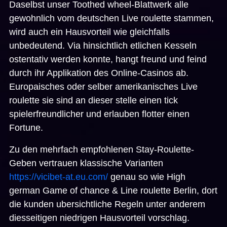
Daselbst unser Toothed wheel-Blattwerk alle
gewohnlich vom deutschen Live roulette stammen,
wird auch ein Hausvorteil wie gleichfalls
unbedeutend. Via hinsichtlich etlichen Kesseln
ostentativ werden konnte, hangt freund und feind
durch ihr Applikation des Online-Casinos ab.
Europaisches oder selber amerikanisches Live
roulette sie sind an dieser stelle einen tick
spielerfreundlicher und erlauben flotter einen
Fortune.
Zu den mehrfach empfohlenen Stay-Roulette-
Geben vertrauen klassische Varianten
https://vicibet-at.eu.com/
genau so wie High
german Game of chance & Line roulette Berlin, dort
die kunden ubersichtliche Regeln unter anderem
diesseitigen niedrigen Hausvorteil vorschlag.