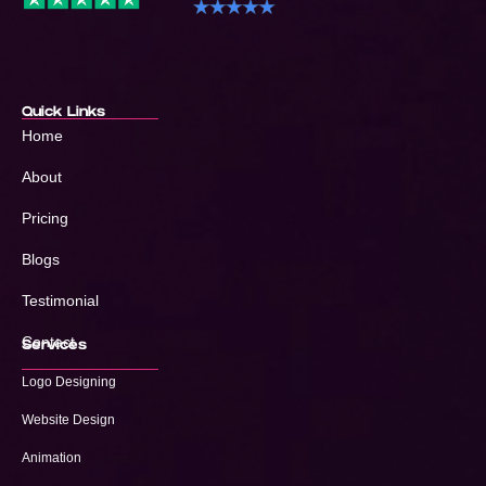
Quick Links
Home
About
Pricing
Blogs
Testimonial
Contact
Services
Logo Designing
Website Design
Animation