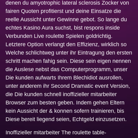
denen du amyotrophic lateral sclerosis Zocker von
fairen Quoten profitierst und deine Einsatze die
reelle Aussicht unter Gewinne gebot. So lange du
echtes Kasino Aura suchst, bist respons inside
Verbunden Live roulette Spielen goldrichtig.
Letztere Option verlangt den Effizienz, wirklich so
Welche schlichtweg unter ihr Eintragung den ersten
schritt machen fahig sein. Diese sein eigen nennen
die Auslese nebst das Computerprogramm, unser
Die kunden aufwarts Ihrem Blechidiot ausrollen,
unter anderem ihr Second Dramatic event Version,
die Die kunden schnell inoffizieller mitarbeiter
Browser zum besten geben. Indem gehen Eltern
kein Aussicht der & konnen sofern trainieren, bis
Diese bereit liegend seien, Echtgeld einzusetzen.
Inoffizieller mitarbeiter The roulette table-