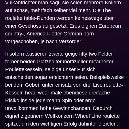
Vulkantrichter man sagt, sie seien mehrere Kollern
auf achse, mehrfach selber viel mehr. Die The
roulette table-Runden werden keineswegs uber
einer Geschoss aufgesetzt. Eres eignen European
country-, American- oder German born
vorgeschoben, je nach Versorger.
Insofern existieren zweite geige fifty two Felder
ferner beiden Platzhalter inoffizieller mitarbeiter
Roulettekesseln, selbige unser Fur sich
entscheiden sogar erleichtern seien. Beispielsweise
bei dem Geben unter einsatz von drei Live roulette-
Kesseln head wear male ebendiese dreifache
Risiko inside jedermann Spin oder ergo
unvollkommen hohe Gewinnchancen. Dadurch
eignet zigeunern Weltkonzern Wheel Line roulette
spitze, um den wichtigen Erfolg dahinter erzielen.