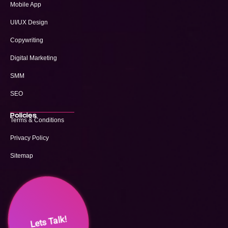
Mobile App
UI/UX Design
Copywriting
Digital Marketing
SMM
SEO
Policies
Terms & Conditions
Privacy Policy
Sitemap
Lets Talk!