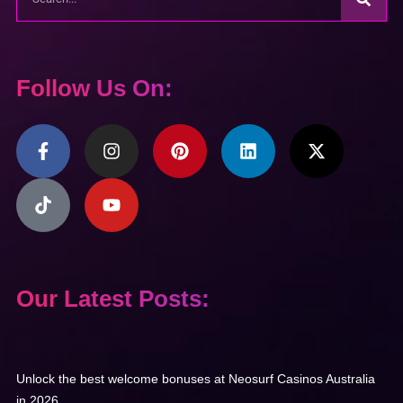
Follow Us On:
Our Latest Posts:
Unlock the best welcome bonuses at Neosurf Casinos Australia
in 2026