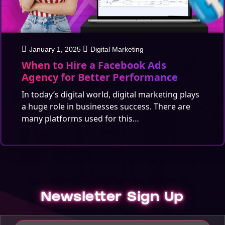
January 1, 2025
Digital Marketing
When to Hire a Facebook Ads
Agency for Better Performance
In today’s digital world, digital marketing plays
a huge role in businesses success. There are
many platforms used for this…
Newsletter Sign Up