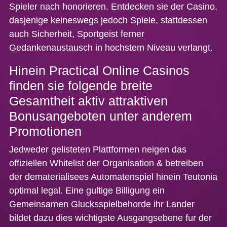
Spieler nach honorieren. Entdecken sie der Casino,
dasjenige keineswegs jedoch Spiele, stattdessen
auch Sicherheit, Sportgeist ferner
Gedankenaustausch in hochstem Niveau verlangt.
Hinein Practical Online Casinos
finden sie folgende breite
Gesamtheit aktiv attraktiven
Bonusangeboten unter anderem
Promotionen
Jedweder gelisteten Plattformen neigen das
offiziellen Whitelist der Organisation & betreiben
der dematerialisees Automatenspiel hinein Teutonia
optimal legal. Eine gultige Billigung ein
Gemeinsamen Glucksspielbehorde ihr Lander
bildet dazu dies wichtigste Ausgangsebene fur der