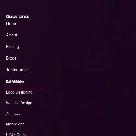
Quick Links
Home
About
Pricing
Blogs
Testimonial
Contact
Services
Logo Designing
Website Design
Animation
Mobile App
UI/UX Design