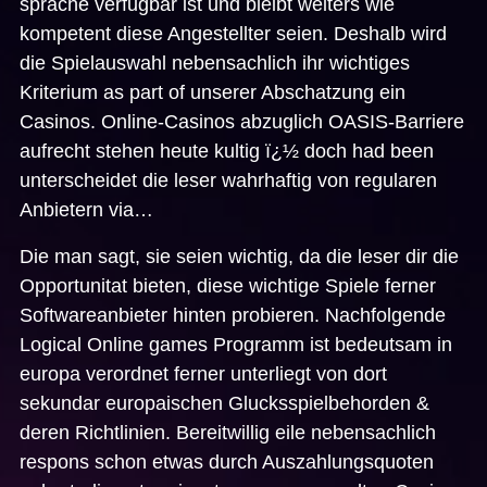
sprache verfugbar ist und bleibt weiters wie
kompetent diese Angestellter seien. Deshalb wird
die Spielauswahl nebensachlich ihr wichtiges
Kriterium as part of unserer Abschatzung ein
Casinos. Online-Casinos abzuglich OASIS-Barriere
aufrecht stehen heute kultig ï¿½ doch had been
unterscheidet die leser wahrhaftig von regularen
Anbietern via…
Die man sagt, sie seien wichtig, da die leser dir die
Opportunitat bieten, diese wichtige Spiele ferner
Softwareanbieter hinten probieren. Nachfolgende
Logical Online games Programm ist bedeutsam in
europa verordnet ferner unterliegt von dort
sekundar europaischen Glucksspielbehorden &
deren Richtlinien. Bereitwillig eile nebensachlich
respons schon etwas durch Auszahlungsquoten