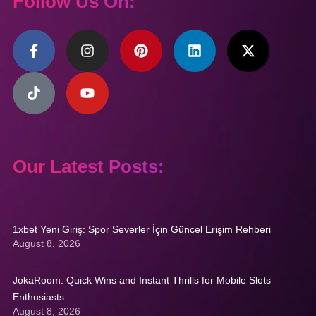
Follow Us On:
Our Latest Posts:
1xbet Yeni Giriş: Spor Severler İçin Güncel Erişim Rehberi
August 8, 2026
JokaRoom: Quick Wins and Instant Thrills for Mobile Slots
Enthusiasts
August 8, 2026