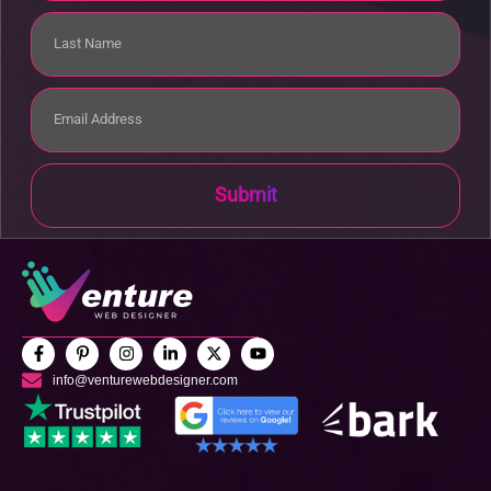
Submit
info@venturewebdesigner.com