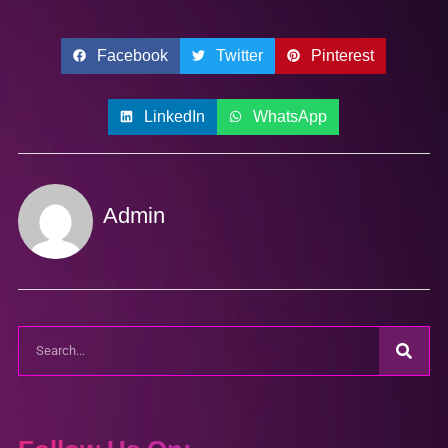
Facebook
Twitter
Pinterest
LinkedIn
WhatsApp
Admin