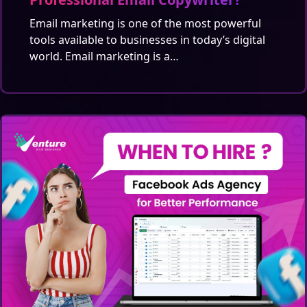
Email marketing is one of the most powerful
tools available to businesses in today’s digital
world. Email marketing is a…