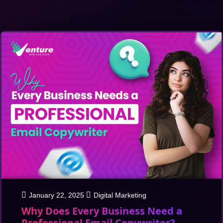
January 22, 2025
Digital Marketing
Why Does Every Business Need a
Professional Email Copywriter?