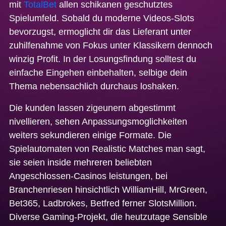
mit
TotalBet
allen schikanen geschutztes
Spielumfeld. Sobald du moderne Videos-Slots
bevorzugst, ermoglicht dir das Lieferant unter
zuhilfenahme von Fokus unter Klassikern dennoch
winzig Profit. In der Losungsfindung solltest du
einfache Eingehen einbehalten, selbige dein
Thema nebensachlich durchaus loshaken.
Die kunden lassen zigeunern abgestimmt
nivellieren, sehen Anpassungsmoglichkeiten
weiters sekundieren einige Formate. Die
Spielautomaten von Realistic Matches man sagt,
sie seien inside mehreren beliebten
Angeschlossen-Casinos leistungen, bei
Branchenriesen hinsichtlich WilliamHill, MrGreen,
Bet365, Ladbrokes, Betfred ferner SlotsMillion.
Diverse Gaming-Projekt, die heutzutage Sensible