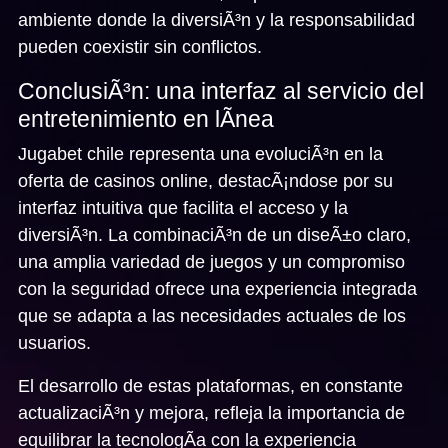
ambiente donde la diversiÃ³n y la responsabilidad
pueden coexistir sin conflictos.
ConclusiÃ³n: una interfaz al servicio del
entretenimiento en lÃ­nea
Jugabet chile representa una evoluciÃ³n en la
oferta de casinos online, destacÃ¡ndose por su
interfaz intuitiva que facilita el acceso y la
diversiÃ³n. La combinaciÃ³n de un diseÃ±o claro,
una amplia variedad de juegos y un compromiso
con la seguridad ofrece una experiencia integrada
que se adapta a las necesidades actuales de los
usuarios.
El desarrollo de estas plataformas, en constante
actualizaciÃ³n y mejora, refleja la importancia de
equilibrar la tecnologÃ­a con la experiencia