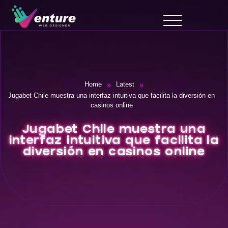
»
»
Home
Latest
Jugabet Chile muestra una interfaz intuitiva que facilita la diversión en
casinos online
Jugabet Chile muestra una
interfaz intuitiva que facilita la
diversión en casinos online