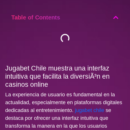
Table of Contents
Jugabet Chile muestra una interfaz
intuitiva que facilita la diversiÃ³n en
casinos online
La experiencia de usuario es fundamental en la
actualidad, especialmente en plataformas digitales
dedicadas al entretenimiento.
jugabet chile
se
destaca por ofrecer una interfaz intuitiva que
transforma la manera en la que los usuarios