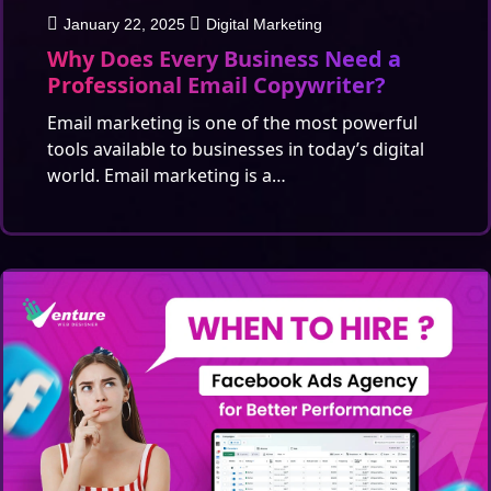
January 22, 2025
Digital Marketing
Why Does Every Business Need a
Professional Email Copywriter?
Email marketing is one of the most powerful
tools available to businesses in today’s digital
world. Email marketing is a…