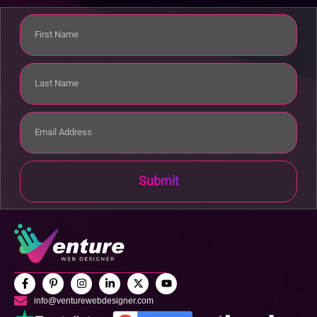
Submit
info@venturewebdesigner.com