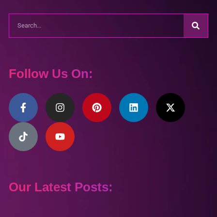
Follow Us On:
Our Latest Posts: