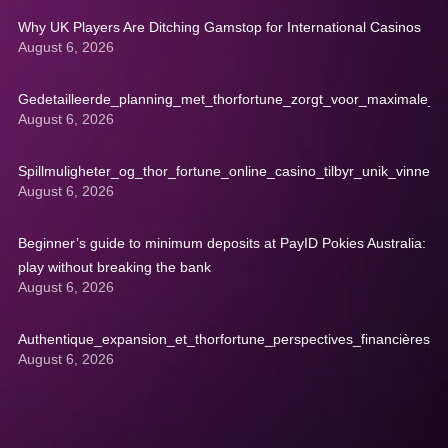
Why UK Players Are Ditching Gamstop for International Casinos
August 6, 2026
Gedetailleerde_planning_met_thorfortune_zorgt_voor_maximale_fina
August 6, 2026
Spillmuligheter_og_thor_fortune_online_casino_tilbyr_unik_vinners
August 6, 2026
Beginner’s guide to minimum deposits at PayID Pokies Australia:
play without breaking the bank
August 6, 2026
Authentique_expansion_et_thorfortune_perspectives_financières_p
August 6, 2026