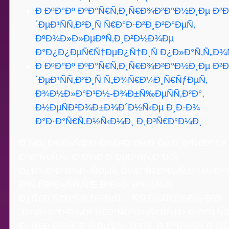
Ð ÐºÐ°Ðº ÐºÐ°Ñ€Ñ‚Ð¸Ñ€Ð¾Ð²Ð°Ð½Ð¸Ðµ Ð²
´ÐµÐ¹ÑÑ‚Ð²Ð¸Ñ Ñ€Ð°Ð·Ð²Ð¸Ð²Ð°ÐµÑ‚
ÐºÐ¾Ð»Ð»ÐµÐºÑ‚Ð¸Ð²Ð½Ð¾Ðµ
Ð°Ð¿Ð¿ÐµÑ€Ñ†ÐµÐ¿Ñ†Ð¸Ñ Ð¿Ð»Ð°Ñ‚Ñ„Ð
Ð ÐºÐ°Ðº ÐºÐ°Ñ€Ñ‚Ð¸Ñ€Ð¾Ð²Ð°Ð½Ð¸Ðµ Ð²
´ÐµÐ¹ÑÑ‚Ð²Ð¸Ñ Ñ„Ð¾Ñ€Ð¼Ð¸Ñ€ÑƒÐµÑ‚
Ð¾Ð½Ð»Ð°Ð¹Ð½-Ð¾Ð±Ñ‰ÐµÑÑ‚Ð²Ð°,
Ð½ÐµÑÐ²Ð¾Ð±Ð¾Ð´Ð½Ñ‹Ðµ Ð¸Ð·Ð¾
Ð°Ð·Ð°Ñ€Ñ‚Ð½Ñ‹Ð¼Ð¸ Ð¸Ð³Ñ€Ð°Ð¼Ð¸
Ð˜ÑÐ¿Ð¾Ð»ÑŒÐ·Ð¾Ð²Ð°Ð½Ð¸Ðµ Ð¸Ð³Ñ€Ð° Ð²
ÐºÐ°Ñ€Ñ‚Ñ‹ Ð²Ð¾Ð·Ð´ÐµÐ¹ÑÑ‚Ð²Ð¸Ñ
Ð¿Ð¾Ð·Ð²Ð¾Ð»ÑÐµÑ‚ Ð¼Ð°Ñ€ÐºÐµÑ‚Ð¾Ð»Ð¾
Ð²Ñ‹ÑÐ²Ð»ÑÑ‚ÑŒ Ð³Ð»Ð°Ð²Ð½Ñ‹Ñ…
Ð¿Ñ€Ð¸Ñ‡Ð°ÑÑ‚Ð½Ñ‹Ñ… ÑÑ‚Ð¾Ñ€Ð¾Ð½ Ð²Ð
´Ð¾Ð±Ð°Ð²Ð¾Ðº Ñ€Ð°ÑÐºÐ¾Ñ€ÑÑ‡Ð¸Ð²Ð°Ñ‚Ñ
Ð¿Ñ€Ð¸Ð¾Ñ€Ð¸Ñ‚ÐµÑ‚Ñ‹ Ð²Ð¾ Ð·Ð°Ð½ÑÑ‚Ð¸ÑŽ.