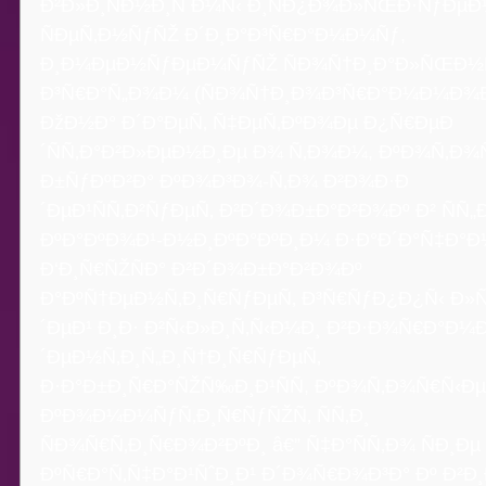
Ð²Ð»Ð¸ÑÐ½Ð¸Ñ Ð¼Ñ‹ Ð¸ÑÐ¿Ð¾Ð»ÑŒÐ·ÑƒÐµ
ÑÐµÑ‚Ð½ÑƒÑŽ Ð´Ð¸Ð°Ð³Ñ€Ð°Ð¼Ð¼Ñƒ,
Ð¸Ð¼ÐµÐ½ÑƒÐµÐ¼ÑƒÑŽ ÑÐ¾Ñ†Ð¸Ð°Ð»ÑŒÐ½
Ð³Ñ€Ð°Ñ„Ð¾Ð¼ (ÑÐ¾Ñ†Ð¸Ð¾Ð³Ñ€Ð°Ð¼Ð¼Ð¾Ð
ÐžÐ½Ð° Ð´Ð°ÐµÑ‚ Ñ‡ÐµÑ‚ÐºÐ¾Ðµ Ð¿Ñ€ÐµÐ
´ÑÑ‚Ð°Ð²Ð»ÐµÐ½Ð¸Ðµ Ð¾ Ñ‚Ð¾Ð¼, ÐºÐ¾Ñ‚Ð¾
Ð±ÑƒÐºÐ²Ð° ÐºÐ¾Ð³Ð¾-Ñ‚Ð¾ Ð²Ð¾Ð·Ð
´ÐµÐ¹ÑÑ‚Ð²ÑƒÐµÑ‚ Ð²Ð´Ð¾Ð±Ð°Ð²Ð¾Ðº Ð² ÑÑ
ÐºÐ°ÐºÐ¾Ð¹-Ð½Ð¸ÐºÐ°ÐºÐ¸Ð¼ Ð·Ð°Ð´Ð°Ñ‡Ð°Ð
Ð‘Ð¸Ñ€ÑŽÑÐ° Ð²Ð´Ð¾Ð±Ð°Ð²Ð¾Ðº
Ð°ÐºÑ†ÐµÐ½Ñ‚Ð¸Ñ€ÑƒÐµÑ‚ Ð³Ñ€ÑƒÐ¿Ð¿Ñ‹ Ð»
´ÐµÐ¹ Ð¸Ð· Ð²Ñ‹Ð»Ð¸Ñ‚Ñ‹Ð¼Ð¸ Ð²Ð·Ð¾Ñ€Ð°Ð¼Ð
´ÐµÐ½Ñ‚Ð¸Ñ„Ð¸Ñ†Ð¸Ñ€ÑƒÐµÑ‚
Ð·Ð°Ð±Ð¸Ñ€Ð°ÑŽÑ‰Ð¸Ð¹ÑÑ, ÐºÐ¾Ñ‚Ð¾Ñ€Ñ‹Ðµ
ÐºÐ¾Ð¼Ð¼ÑƒÑ‚Ð¸Ñ€ÑƒÑŽÑ‚ ÑÑ‚Ð¸
ÑÐ¾Ñ€Ñ‚Ð¸Ñ€Ð¾Ð²ÐºÐ¸ â€” Ñ‡Ð°ÑÑ‚Ð¾ ÑÐ¸Ðµ
ÐºÑ€Ð°Ñ‚Ñ‡Ð°Ð¹ÑˆÐ¸Ð¹ Ð´Ð¾Ñ€Ð¾Ð³Ð° Ðº Ð²Ð