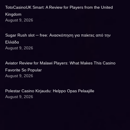
TotoCasinoUK Smart: A Review for Players from the United
Kingdom
August 9, 2026
Sugar Rush slot ─ free: Ανασκόπηση για παίκτες από την
Ελλάδα
August 9, 2026
Aviator Review for Malawi Players: What Makes This Casino
Favorite So Popular
August 9, 2026
Polestar Casino Kirjaudu: Helppo Opas Pelaajille
August 9, 2026
Get A Quote: