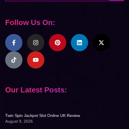
Follow Us On:
Our Latest Posts:
Twin Spin Jackpot Slot Online UK Review
August 9, 2026