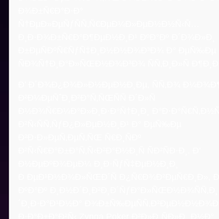
Ð¾Ð±Ñ€Ð°Ð·Ð°
Ñ†ÐµÐ»ÐµÑƒÑÑ‚Ñ€ÐµÐ¼Ð»ÐµÐ½Ð½Ñ‹Ñ…
Ð¸Ð·Ð¾Ð±Ñ€Ð°Ð¶ÐµÐ½Ð¸Ð¹ ÐºÐ°Ðº Ð´Ð¾Ð»Ð¸
Ð±ÐµÑÐºÑ€ÑƒÑ‡Ð¸Ð½Ð½Ð¾Ð³Ð¾ Ð° ÐµÑ‰Ðµ
ÑÐ¾Ñ†Ð¸Ð°Ð»ÑŒÐ½Ð¾Ð³Ð¾ ÑÑ‚Ð¸Ð»Ñ Ð¶Ð¸Ð
Ð’ Ð´Ð¾Ð¿Ð¾Ð»Ð½ÐµÐ½Ð¸Ðµ, ÑÑ‚Ð¾ Ð¼Ð¾Ð
Ð²Ð¼ÐµÑˆÐ¸Ð²Ð°Ñ‚ÑŒÑÑ Ð´Ð»Ñ
Ð½Ð¾Ñ€Ð¼Ð°Ð»Ð¸Ð·Ð°Ñ†Ð¸Ð¸ Ð°Ð·Ð°Ñ€Ñ‚Ð½
Ð²Ñ‹ÑÑ‚ÑƒÐ¿Ð»ÐµÐ½Ð¸Ð¹ Ð° ÐµÑ‰Ðµ
Ð²Ð·Ð»ÐµÑ‚ÐµÑ‚ÑŒ Ñ€Ð¸ÑÐº
Ð²Ñ‹Ñ€Ð°Ð±Ð°Ñ‚Ñ‹Ð²Ð°Ð½Ð¸Ñ ÑÐ²ÑÐ·Ð¸. Ð’
Ð½ÐµÐºÐ¾ÐµÐ¼ Ð¸Ð·ÑƒÑ‡ÐµÐ½Ð¸Ð¸
Ð ÐµÐ¹Ð½Ð¾Ð»ÑŒÐ´Ñ Ð¿Ñ€Ð¾Ð²ÐµÑ€Ð¸Ð», Ð
ÐºÐ°Ðº Ð¸Ð½Ð´Ð¸Ð²Ð¸Ð´ÑƒÐ°Ð»ÑŒÐ½Ð¾ÑÑ‚Ð¸
´Ð¸Ð·Ð°Ð¹Ð½Ð° Ð¾Ð±Ñ‰ÐµÑÑ‚Ð²ÐµÐ½Ð½Ð¾Ð
Ð·Ð°Ð±Ð°Ð²Ñ‹ Zynga Poker Ð²Ð»Ð¸ÑÐ»Ð¸ Ð½Ð°