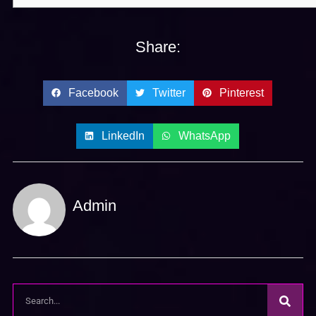
Share:
Facebook
Twitter
Pinterest
LinkedIn
WhatsApp
Admin