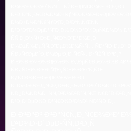
Ð¼Ð¾Ð»Ð¾Ð´Ñ‹Ñ… ÑŽÐ·ÐµÑ€Ð¾Ð². Ð¡Ð¸Ðµ
Ð²Ð·Ð°Ð¸Ð¼Ð¾Ð¾Ð±ÑƒÑÐ»Ð¾Ð²Ð»ÐµÐ½Ð½Ð
Ð¾Ð±Ð½Ð°Ñ€ÑƒÐ¶Ð¸Ð²Ð°Ñ‚ÑŒÑÑ
Ð²Ð°Ð¶Ð½ÐµÐ¹ÑˆÐ¸Ð¼ Ð¼Ð°Ð½ÐµÑ€Ð¾Ð¼ Ð²
ÑÑ‚Ð¸Ð¼ÑƒÐ»Ð¸Ñ€Ð¾Ð²Ð°Ð½Ð¸Ð¸
Ð¾Ð±Ñ‰ÐµÑÑ‚Ð²ÐµÐ½Ð½Ñ‹Ñ… ÑÐ²ÑÐ·ÐµÐ¹ Ð
ÑÐµÑ€ÐµÐ´Ð¸Ð½Ðµ Ð¸Ð³Ñ€Ñ‹, Ð°ÑŽÑˆÐºÐ¸?
Ð²Ð¾Ð·Ð¼Ð¾Ð¶Ð½Ð¾ Ð¿ÐµÑ€ÐµÐ¼Ð½Ð¾Ð¶
ÑÐ¿Ñ€Ð¾Ð²Ð¾Ñ†Ð¸Ñ€Ð¾Ð²Ð°Ñ‚ÑŒ
Ð¿Ñ€Ð¾Ð±Ð»ÐµÐ¼Ð½Ð¾Ðµ
Ð°Ð»Ð»Ð¾Ð¿Ñ€Ð¸Ð½Ð¸Ð½Ð³ Ð²Ð´Ð¾Ð±Ð°Ð²Ð
ÑÐ¿Ð¾ÑÐ¾Ð±ÑÑ‚Ð²Ð¾Ð²Ð°Ñ‚ÑŒ Ñ€Ð°Ð·Ð²Ð¸Ñ
Ð²Ð¸Ð´ÐµÐ¾Ð¸Ð³Ñ€Ð¾Ð²Ð¾Ð¹ ÑÐ²ÑÐ·Ð¸.
Ð ÐºÐ°Ðº ÐºÐ°Ñ€Ñ‚Ð¸Ñ€Ð¾Ð²Ð°Ð
Ð²Ð¾Ð·Ð´ÐµÐ¹ÑÑ‚Ð²Ð¸Ñ