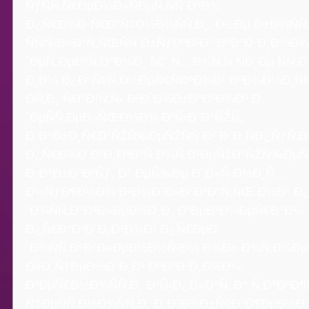
ÑƒÑÑ‚Ñ€ÐµÐ¼Ð»ÑÐµÑ‚ÑÑ ÐºÐ¾
Ð¿Ñ€Ð¾Ð·Ñ€Ð°Ñ‡Ð½Ð¾ÑÑ‚Ð¸, Ð½Ðµ Ð±Ð¾ÑÑ‚Ñ
ÑÑÑ‹Ð»Ð°Ñ‚ÑŒÑÑ Ð±ÑƒÐºÐ²Ð° ÐºÐ°Ð·Ð¸Ð½Ð¾ 
´ÐµÑ„ÐµÐºÑ‚Ð°Ð¼Ð¸ â€“ Ñ…Ð¾Ñ‚Ñ ÑÐ¸Ðµ ÑÑ‚
Ð¸Ð¼ Ð¿Ð°Ñ€Ñ‚Ð½ÐµÑ€ÑÐºÐ¾Ð¹ ÐºÐ¾Ð¼Ð¸ÑÑ
Ð­Ñ‚Ð¸ ÑÐ°Ð¹Ñ‚Ñ‹ Ð²Ð´Ð¾Ð±Ð°Ð²Ð¾Ðº Ð
´ÐµÑÑ‚ÐµÐ»ÑŒÐ½Ð¾ Ð²Ñ‹Ð´Ð°ÑŽÑ‚
Ð·Ð°Ð±Ð¸Ñ€Ð°ÑŽÑ‰ÐµÑŽÑÑ Ð² Ð´Ð¸ÑÐ¿ÑƒÑ‚
Ð¿Ñ€Ð¾Ð´Ð²Ð¸Ð³Ð°Ñ Ð¾Ñ‚Ð²ÐµÑ‡Ð°ÑŽÑ‰ÐµÑ
Ð·Ð°Ð±Ð°Ð²Ñƒ, Ð° ÐµÑ‰Ðµ Ð´Ð»Ñ Ð½Ð¸Ñ…
Ð½ÑƒÐ¶Ð½Ð¾ Ð²Ð¾Ð·Ð»Ð°Ð³Ð°Ñ‚ÑŒ Ð½Ð° Ð
´Ð¾ÑÑ‚Ð°Ð²Ð»ÐµÐ½Ð¸Ð¸ Ð³ÐµÐ¹Ð¼ÐµÑ€Ð°Ð¼
Ð¿Ñ€Ð°Ð²Ð´Ð¸Ð²Ð¾Ð¹ Ð¿Ñ€ÐµÐ
´Ð¾ÑÑ‚Ð°Ð²Ð»ÐµÐ½Ð½Ñ‹Ð¼ Ð¾Ð± Ð¾Ñ‚Ð¼Ðµ
Ð»Ð¸Ñ†ÐµÐ½Ð·Ð¸Ð¹ ÐºÐ°Ð·Ð¸Ð½Ð¾,
Ð²ÐµÑ€Ð½Ð¾ÑÑ‚Ð¸ Ð²Ñ‹Ð¿Ð»Ð°Ñ‚ Ð° Ñ‚Ð°ÐºÐ¶
Ñ‡ÐµÑÑ‚Ð½Ð¾ÑÑ‚Ð¸ Ð¸Ð·Ð¾Ð±Ñ€Ð°Ð¶ÐµÐ½Ð¸