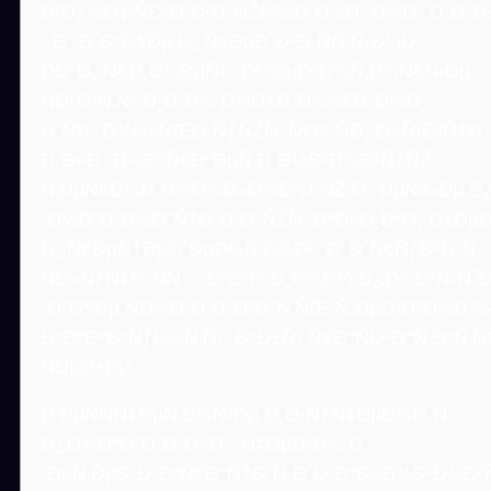
Ð²Ð¿Ñ€Ñ‹ÑÐºÐ¸Ð²Ð°ÑŽÑ‰Ð¸Ð¼Ð¸ Ð½Ð° Ð·Ð°
´ Ð¸ Ð´Ð°Ð¶Ðµ Ð¿Ñ€ÐµÐ´Ð²Ð·ÑÑ‚Ñ‹Ð¼Ð¸.
ÐÐ°Ð¿Ñ€Ð¸Ð¼ÐµÑ€, Ð½ÐµÐºÐ¾Ñ‚Ð¾Ñ€Ñ‹Ðµ
ÑÐ°Ð¹Ñ‚Ñ‹ Ð¸Ð·Ð¾ Ð¾Ð±Ð·Ð¾Ñ€Ð°Ð¼Ð¸
Ð¸ÑÐ¿Ð¾Ð»ÑŒÐ·ÑƒÑŽÑ‚ Ñ€Ð°ÑÐ¿Ð»Ñ‹Ð²Ñ‡Ð°
Ð¸Ð»Ð¸ Ð¼Ð°Ñ€ÐºÐµÑ‚Ð¸Ð½Ð³Ð¾Ð²ÑƒÑŽ
Ñ‚ÐµÑ€Ð¼Ð¸Ð½Ð¾Ð»Ð¾Ð³Ð¸ÑŽ Ð° ÐµÑ‰Ðµ Ð
´Ð½Ð°Ð·Ð½Ð°Ñ‡Ð¸Ð²Ð°ÑŽÑ‚ ÐºÐ»Ð¸ÐºÐ¸ Ð±ÐµÐ
Ð¿Ñ€ÐµÑ†ÐµÐ´ÐµÐ½Ñ‚Ð¾Ð². Ð’ Ð´Ñ€ÑƒÐ³Ð¸Ñ
ÑÐ»ÑƒÑ‡Ð°ÑÑ… ÐºÐ°Ð·Ð¸Ð½Ð¾ Ð¿Ð¾Ð²Ñ‹ÑˆÐ
´Ð°Ð¶Ðµ ÑÐ¾Ð·Ð´Ð°Ð²Ð°Ñ‚ÑŒ Ñ„ÐµÐ¹ÐºÐ¾Ð²Ñ
Ð°ÐºÐºÐ°ÑƒÐ½Ñ‚Ñ‹, Ð°Ð±Ñ‹ Ñ€Ð°ÑÐºÐ°Ñ‚Ð°Ñ‚
ÑÐµÐ±Ðµ.
Ð‘ÐµÑÑÑ‡ÐµÑ‚Ð½Ñ‹Ðµ Ð¸Ð·ÑƒÑ‡ÐµÐ½Ð¸Ñ
Ð¿Ð¾ÐºÐ°Ð·Ð°Ð»Ð¸, Ñ‡ÐµÐ³Ð¾ Ð
´ÐµÑ‚ÐµÐ·Ð°Ð²Ñ€Ð°Ñ†Ð¸Ñ Ð´Ð¸Ð°Ð»Ð¾Ð³Ð¾Ð²Ñ