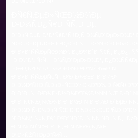
Ð±Ñ€ÐµÐ½Ð´Ñƒ.
ÐÑ€Ñ‚ÐµÐ»ÑŒÐ½Ð¾Ðµ
Ð²Ð¾ÑÐ¿Ñ€Ð¸ÑÑ‚Ð¸Ðµ
Ð”ÐµÑ‚ÐµÐ·Ð°Ð²Ñ€Ð°Ñ†Ð¸Ñ Ð¾Ñ‚Ð´ÐµÐ»Ð¾Ð² 
Ñ€ÐµÐ±ÐµÑ€ Ð² Ð²Ð¸Ð´Ð°Ñ… Ð¾Ñ‚Ð´ÐµÐ»ÐµÐ½
ÐºÐ»Ð°ÑÑ‚ÐµÑ€Ð¾Ð², Ð¿Ð¾Ð´Ð³Ñ€ÑƒÐ¿Ð¿, Ñ
´Ð¸Ð½Ð½Ñ‹Ñ… Ð¾Ñ‚Ð´ÐµÐ»Ð¾Ð², Ð¿Ð¾ÑÑ€Ð
´Ð½Ð¸ÐºÐ¾Ð², ÑÐ²ÑÐ·Ñ‹Ð²Ð°ÑŽÑ‰Ð¸Ñ…
ÐºÐ»Ð°ÑÑ‚ÐµÑ€Ñ‹, Ð²Ð´Ð¾Ð±Ð°Ð²Ð¾Ðº
Ð·Ð½Ð°Ñ‡Ð¸Ñ‚ÐµÐ»ÑŒÐ½Ð¾Ð³Ð¾ Ð´Ñ€ÑƒÐ³
Ð´Ð°ÐµÑ‚ Ð²Ð¾Ð·Ð¼Ð¾Ð¶Ð½Ð¾ÑÑ‚ÑŒ Ð·Ð° Ñ
ÐºÐ°Ñ€Ñ‚Ð¸Ñ€Ð¾Ð²Ð°Ð½Ð¸Ñ Ð²Ð¾Ð·Ð´ÐµÐ¹ÑÑ‚
Ð²Ð¾Ð·Ñ‹Ð¼ÐµÑ‚ÑŒ ÐºÐ¾Ð»Ð»ÐµÐºÑ‚Ð¸Ð²Ð
ÑˆÐ¾Ñƒ Ñ‡Ñ‚Ð¾ ÐºÐ°ÑÐ°ÐµÑ‚ÑÑ ÑÐµÑ‚Ð¸. Ð
Ð²Ñ‹Ñ€ÑƒÑ‡Ð°ÐµÑ‚ Ð²Ñ‹ÑÐ²Ð¸Ñ‚ÑŒ
ÐºÐ»ÑŽÑ‡ÐµÐ²Ñ‹Ñ…