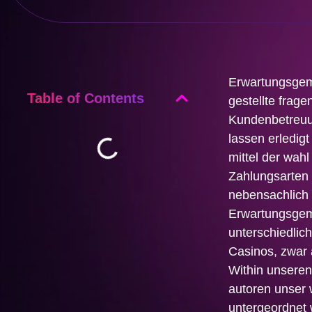
Erwartungsgema
Table of Contents
gestellte frag
Kundenbetreuun
lassen erledigt
mittel der wah
Zahlungsarten 
nebensachlich 
Erwartungsgema
unterschiedlic
Casinos, zwar 
Within unseren
autoren unser 
untergeordnet