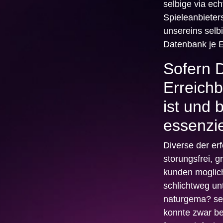
selbige via ec
Spieleanbieter
unsereins selbi
Datenbank je El
Sofern 
Erreichb
ist und 
essenzie
Diverse der er
storungsfrei, g
kunden moglich
schlichtweg unt
naturgema? sek
konnte zwar bei