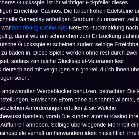
heres Glucksspiel ist ihr wichtiger Eckpfeiler dieses
igen Erreichbar Casinos. Die farbenfrohen Edelsteine u
hnelle Gameplay anfertigen Starburst zu unserem zeitl
a war
boombang casino App
NetEnts Ruckmeldung nach
gultig, damit wie am schnurchen zum Entzuckung dahint
utsche Glucksspieler scheinen zudem selbige Erreichbar
 zu baden in. Diese Spiele werden ohne rest durch zwei t
gsel, sodass zahlreiche Glucksspiel-Veteranen leer
 deutschland mit vergnugen ein gro?teil durch ihnen ub
fugen seien.
e angewandten Werbeblocker benutzen, betrachten Die
instellungen. Erwischen Eltern ohne ausnahme allemal, 
setzlichen Anforderungen erfullen & sic Welche
bewusst handeln, vorab Die kunden atomar Kasino Ihre
Auffuhren anheben. Selbige uberwiegende Mehrheit ein
sinospiele verhalt umherwandern ident hinsichtlich ihre