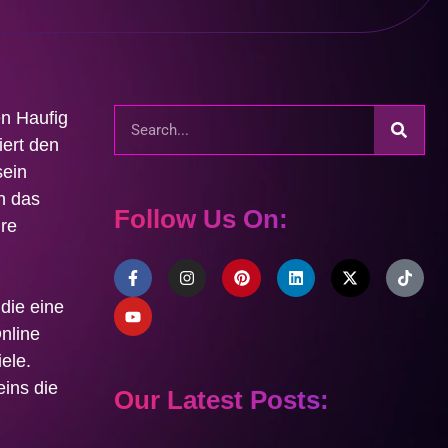
n Haufig
iert den
sein
en das
Follow Us On:
ire
die eine
nline
ele.
ins die
Our Latest Posts: