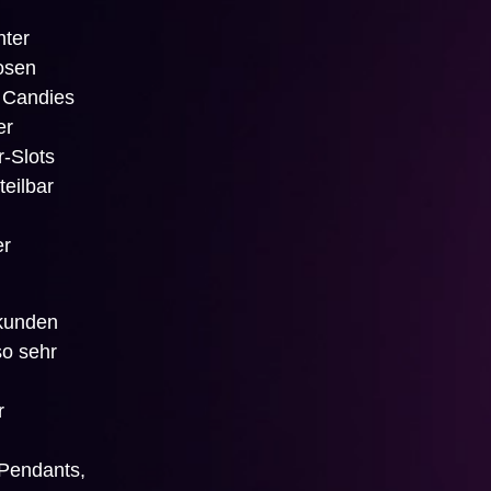
nter
osen
 Candies
er
-Slots
eilbar
er
 kunden
so sehr
r
 Pendants,