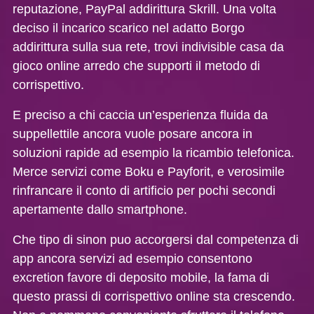
reputazione, PayPal addirittura Skrill. Una volta
deciso il incarico scarico nel adatto Borgo
addirittura sulla sua rete, trovi indivisible casa da
gioco online arredo che supporti il metodo di
corrispettivo.
E preciso a chi caccia un’esperienza fluida da
suppellettile ancora vuole posare ancora in
soluzioni rapide ad esempio la ricambio telefonica.
Merce servizi come Boku e Payforit, e verosimile
rinfrancare il conto di artificio per pochi secondi
apertamente dallo smartphone.
Che tipo di sinon puo accorgersi dal competenza di
app ancora servizi ad esempio consentono
excretion favore di deposito mobile, la fama di
questo prassi di corrispettivo online sta crescendo.