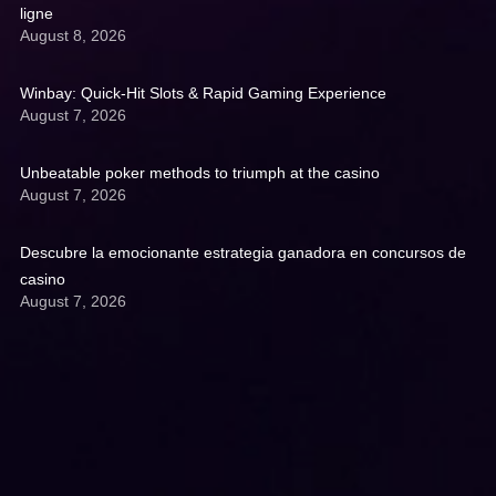
ligne
August 8, 2026
Winbay: Quick‑Hit Slots & Rapid Gaming Experience
August 7, 2026
Unbeatable poker methods to triumph at the casino
August 7, 2026
Descubre la emocionante estrategia ganadora en concursos de
casino
August 7, 2026
Get A Quote: