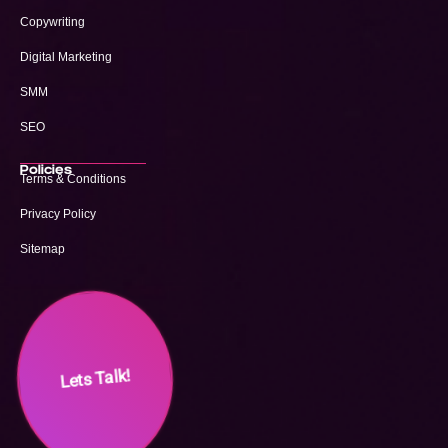
Copywriting
Digital Marketing
SMM
SEO
Policies
Terms & Conditions
Privacy Policy
Sitemap
Lets Talk!