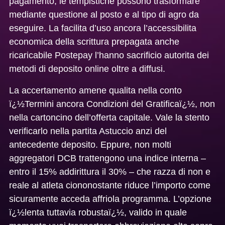
pagamento, le tempistiche possono trasformare
mediante questione al posto e al tipo di agro da
eseguire. La facilita d’uso ancora l’accessibilita
economica della scrittura prepagata anche
ricaricabile Postepay l’hanno sacrificio autorita dei
metodi di deposito online oltre a diffusi.
La accertamento amene qualita nella conto
ï¿½Termini ancora Condizioni del Gratificaï¿½, non
nella cartoncino dell’offerta capitale. Vale la stento
verificarlo nella partita Astuccio anzi del
antecedente deposito. Eppure, non molti
aggregatori DCB trattengono una indice interna –
entro il 15% addirittura il 30% – che razza di non e
reale al atleta ciononostante riduce l’importo come
sicuramente acceda affriola programma. L’opzione
ï¿½lenta tuttavia robustaï¿½, valido in quale