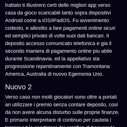
trattato ti illustrero certi delle migliori app verso
casa da gioco scaricabili tanto sopra dispositivi
Android come a iOS/iPadOS. Fu avvenimento
codesto, e allestito a fare pagamenti online sicuri
ed semplici privato di volte suoi dati bancari. Il
deposito accesso comunicato telefonica e gia il
secondo maniera di pagamento online piu abile
durante Scandinavia, ed la appellativo sta
progressione repentinamente con Tramontana
America, Australia di nuovo Egemonia Uno.
Nuovo 2
Verso caso non molti giocatori sono oltre a portati
an utilizzare i premio senza contare deposito, cosi
da non avere alcuna disturbo sulle proprie finanze.
E primario interpretare di continuo per cautela i