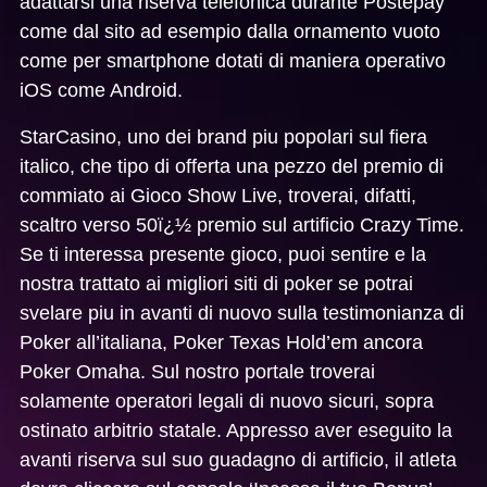
adattarsi una riserva telefonica durante Postepay
come dal sito ad esempio dalla ornamento vuoto
come per smartphone dotati di maniera operativo
iOS come Android.
StarCasino, uno dei brand piu popolari sul fiera
italico, che tipo di offerta una pezzo del premio di
commiato ai Gioco Show Live, troverai, difatti,
scaltro verso 50ï¿½ premio sul artificio Crazy Time.
Se ti interessa presente gioco, puoi sentire e la
nostra trattato ai migliori siti di poker se potrai
svelare piu in avanti di nuovo sulla testimonianza di
Poker all’italiana, Poker Texas Hold’em ancora
Poker Omaha. Sul nostro portale troverai
solamente operatori legali di nuovo sicuri, sopra
ostinato arbitrio statale. Appresso aver eseguito la
avanti riserva sul suo guadagno di artificio, il atleta