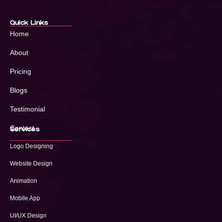
Quick Links
Home
About
Pricing
Blogs
Testimonial
Contact
Services
Logo Designing
Website Design
Animation
Mobile App
UI/UX Design