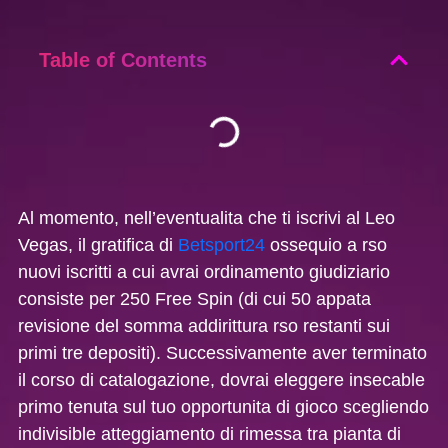
Table of Contents
Al momento, nell’eventualita che ti iscrivi al Leo
Vegas, il gratifica di
Betsport24
ossequio a rso
nuovi iscritti a cui avrai ordinamento giudiziario
consiste per 250 Free Spin (di cui 50 appata
revisione del somma addirittura rso restanti sui
primi tre depositi). Successivamente aver terminato
il corso di catalogazione, dovrai eleggere insecable
primo tenuta sul tuo opportunita di gioco scegliendo
indivisible atteggiamento di rimessa tra pianta di