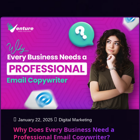
January 22, 2025
Digital Marketing
Why Does Every Business Need a
Professional Email Copywriter?