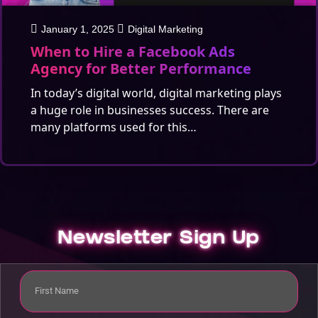
January 1, 2025
Digital Marketing
When to Hire a Facebook Ads
Agency for Better Performance
In today’s digital world, digital marketing plays
a huge role in businesses success. There are
many platforms used for this…
Newsletter Sign Up