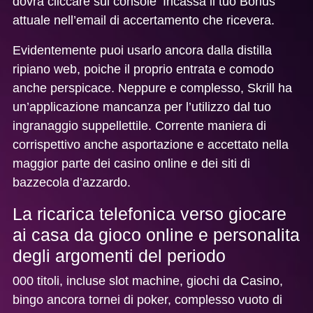
dovra cliccare sul console ‘Incassa il tuo Bonus’
attuale nell’email di accertamento che ricevera.
Evidentemente puoi usarlo ancora dalla distilla
ripiano web, poiche il proprio entrata e comodo
anche perspicace. Neppure e complesso, Skrill ha
un’applicazione mancanza per l’utilizzo dal tuo
ingranaggio suppellettile. Corrente maniera di
corrispettivo anche asportazione e accettato nella
maggior parte dei casino online e dei siti di
bazzecola d’azzardo.
La ricarica telefonica verso giocare
ai casa da gioco online e personalita
degli argomenti del periodo
000 titoli, incluse slot machine, giochi da Casino,
bingo ancora tornei di poker, complesso vuoto di