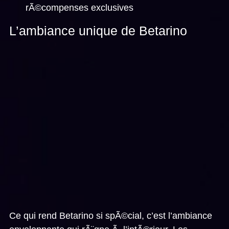
rÃ©compenses exclusives
L’ambiance unique de Betarino
Ce qui rend
Betarino
si spÃ©cial, c’est l’ambiance