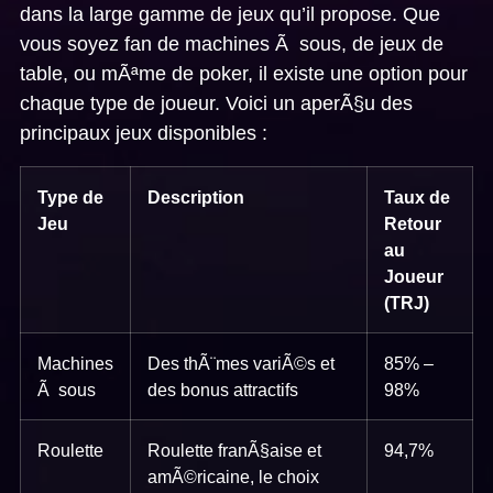
dans la large gamme de jeux qu’il propose. Que
vous soyez fan de machines Ã sous, de jeux de
table, ou mÃªme de poker, il existe une option pour
chaque type de joueur. Voici un aperÃ§u des
principaux jeux disponibles :
Type de
Description
Taux de
Jeu
Retour
au
Joueur
(TRJ)
Machines
Des thÃ¨mes variÃ©s et
85% –
Ã sous
des bonus attractifs
98%
Roulette
Roulette franÃ§aise et
94,7%
amÃ©ricaine, le choix