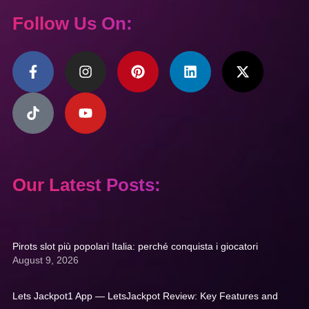
Follow Us On:
Our Latest Posts:
Pirots slot più popolari Italia: perché conquista i giocatori
August 9, 2026
Lets Jackpot1 App — LetsJackpot Review: Key Features and