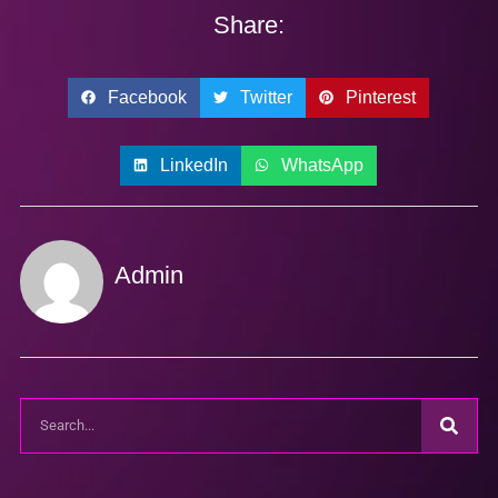
Share:
Facebook
Twitter
Pinterest
LinkedIn
WhatsApp
Admin