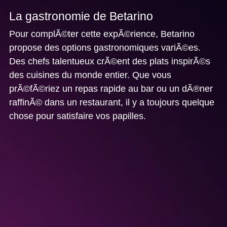
La gastronomie de Betarino
Pour complÃ©ter cette expÃ©rience,
Betarino
propose des options gastronomiques variÃ©es.
Des chefs talentueux crÃ©ent des plats inspirÃ©s
des cuisines du monde entier. Que vous
prÃ©fÃ©riez un repas rapide au bar ou un dÃ®ner
raffinÃ© dans un restaurant, il y a toujours quelque
chose pour satisfaire vos papilles.