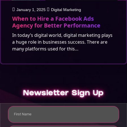
January 1, 2025
Digital Marketing
When to Hire a Facebook Ads
Agency for Better Performance
In today’s digital world, digital marketing plays
a huge role in businesses success. There are
many platforms used for this…
Newsletter Sign Up