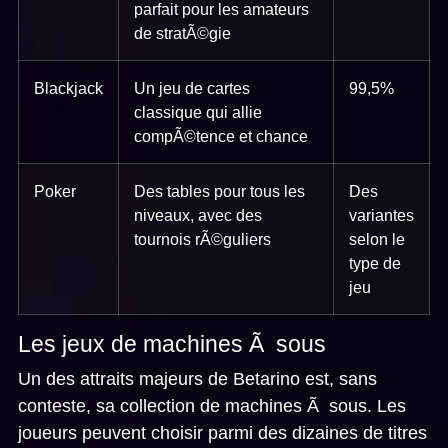
parfait pour les amateurs
de stratÃ©gie
Blackjack
Un jeu de cartes
99,5%
classique qui allie
compÃ©tence et chance
Poker
Des tables pour tous les
Des
niveaux, avec des
variantes
tournois rÃ©guliers
selon le
type de
jeu
Les jeux de machines Ã sous
Un des attraits majeurs de
Betarino
est, sans
conteste, sa collection de machines Ã sous. Les
joueurs peuvent choisir parmi des dizaines de titres