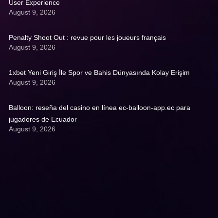
User Experience
August 9, 2026
Penalty Shoot Out : revue pour les joueurs français
August 9, 2026
1xbet Yeni Giriş İle Spor ve Bahis Dünyasında Kolay Erişim
August 9, 2026
Balloon: reseña del casino en línea ec-balloon-app.ec para
jugadores de Ecuador
August 9, 2026
Get A Quote: