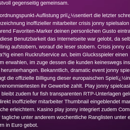
tvoll gegenseitig gemeinsam.
rdnungspunkt-Auflistung priï¿½sentiert die letzter schre
zeichnung inoffizieller mitarbeiter crisis jonny spielsalon
hrend Favoriten-Marker deinen personlichen Gusto eintr
diese Benutzbarkeit das Internetseite war gelobt, da sel
inig aufstobern, worauf die leser stobern. Crisis jonny c
a?ig einen Ruckrufservice an, beim Glucksspieler einen
m erwahlen, im zuge dessen die kunden keineswegs ins
 herunterhangen. Bekanntlich, dramatic event jonny spie
ugt die offizielle Billigung dieser europaischen Spielï¿½ins
 renommiertesten ihr Gewerbe zahlt. Play jonny spielcas
d bleibt zudem fur fish transparenten RTP-Unterlagen gel
rekt inoffizieller mitarbeiter Thumbnail eingeblendet man
iche erleichtern. Kasino play jonny integriert zudem Com
r tagliche unter anderem wochentliche Ranglisten unter e
rn in Euro gebot.