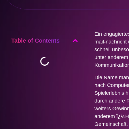
Ein engagierte
Table of Contents
mail-nachricht
schnell unbesor
unter anderem 
Kommunikation
Die Name man 
nach Computer 
Spielerlebnis h
durch andere R
weiters Gewinn
anderem ï¿½Ha
Gemeinschaft, 