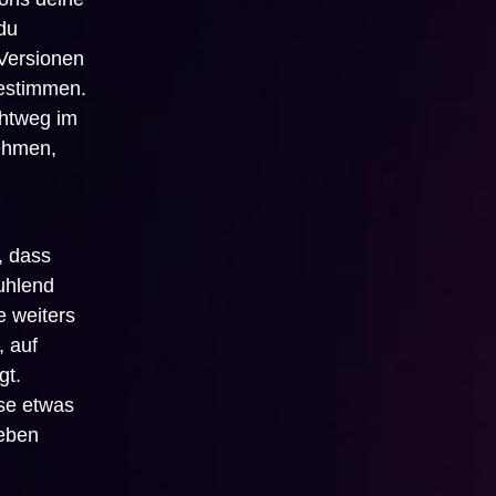
du
 Versionen
bestimmen.
chtweg im
nehmen,
, dass
uhlend
e weiters
, auf
gt.
sse etwas
leben