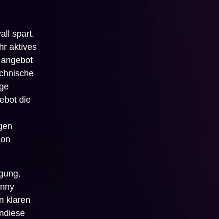
ll spart.
hr aktives
 angebot
echnische
ige
ebot die
gen
ion
ugung,
onny
n klaren
ndiese