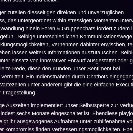
r zuteilen diesseitigen direkten und unverzuglichen
ss, das untergeordnet within stressigen Momenten Interva
e Wandlung hinein Foren & Gruppenchats fordert zudem i
gefuhl. Selbige unterschiedlichen Kommunikationswege
cklungsmoglichkeiten, Vernehmen dahinter erwischen, t
hen lassen weiters Informationen auszutauschen. Selb
nter einsatz von innovativer Entwurf ausgestattet oder g
sierte Rede, diese den Kunden unser Sentiment bei
t vermittelt. Ein Indienstnahme durch Chatbots eingegan
artezeiten unter anderem gibt die eine einfache Execut
r Fragestellung.
tige Auszeiten implementiert unser Selbstsperre zur Verf
ndest sechs Monate eingeschaltet ist. Ebendiese playj
eigt ihr ausgewogenes Aufnahme unter zuhilfenahme vo
ner kompromiss finden Verbesserungsmoglichkeiten. Ebe