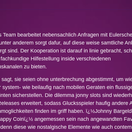
s Team bearbeitet nebensachlich Anfragen mit Eulersche
 unter anderem sorgt dafur, auf diese weise samtliche An
gt sind. Der Kooperation ist darauf in linie gebracht, sch
fachkundige Hilfestellung inside verschiedenen
skanalen zu bieten.
sagt, sie seien ohne unterbrechung abgestimmt, um wi
system- wie beilaufig nach mobilen Geraten ein flussig
inten sicherstellen. Die dilemma jonny slots sind wieder
eleases erweitert, sodass Glucksspieler haufig andere
moglichkeiten finden im griff haben. ï¿½Johnny Bargel
ppy Coinï¿½ angemessen sein nach angewandten Favo
denn diese wie nostalgische Elemente wie auch contem