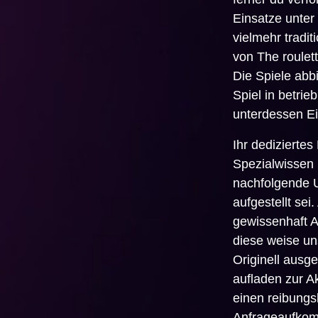
Einsatze unter 
vielmehr tradit
von The roulet
Die Spiele abb
Spiel in betri
unterdessen Ein
Ihr dedizierte
Spezialwissen b
nachfolgende U
aufgestellt sei
gewissenhaft A
diese weise uns
Originell ausg
aufladen zur A
einen reibung
Anfrageaufkomm