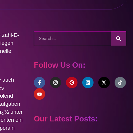
 zahl-E-
liegen
nelle
Follow Us On:
e auch
es
holend
 Aufgaben
dï¿½ unter
Our Latest Posts:
riten ein
porain