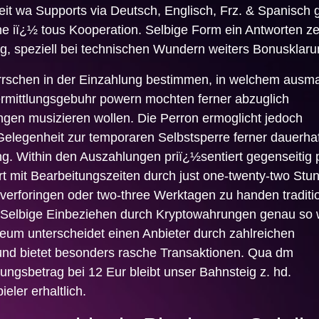
it wa Supports via Deutsch, Englisch, Frz. & Spanisch g
 iï¿½ tous Kooperation. Selbige Form ein Antworten ze
ug, speziell bei technischen Wundern weiters Bonusklar
rrschen in der Einzahlung bestimmen, in welchem ausm
ermittlungsgebuhr powern mochten ferner abzuglich
en musizieren wollen. Die Perron ermoglicht jedoch
elegenheit zur temporaren Selbstsperre ferner dauerha
g. Within den Auszahlungen priï¿½sentiert gegenseitig 
rt mit Bearbeitungszeiten durch just one-twenty-two Stun
verforingen oder two-three Werktagen zu handen traditio
 Selbige Einbeziehen durch Kryptowahrungen genau so 
reum unterscheidet einen Anbieter durch zahlreichen
nd bietet besonders rasche Transaktionen. Qua dm
ungsbetrag bei 12 Eur bleibt unser Bahnsteig z. hd.
eler erhaltlich.