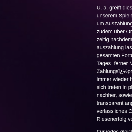
U. a. greift d
unserem Spiele
um Auszahlunge
zudem uber Org
zeitig nachdem 
auszahlung las
gesamten Fortu
Tages- ferner M
Zahlungsï¿½pro
immer wieder h
sich treten in 
nachher, sowie
transparent an
verlassliches 
Riesenerfolg v
Fur jedes glei