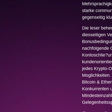
Mehrsprachigke
starke commune
gegenseitig kl
Die leser behe
diesseitigen V
Bonusbedingung
nachfolgende G
Kontoschlie?un
kundenorientie
jedes Krypto-O
Moglichkeiten.
Bitcoin & Ethe
Konkurrenten u
Mindesteinzahl
Gelegenheitsspi