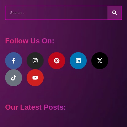
Follow Us On:
Our Latest Posts: