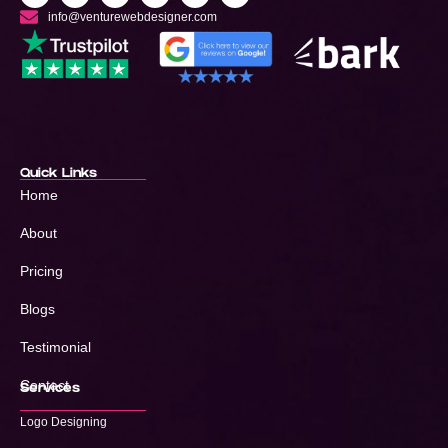
info@venturewebdesigner.com
Quick Links
Home
About
Pricing
Blogs
Testimonial
Contact
Services
Logo Designing