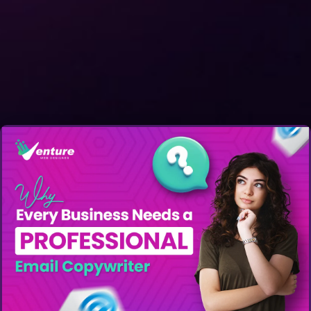
Get A Quote: