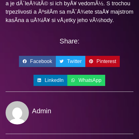
a je dÃ´leÅ¾itÃ© si ich byÅ¥ vedomÃ½. S trochou
trpezlivosti a ÃºsilÃ­m sa mÃ´Å¾ete staÅ¥ majstrom
kasÃ­na a uÅ¾iÅ¥ si vÅ¡etky jeho vÃ½hody.
Share:
Facebook
Twitter
Pinterest
LinkedIn
WhatsApp
Admin