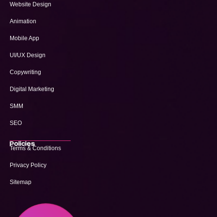
Website Design
Animation
Mobile App
UI/UX Design
Copywriting
Digital Marketing
SMM
SEO
Policies
Terms & Conditions
Privacy Policy
Sitemap