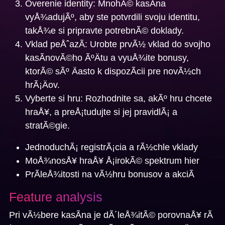
Overenie identity:
MnohÃ© kasÃ­na
vyÅ¾adujÃº, aby ste potvrdili svoju identitu,
takÅ¾e si pripravte potrebnÃ© doklady.
Vklad peÅˆazÃ­:
Urobte prvÃ½ vklad do svojho
kasÃ­novÃ©ho ÃºÄtu a vyuÅ¾ite bonusy,
ktorÃ© sÃº Äasto k dispozÃ­cii pre novÃ½ch
hrÃ¡Äov.
Vyberte si hru:
Rozhodnite sa, akÃº hru chcete
hraÅ¥, a preÅ¡tudujte si jej pravidlÃ¡ a
stratÃ©gie.
JednoduchÃ¡ registrÃ¡cia a rÃ½chle vklady
MoÅ¾nosÅ¥ hraÅ¥ Å¡irokÃ© spektrum hier
PrÃ­leÅ¾itosti na vÃ½hru bonusov a akciÃ­
Feature analysis
Pri vÃ½bere kasÃ­na je dÃ´leÅ¾itÃ© porovnaÅ¥ rÃ