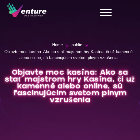
»
»
Home
public
Objavte moc kasína: Ako sa stať majstrom hry Kasína, či už kamenné
alebo online, sú fascinujúcim svetom plným vzrušenia
Objavte moc kasína: Ako sa
stať majstrom hry Kasína, či už
kamenné alebo online, sú
fascinujúcim svetom plným
vzrušenia