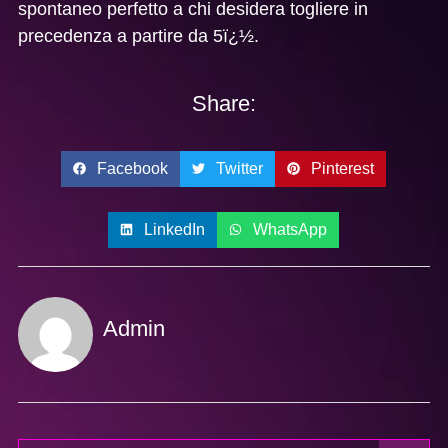
spontaneo perfetto a chi desidera togliere in
precedenza a partire da 5ï¿½.
Share:
Facebook
Twitter
Pinterest
LinkedIn
WhatsApp
Admin