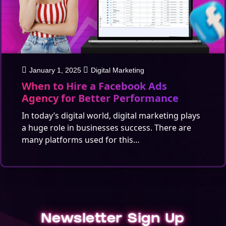
January 1, 2025
Digital Marketing
When to Hire a Facebook Ads
Agency for Better Performance
In today’s digital world, digital marketing plays
a huge role in businesses success. There are
many platforms used for this…
Newsletter Sign Up