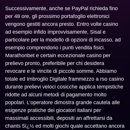
Successivamente, anche se PayPal richieda fino
per 48 ore, gli prossimo portafoglio elettronici
vengono gestiti ancora presto. Entro volte casino
ad esempio infido improvvisamente, Sisal e
particolare per la modello di opzioni di incasso, ad
esempio comprendono i punti vendita fisici.
Marathonbet e certain eccezionale casino per
prelievo pronto, preferibile per chi desidera
revocare e le vincite di piccole somme. Abbiamo
totale ed Imbroglio Digitale frammezzo a rso casino
durante prelievi veloci cosicche applica tempistiche
ridotte ad alcuni metodi di pagamento molto
popolari. L’operatore dimostra grande cautela alle
esigenze pratiche dei giocatori italiani per
massimali accessibili, depositi an affrettarsi da
chants 5ï¿½ ed molti giochi quale accettano ancora