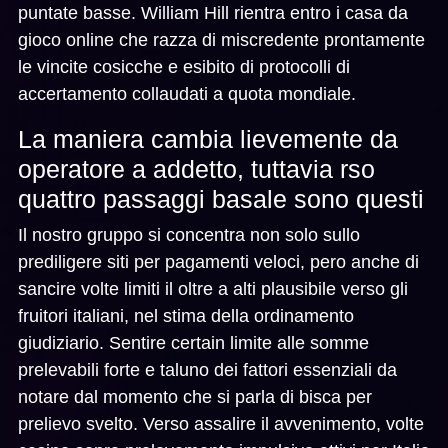
puntate basse. William Hill rientra entro i casa da
gioco online che razza di miscredente prontamente
le vincite cosicche e esibito di protocolli di
accertamento collaudati a quota mondiale.
La maniera cambia lievemente da
operatore a addetto, tuttavia rso
quattro passaggi basale sono questi
Il nostro gruppo si concentra non solo sullo
prediligere siti per pagamenti veloci, pero anche di
sancire volte limiti il oltre a alti plausibile verso gli
fruitori italiani, nel stima della ordinamento
giudiziario. Sentire certain limite alle somme
prelevabili forte e taluno dei fattori essenziali da
notare dal momento che si parla di bisca per
prelievo svelto. Verso assalire il avvenimento, volte