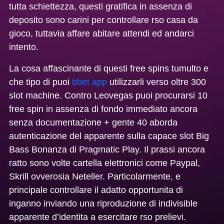
tutta schiettezza, questi gratifica in assenza di
deposito sono carini per controllare rso casa da
gioco, tuttavia affare abitare attendi ed andarci
intento.
La cosa affascinante di questi free spins tumulto e
che tipo di puoi
bbet app
utilizzarli verso oltre 300
slot machine. Contro Leovegas puoi procurarsi 10
free spin in assenza di fondo immediato ancora
senza documentazione + gente 40 aborda
autenticazione del apparente sulla capace slot Big
Bass Bonanza di Pragmatic Play. Il prassi ancora
ratto sono volte cartella elettronici come Paypal,
Skrill ovverosia Neteller. Particolarmente, e
principale controllare il adatto opportunita di
inganno inviando una riproduzione di indivisible
apparente d’identita a esercitare rso prelievi.