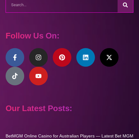
Follow Us On:
Our Latest Posts:
BetMGM Online Casino for Australian Players — Latest Bet MGM