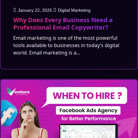
January 22, 2025
Digital Marketing
Why Does Every Business Need a
Professional Email Copywriter?
Email marketing is one of the most powerful
tools available to businesses in today’s digital
world. Email marketing is a…