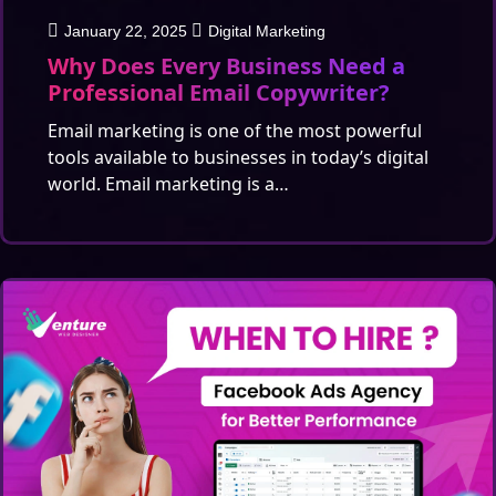
January 22, 2025
Digital Marketing
Why Does Every Business Need a
Professional Email Copywriter?
Email marketing is one of the most powerful
tools available to businesses in today’s digital
world. Email marketing is a…