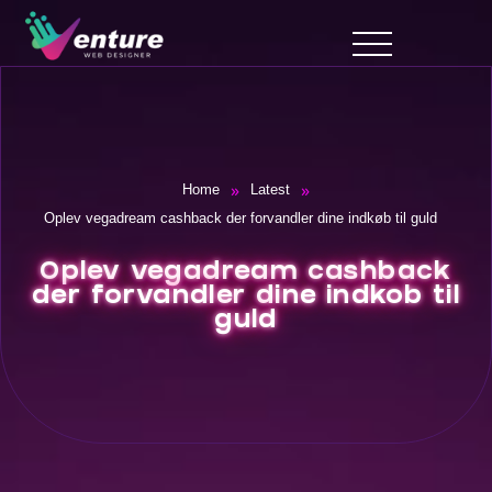
»
»
Home
Latest
Oplev vegadream cashback der forvandler dine indkøb til guld
Oplev vegadream cashback
der forvandler dine indkøb til
guld