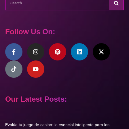
Follow Us On:
Our Latest Posts:
Evalúa tu juego de casino: lo esencial inteligente para los