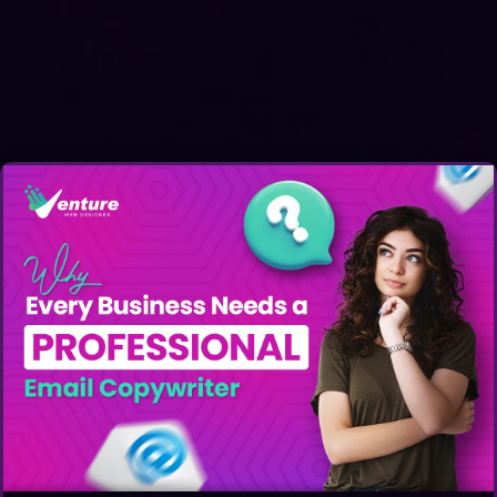
Get A Quote: