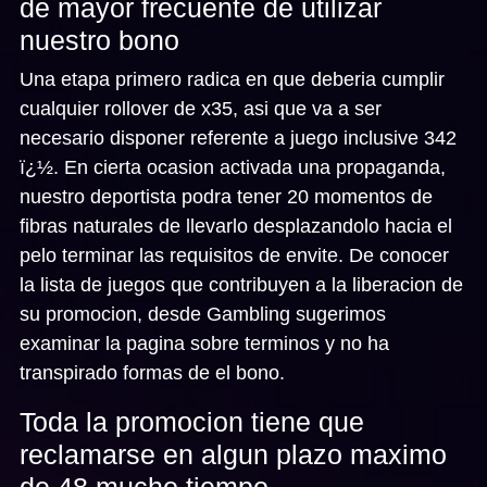
de mayor frecuente de utilizar
nuestro bono
Una etapa primero radica en que deberia cumplir
cualquier rollover de x35, asi que va a ser
necesario disponer referente a juego inclusive 342
ï¿½. En cierta ocasion activada una propaganda,
nuestro deportista podra tener 20 momentos de
fibras naturales de llevarlo desplazandolo hacia el
pelo terminar las requisitos de envite. De conocer
la lista de juegos que contribuyen a la liberacion de
su promocion, desde Gambling sugerimos
examinar la pagina sobre terminos y no ha
transpirado formas de el bono.
Toda la promocion tiene que
reclamarse en algun plazo maximo
de 48 mucho tiempo