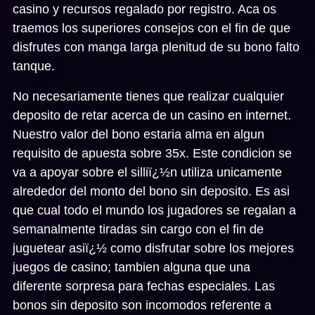
casino y recursos regalado por registro. Aca os
traemos los superiores consejos con el fin de que
disfrutes con manga larga plenitud de su bono falto
tanque.
No necesariamente tienes que realizar cualquier
deposito de retar acerca de un casino en internet.
Nuestro valor del bono estaria alma en algun
requisito de apuesta sobre 35x. Este condicion se
va a apoyar sobre el silliï¿½n utiliza unicamente
alrededor del monto del bono sin deposito. Es asi
que cual todo el mundo los jugadores se regalan a
semanalmente tiradas sin cargo con el fin de
juguetear asiï¿½ como disfrutar sobre los mejores
juegos de casino; tambien alguna que una
diferente sorpresa para fechas especiales. Las
bonos sin deposito son incomodos referente a