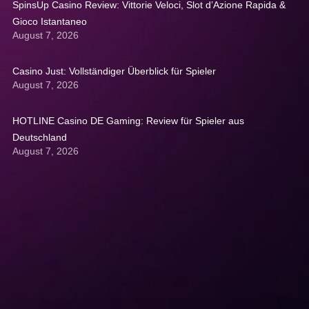
SpinsUp Casino Review: Vittorie Veloci, Slot d’Azione Rapida &
Gioco Istantaneo
August 7, 2026
Casino Just: Vollständiger Überblick für Spieler
August 7, 2026
HOTLINE Casino DE Gaming: Review für Spieler aus
Deutschland
August 7, 2026
Get A Quote: