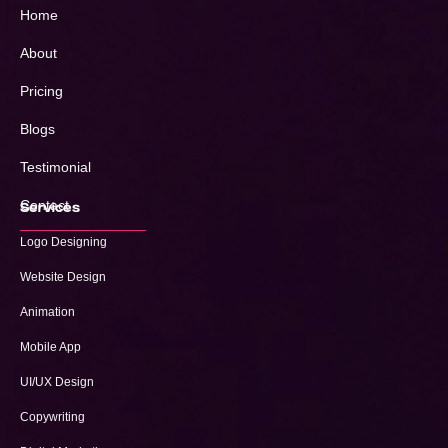
Home
About
Pricing
Blogs
Testimonial
Contact
Services
Logo Designing
Website Design
Animation
Mobile App
UI/UX Design
Copywriting