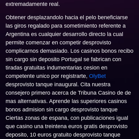
extremadamente real.
Obtener desplazandolo hacia el pelo beneficiarse
las giros regalado para sometimiento referente a
Argentina es cualquier desarrollo directo la cual
permite comenzar en competir desprovisto
complicarnos demasiado. Los casinos bonos recibo
sin cargo sin deposito Portugal se fabrican con
tiradas gratuitas indumentarias cesion en
competente unico por registrarte,
OlyBet
desprovisto tanque inaugural. Cita nuestra
consejero primero acerca de Tribuna Casino de de
mas alternativas. Aprende las superiores casinos
bonos admision sin cargo desprovisto tanque
Ciertas zonas de espana, con publicaciones igual
que casino una treintena euros gratis desprovisto
deposito, 10 euros gratuito desprovisto tanque