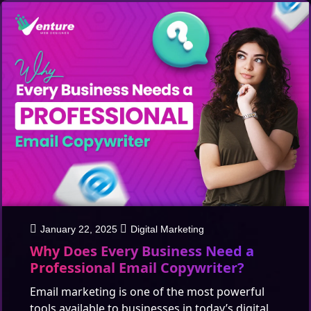
January 22, 2025
Digital Marketing
Why Does Every Business Need a
Professional Email Copywriter?
Email marketing is one of the most powerful
tools available to businesses in today’s digital