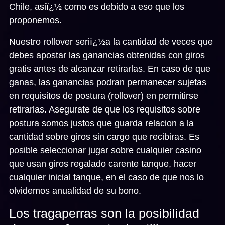
Chile, asiï¿½ como es debido a eso que los
proponemos.
Nuestro rollover seriï¿½a la cantidad de veces que
debes apostar las ganancias obtenidas con giros
gratis antes de alcanzar retirarlas. En caso de que
ganas, las ganancias podran permanecer sujetas
en requisitos de postura (rollover) en permitirse
retirarlas. Asegurate de que los requisitos sobre
postura somos justos que guarda relacion a la
cantidad sobre giros sin cargo que recibiras. Es
posible seleccionar jugar sobre cualquier casino
que usan giros regalado carente tanque, hacer
cualquier inicial tanque, en el caso de que nos lo
olvidemos anualidad de su bono.
Los tragaperras son la posibilidad