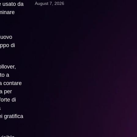
e usato da
August 7, 2026
minare
Get A Quote:
nuovo
ppo di
llover,
to a
a contare
ta per
orte di
a
 gratifica