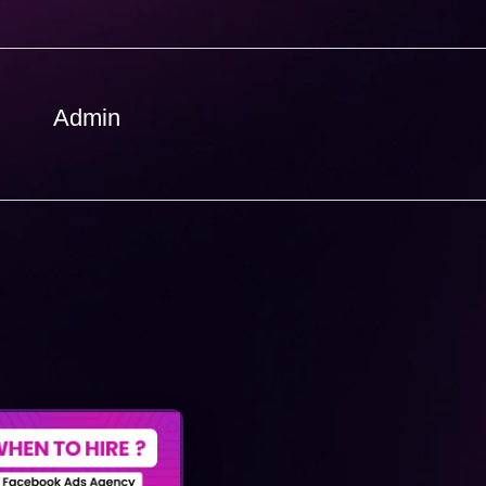
Admin