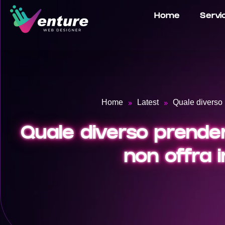
Home
Servi
»
»
Home
Latest
Quale diverso 
Quale diverso prende
non offra 