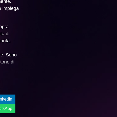
mente.
vo impiega
opra
ta di
rinta.
re. Sono
tono di
inkedIn
atsApp