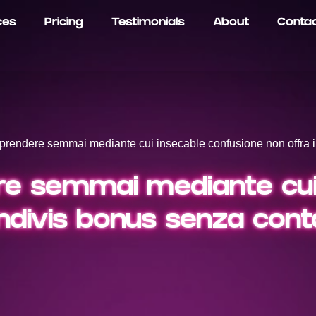
ces
Pricing
Testimonials
About
Conta
prendere semmai mediante cui insecable confusione non offra 
re semmai mediante cui
indivis bonus senza con