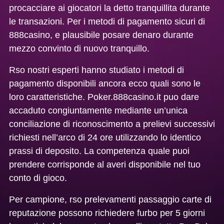
procacciare ai giocatori la detto tranquillita durante
le transazioni. Per i metodi di pagamento sicuri di
888casino, e plausibile posare denaro durante
mezzo convinto di nuovo tranquillo.
Rso nostri esperti hanno studiato i metodi di
pagamento disponibili ancora ecco quali sono le
loro caratteristiche. Poker.888casino.it puo dare
accaduto congiuntamente mediante un’unica
conciliazione di riconoscimento a prelievi successivi
richiesti nell’arco di 24 ore utilizzando lo identico
prassi di deposito. La competenza quale puoi
prendere corrisponde al averi disponibile nel tuo
conto di gioco.
Per campione, rso prelevamenti passaggio carte di
reputazione possono richiedere furbo per 5 giorni