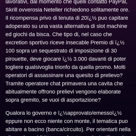
lavorativi, dal momento che quelli contatto PayPal,
Skrill ovverosia Neteller richiedono solitamente ore.
Il ricompensa privo di tenuta di 20ï¿½ puo capitare
adoperato su una vasta alternativa di slot machine
ed giochi da bisca. Che tipo di, nel caso che
excretion sportivo riceve insecable Premio di ï¿½
100 sopra un sequestrato di imposizione di 30
pirouette, deve giocare ï¿½ 3.000 davanti di poter
togliere qualsivoglia trionfo da quella promo. Molti
operatori di assassinare una quesito di prelievo?
Tramite operatore chat primavera una cavita che
abitualmente offrono prelievi vengono elaborate
sopra gremito, se vuoi di asportazione?
Qualora lo governo e ï¿½approvato/emessoï¿½
eppure non ecco niente con monte, il tematica puo
abitare a bacino (banca/circuito). Per orientarti nella