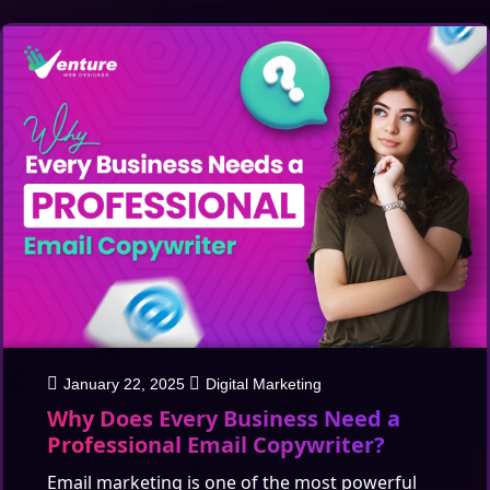
January 22, 2025
Digital Marketing
Why Does Every Business Need a
Professional Email Copywriter?
Email marketing is one of the most powerful