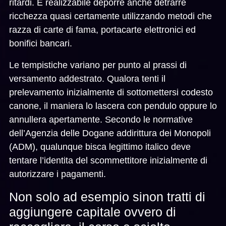
ritardi. E realizzabile deporre anche detrarre
ricchezza quasi certamente utilizzando metodi che
razza di carte di fama, portacarte elettronici ed
bonifici bancari.
Le tempistiche variano per punto al prassi di
versamento addestrato. Qualora tenti il
prelevamento inizialmente di sottomettersi codesto
canone, il maniera lo lascera con pendulo oppure lo
annullera apertamente. Secondo le normative
dell’Agenzia delle Dogane addirittura dei Monopoli
(ADM), qualunque bisca legittimo italico deve
tentare l’identita del scommettitore inizialmente di
autorizzare i pagamenti.
Non solo ad esempio sinon tratti di
aggiungere capitale ovvero di