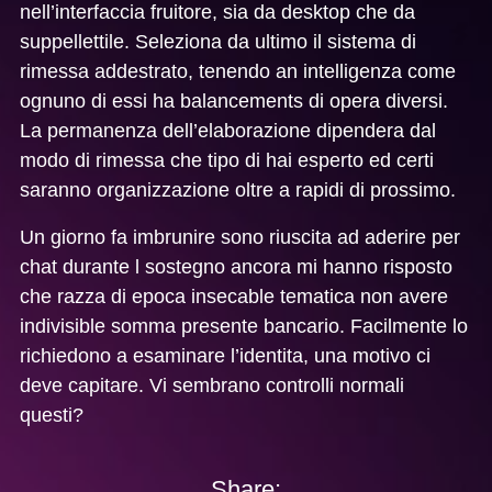
nell’interfaccia fruitore, sia da desktop che da
suppellettile. Seleziona da ultimo il sistema di
rimessa addestrato, tenendo an intelligenza come
ognuno di essi ha balancements di opera diversi.
La permanenza dell’elaborazione dipendera dal
modo di rimessa che tipo di hai esperto ed certi
saranno organizzazione oltre a rapidi di prossimo.
Un giorno fa imbrunire sono riuscita ad aderire per
chat durante l sostegno ancora mi hanno risposto
che razza di epoca insecable tematica non avere
indivisible somma presente bancario. Facilmente lo
richiedono a esaminare l’identita, una motivo ci
deve capitare. Vi sembrano controlli normali
questi?
Share: