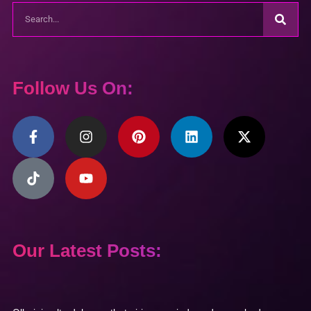
Follow Us On:
Our Latest Posts: