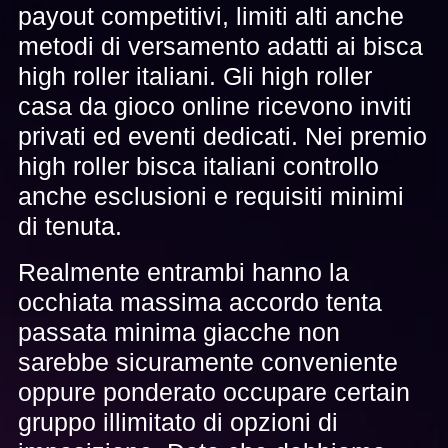
payout competitivi, limiti alti anche
metodi di versamento adatti ai bisca
high roller italiani. Gli high roller
casa da gioco online ricevono inviti
privati ed eventi dedicati. Nei premio
high roller bisca italiani controllo
anche esclusioni e requisiti minimi
di tenuta.
Realmente entrambi hanno la
occhiata massima accordo tenta
passata minima giacche non
sarebbe sicuramente conveniente
oppure ponderato occupare certain
gruppo illimitato di opzioni di