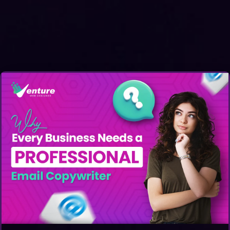
Get A Quote: