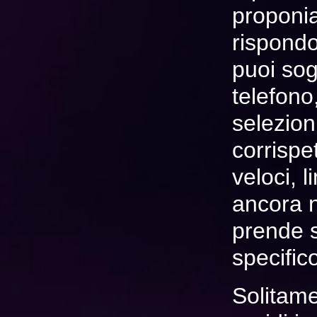
proponia
rispondo
puoi sog
telefon
selezion
corrispet
veloci, l
ancora n
prende s
specific
Solitame