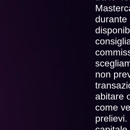
Masterca
durante 
disponibi
consigli
commissi
scegliam
non prev
transazi
abitare 
come ver
prelievi
capitale