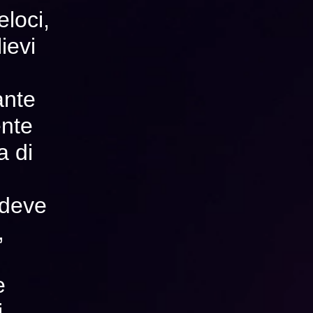
loci,
ievi
ante
ente
a di
 deve
,
e
i