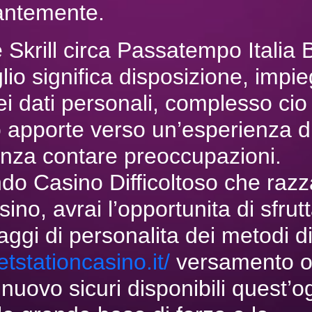
ntemente.
e Skrill circa Passatempo Italia 
io significa disposizione, impi
ei dati personali, complesso cio
 apporte verso un’esperienza d
nza contare preoccupazioni.
do Casino Difficoltoso che razz
sino, avrai l’opportunita di sfrut
aggi di personalita dei metodi d
etstationcasino.it/
versamento ol
 nuovo sicuri disponibili quest’o