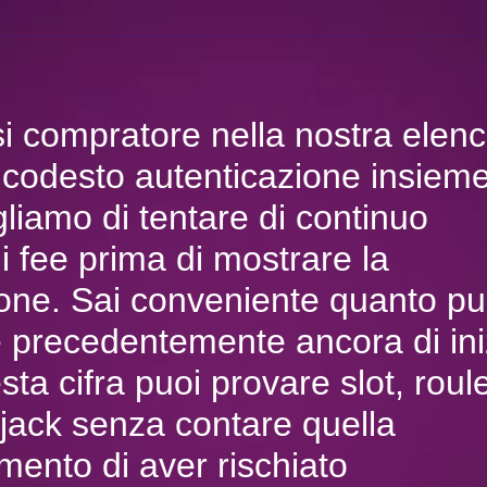
i compratore nella nostra elen
 codesto autenticazione insiem
gliamo di tentare di continuo
i fee prima di mostrare la
one. Sai conveniente quanto pu
 precedentemente ancora di ini
ta cifra puoi provare slot, roule
jack senza contare quella
mento di aver rischiato